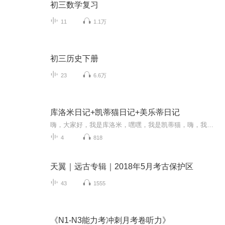
初三数学复习
11
1.1万
初三历史下册
23
6.6万
库洛米日记+凯蒂猫日记+美乐蒂日记
嗨，大家好，我是库洛米，嘿嘿，我是凯蒂猫，嗨，我是美乐蒂，我们又见面啦～
4
818
天翼｜远古专辑｜2018年5月考古保护区
43
1555
《N1-N3能力考冲刺月考卷听力》