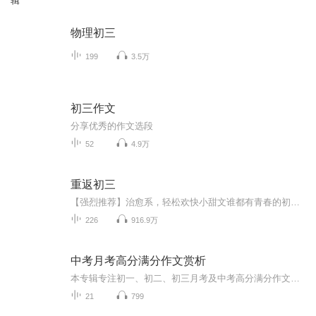
辑
物理初三
199
3.5万
初三作文
分享优秀的作文选段
52
4.9万
重返初三
【强烈推荐】治愈系，轻松欢快小甜文谁都有青春的初三，平平淡淡却也让人无法忘怀。【内容简介】 凌潇潇发现自己一朝回到了初三那年 那时，她肚子上被医生鄙视的白嫩嫩的小肥肉还在颤颤巍巍的抖动暑假过半，作业还堆在那里一点没写曾经，让她神魂颠倒的...
226
916.9万
中考月考高分满分作文赏析
本专辑专注初一、初二、初三月考及中考高分满分作文，每一期都精选考场真题高分范文，原文完整朗读，逐段拆解得分亮点，指出可优化细节，同时附上升级优化版满分范文。 适合初中生日常积累作文素材、学习写作结构、提升文采立意，不用死记模板，跟着听、跟...
21
799