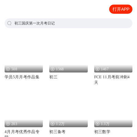
打开APP
初三国庆第一次月考日记
508
1568
1467
学员5月月考作品集
初三
FCE 11月考前冲刺4
天
203
1.2万
1.3万
4月月考优秀作品专
初三备考
初三数学