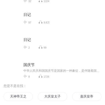
32
1224
日记
97
9.8万
日记
2
99
国庆节
中华人民共和国国庆节是国家的一种象征，是伴随着国家的出现而出现的。让我们用诗歌朗诵歌颂祖国的繁荣富强，国泰民安。
8
1726
您是不是在找：
天神帝王之九考
大庆皇太子
嘉庆皇帝