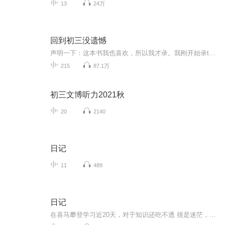
13
24万
回到初三没遗憾
声明一下：这本书我也喜欢，所以我才录。我刚开始录ta只想到这一本而且喜欢他才录得，并不是不尊重作者，对于像机器人一样的录，我表示很抱歉毕竟不吃专业饭做不到专业水平，但是我现在正在成长，这本书的完结我也取消了，有时间的话就会录两集替换下机械式的朗读，以后不要一集一集告诉我了，我知道了。还有不想听的可以做最舒服的自己---别听了 说实话我都不确定他会不会下架因为之前一本书已经下架了，所以遇到一起能珍惜就珍惜一下吧毕竟我录免费书也不容易希望大家多多支持与理解...
215
87.1万
初三文博听力2021秋
20
2140
日记
11
489
日记
在喜马攀登学习近20天，对于知识还吃不透 很是迷茫，不比以前画画，该用什么笔了就顺手拿起来作画，这配音不熟练，效果很差，拿不出手！以前用笔记记一些三三两两的往事，现在，我要学会用声音去记录！希望自己能一天天有进步！多多鞭策我吧！不然我会偷懒...