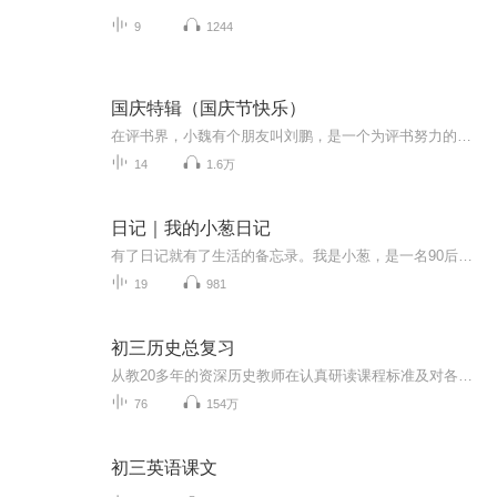
9
1244
国庆特辑（国庆节快乐）
在评书界，小魏有个朋友叫刘鹏，是一个为评书努力的小伙子。在2021年国庆期间，他想弄个特辑，便烦劳我给他录个爱国题材的评书小段儿。这种事情，不是特殊情况，小魏一般不会拒绝，也就给其录了一个《鲁迅踢鬼》，等他传完，我再传到我的专辑里。另外，小...
14
1.6万
日记｜我的小葱日记
有了日记就有了生活的备忘录。我是小葱，是一名90后宝妈，也是万千世界中普普通通的一名上班族，年初的时候给自己买了一本日记本，想要记录自己一年中的喜怒哀乐，却总因为这样的那样的原因而搁浅，或许，我可以通过另一种方式来记录……
19
981
初三历史总复习
从教20多年的资深历史教师在认真研读课程标准及对各地中考卷深入研究的基础之上，对初中历史教材中重要的知识点进行梳理，同时渗透进应试技巧的指导。此专辑共有78个考点，本人在认真研读2011版《初中历史课程标准》的基础之上，结合多年来任教毕业班及中...
76
154万
初三英语课文