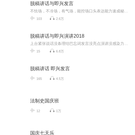
脱稿讲话与即兴发言
不怯场，不冷场，有气场，能控场口头表达能力速成秘诀一个平时只会念稿的人，看起来口才很好，但并不能说明这个人表达能力很强。倘若还能在脱稿的情况下自然而流畅地讲出来，这才能体现其真正的表达能力。这里所说的表达能力是指在念过稿子之后，对讲稿的...
103
2.6万
脱稿讲话与即兴演讲2018
上台紧张说话没条理结巴忘词发言没亮点演讲没感染力听本专辑就够!当众讲话不怯场,高效说服不失控开口,就让所有人都听你的
15
6.8万
脱稿讲话 即兴发言
165
4.5万
法制史国庆班
12
1万
国庆七天乐