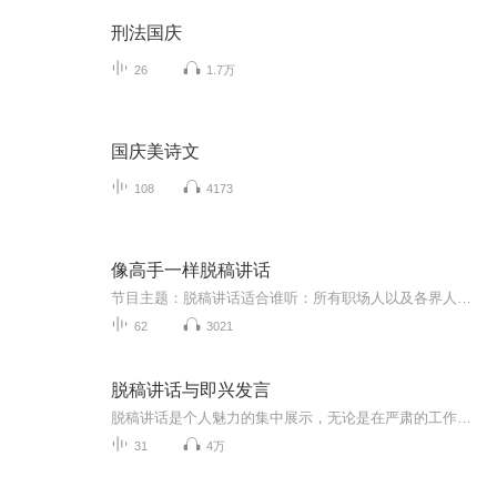
刑法国庆
26
1.7万
国庆美诗文
108
4173
像高手一样脱稿讲话
节目主题：脱稿讲话适合谁听：所有职场人以及各界人士录制本书完全是因为个人学习在用，无任何商业用途
62
3021
脱稿讲话与即兴发言
脱稿讲话是个人魅力的集中展示，无论是在严肃的工作场合还是平时的聚会活动中，发言讲话用脱稿的方式，才会让听众更愿意接受。本书不仅有适用于脱稿讲话的理论基础，更有具体场合的说话方式，分别从欢迎欢送会、主持会议、婚礼宴会、就职演讲、讨论座谈等...
31
4万