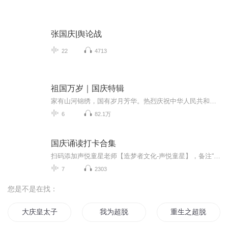
张国庆|舆论战
22
4713
祖国万岁｜国庆特辑
家有山河锦绣，国有岁月芳华。热烈庆祝中华人民共和国成立73周年！
6
82.1万
国庆诵读打卡合集
扫码添加声悦童星老师【造梦者文化-声悦童星】，备注“诵读打卡”报名，已添加好友的，直接发送“诵读打卡”报名，报名成功后进入社群。
7
2303
您是不是在找：
大庆皇太子
我为超脱
重生之超脱