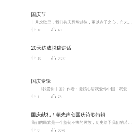
国庆节
十月欢歌里，我们共庆辉煌过往，更以赤子之心，向未来书写滚烫的誓言——这盛世，值得我们以热爱相拥。
10
465
20天练成脱稿讲话
18
8.5万
国庆专辑
《我爱你中国》作者：凝嫣心语我爱你中国！我爱你春天蓬勃的秧苗；我爱你秋日金黄的硕果。我爱你中国！我爱你青松气质，我爱你红梅品格！我爱你家乡的甜蔗好像乳汁滋润着我的心窝。我爱你中国，我要把最美的歌儿献给你，我的母亲我的祖国。我爱你中国，我爱...
1
78
国庆献礼！领先声创国庆诗歌特辑
我们的民族是一个坚韧不拔的民族，历史给予我们的苦难都变成了闪着金光的勋章！我们的国家是一个龙腾虎跃的国家，那条巨龙正以不可阻挡之势崛起于神奇的东方！------------------------------------------------值此祖国70周年华诞之际，领先声创以诗歌向祖国献礼！用我们的声音、用我们的热血、用我们的灵魂诵读经典爱国篇章，歌颂我们的祖国！永远繁荣富强！
8
6076