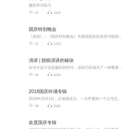
魔性早功练习
10
1518
国庆特别晚会
《原创》：《国庆特别晚会》为展现国庆的喜庆与祖国的深情我将以具体的场景切入从清晨升旗的庄严到街头巷尾的欢庆到历史与当下的交融，用优美的笔触传递对祖国的热爱与自豪！用诗歌和情感美文形式，歌颂祖国的繁荣富强，祝人民幸福安康！
12
2.9万
演讲 | 脱稿演讲的秘诀
在当今这个信息爆炸的时代，演讲已经成为了一种重要的沟通方式。无论是在商业领域、教育领域，还是在政治领域，一个成功的演讲都能够为演讲者带来极大的声誉和影响力。然而，要成功地进行一场演讲并非易事。在众多的演讲形式中，脱稿演讲尤为考验演讲者的...
35
6049
2018国庆吟诵专辑
2018年10月1日，正值国庆日。一大早看到一个公号文章，正是文天祥的《己卯十月一日至燕越五日罹狴犴有感而赋》。当然，彼十一非当今的十一。不过数字的巧合还是让人感触，今天拿来读一读，体味一番历史英杰的民族情怀，恰也当时。 根据诗题来看，这组诗是写于十月一日至十月五日之间，是文天祥被俘之后所作，这些诗作不仅有凛凛正气，更也能看的到他百端交集的复杂情感。另一首于右任先生的《望大陆》，微信公号有称《望乡》，一句“山之上国之殇”荡气回肠，一并兴起拿来读了一读。仓促间多有瑕疵...
38
2592
欢度国庆专辑