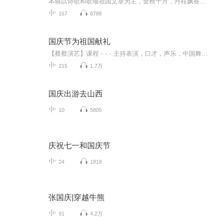
本辑以诗歌和歌颂祖国文章为主，金秋十月，丹桂飘香，在这个充满丰收喜悦的季节里，我们满怀激动和自豪，迎来了中华人民共和国76周年华诞。这不仅是一个庄重的纪念日，更是全体中华儿女共同欢庆的盛大的节日，承载着深厚的民族情感和历史意义.
167
6788
国庆节为祖国献礼
【蔡蔡演艺】课程﹣-﹣主持表演，口才，声乐，中国舞，民族舞。独特的小舞台，专业的录音棚，每一位同学都能成为优秀的小明星。独特的教学模式，轻松上课，快乐学习！知名主持人，舞蹈家，高级教师任职授课！江南总校：河沟街42号三楼 18545856430江北分校...
215
1.7万
国庆出游去山西
10
5805
庆祝七一和国庆节
24
1818
张国庆|穿越牛熊
91
4.2万