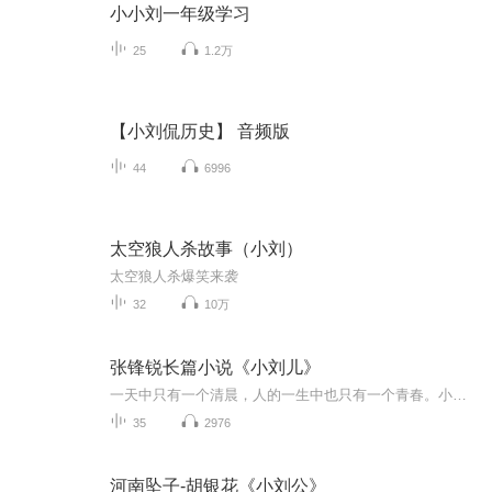
小小刘一年级学习
25
1.2万
【小刘侃历史】 音频版
44
6996
太空狼人杀故事（小刘）
太空狼人杀爆笑来袭
32
10万
张锋锐长篇小说《小刘儿》
一天中只有一个清晨，人的一生中也只有一个青春。小刘儿，是一个名副其实的流浪汉。他以为善良可以改变一生，然而并没有，他以为勤劳可以改变一生，然而也没有，他以为豁达可以改变一生，然而还是没有。欢迎收听张锋锐长篇小说《小刘儿》
35
2976
河南坠子-胡银花《小刘公》