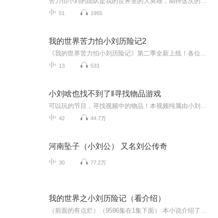
苦力怕小刘的团队是我的世界里的大英雄，期待这次的故事，我们每天都会更新，记得来听哦！苦力怕小刘基地里的人会来等你们呢
51
1955
我的世界苦力怕小刘历险记2
《我的世界苦力怕小刘历险记》第二季全新上线！各位粉丝尽快收听！本系列会一直播到第六季，以及拥有200多集的苦力怕小刘历险记番外篇主页搜索：《我的世界之开局继承地狱堡垒》《我的世界之全球无限生存》非常火爆的两个专辑全新上线，速来收听！
13
533
小刘啥也找不到了‖寻找物品游戏
可以玩的节目，寻找视频中的物品！本视频纯属由小刘原创，盗视频必有追究。每集视频的开头，会先讲述本集要找的内容，接着在接下来的视频中找到这个物品！找到之后可以在评论区留下你的答案，例如截图，或者说明位置，再或者告诉大家时间等评论区里第一个...
42
44.7万
河南坠子（小刘公） 又名刘公传奇
30
77.2万
我的世界之小刘历险记（看介绍）
（前面的有点烂）（9596集在1集下面） 本小说介绍了主人公小刘在M C生存大陆的奇幻之旅，遇到朋友,收集资源，拜见him,刺杀实体404……在50集以后他们即将开始小形星生存。更新时间为：工作日两天更新一次，周末一天更新一次。（最少）建议从第十集开始听（...