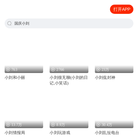
打开APP
国庆小刘
763
2766
23万
小刘和小丽
小刘很无聊(小刘的日
小刘侃封神
记,小笑话)
13.7万
8.9万
30.4万
小刘情报局
小刘玩游戏
小刘乱扯电台