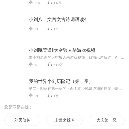
100
1.6万
小刘八上文言文古诗词诵读4
11
111
小刘跳管道‖太空狼人杀游戏视频
由小刘原创的太空狼人杀游戏视频，目前已游玩过：Among us；太空杀；狼人杀（只录制跑跑狼）希望小伙伴们能多多订阅分享，祝大家收看视频愉快！注：更多的详细介绍，我把它放在第一集了
60
64.9万
我的世界小刘历险记（第二季）
第二十四章在第一章的下面！本小说是继我的世界小刘历险记（第一季）之后的续集。 在这部小说中，小刘和他的村民们为了拯救OK松力，而来到他的梦境世界。他们得知:OK松力灵魂被分裂成24小块，散落在这个奇怪的世界中。而每块碎片，都有一个魔王看守。想要...
91
1万
您是不是在找：
刘天修神
末世之我叫刘天
大庆第一恶