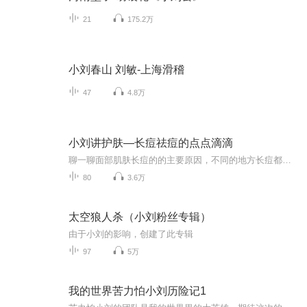
21
175.2万
小刘春山 刘敏-上海滑稽
47
4.8万
小刘讲护肤—长痘祛痘的点点滴滴
聊一聊面部肌肤长痘的的主要原因，不同的地方长痘都有不同的原因，他也是预示着你身体什么地方生病了，以及长痘后该如何去解决！手把手教你正确护肤和祛痘，每天学点护肤小知识!逆龄护肤攻略，永远告别敏感痘痘暗黄等肌肤问题！
80
3.6万
太空狼人杀（小刘粉丝专辑）
由于小刘的影响，创建了此专辑
97
5万
我的世界苦力怕小刘历险记1