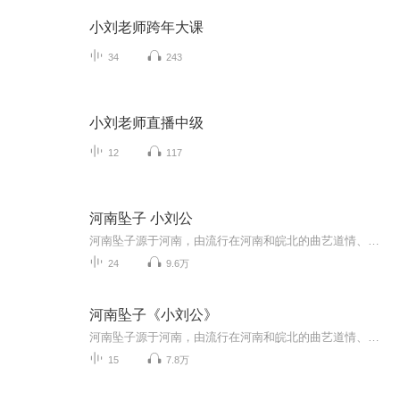
小刘老师跨年大课
34
243
小刘老师直播中级
12
117
河南坠子 小刘公
河南坠子源于河南，由流行在河南和皖北的曲艺道情、莺歌柳、三弦书等结合形成的传统曲艺形式。约有一百多年历史。流行于河南、山东、安徽、天津、北京等地。因主要伴奏乐器为“坠子弦”（今称坠胡），且用河南语音演唱，故称之为河南坠子。演唱者一人，左...
24
9.6万
河南坠子《小刘公》
河南坠子源于河南，由流行在河南和皖北的曲艺道情、莺歌柳、三弦书等结合形成的传统曲艺形式。约有一百多年历史。流行于河南、山东、安徽、天津、北京等地。因主要伴奏乐器为“坠子弦”（今称坠胡），且用河南语音演唱，故称之为河南坠子。演唱者一人，左手打檀木或枣木简板，边打边唱。也有两人对唱的，一人打简板，一人打单钹或书鼓。还有少 数是自拉自唱的。唱词基本为七字句。伴奏者拉坠琴，有的并踩打脚梆子。初期大 多演唱短篇，也有部分演员演唱长篇。现代题材曲目都是短篇。2006年5月20日，该...
15
7.8万