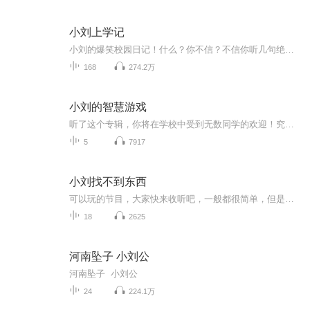
小刘上学记
小刘的爆笑校园日记！什么？你不信？不信你听几句绝对得笑:D好了，快去听吧，我不想跟你们废话了！哦，对了，记得给个订阅。
168
274.2万
小刘的智慧游戏
听了这个专辑，你将在学校中受到无数同学的欢迎！究其原因，只因你将掌握非常多的从未听闻的小游戏！
5
7917
小刘找不到东西
可以玩的节目，大家快来收听吧，一般都很简单，但是偶尔也有一些难的，（我不弄男的是因为我也不知道藏哪算难的）
18
2625
河南坠子 小刘公
河南坠子 小刘公
24
224.1万