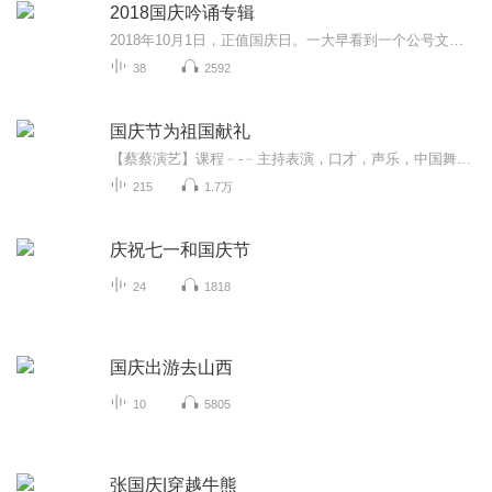
2018国庆吟诵专辑
2018年10月1日，正值国庆日。一大早看到一个公号文章，正是文天祥的《己卯十月一日至燕越五日罹狴犴有感而赋》。当然，彼十一非当今的十一。不过数字的巧合还是让人感触，今天拿来读一读，体味一番历史英杰的民族情怀，恰也当时。 根据诗题来看，这组诗是写于十月一日至十月五日之间，是文天祥被俘之后所作，这些诗作不仅有凛凛正气，更也能看的到他百端交集的复杂情感。另一首于右任先生的《望大陆》，微信公号有称《望乡》，一句“山之上国之殇”荡气回肠，一并兴起拿来读了一读。仓促间多有瑕疵...
38
2592
国庆节为祖国献礼
【蔡蔡演艺】课程﹣-﹣主持表演，口才，声乐，中国舞，民族舞。独特的小舞台，专业的录音棚，每一位同学都能成为优秀的小明星。独特的教学模式，轻松上课，快乐学习！知名主持人，舞蹈家，高级教师任职授课！江南总校：河沟街42号三楼 18545856430江北分校...
215
1.7万
庆祝七一和国庆节
24
1818
国庆出游去山西
10
5805
张国庆|穿越牛熊