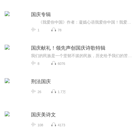
国庆专辑
《我爱你中国》作者：凝嫣心语我爱你中国！我爱你春天蓬勃的秧苗；我爱你秋日金黄的硕果。我爱你中国！我爱你青松气质，我爱你红梅品格！我爱你家乡的甜蔗好像乳汁滋润着我的心窝。我爱你中国，我要把最美的歌儿献给你，我的母亲我的祖国。我爱你中国，我爱...
1
78
国庆献礼！领先声创国庆诗歌特辑
我们的民族是一个坚韧不拔的民族，历史给予我们的苦难都变成了闪着金光的勋章！我们的国家是一个龙腾虎跃的国家，那条巨龙正以不可阻挡之势崛起于神奇的东方！------------------------------------------------值此祖国70周年华诞之际，领先声创以诗歌向祖国献礼！用我们的声音、用我们的热血、用我们的灵魂诵读经典爱国篇章，歌颂我们的祖国！永远繁荣富强！
8
6076
刑法国庆
26
1.7万
国庆美诗文
108
4173