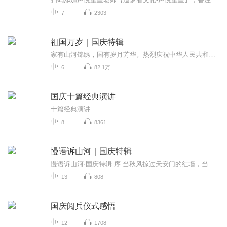
7
2303
祖国万岁｜国庆特辑
家有山河锦绣，国有岁月芳华。热烈庆祝中华人民共和国成立73周年！
6
82.1万
国庆十篇经典演讲
十篇经典演讲
8
8361
慢语诉山河｜国庆特辑
慢语诉山河·国庆特辑 序 当秋风掠过天安门的红墙，当桂香漫过万里长江的碧波，我总愿慢下脚步，以声为笔，轻轻描摹这山河的模样。 不必追赶喧嚣的潮，也无需堆砌华丽的词——这一辑里，每一段朗诵都是心底的低语：是对着塞北草原的星子说“国泰”，是向着...
13
808
国庆阅兵仪式感悟
12
1708