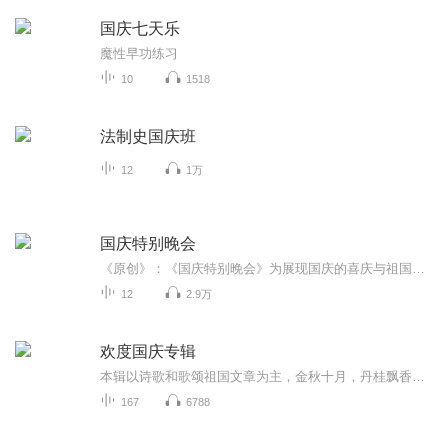
国庆七天乐
魔性早功练习
10
1518
法制史国庆班
12
1万
国庆特别晚会
《原创》：《国庆特别晚会》为展现国庆的喜庆与祖国的深情我将以具体的场景切入从清晨升旗的庄严到街头巷尾的欢庆到历史与当下的交融，用优美的笔触传递对祖国的热爱与自豪！用诗歌和情感美文形式，歌颂祖国的繁荣富强，祝人民幸福安康！
12
2.9万
欢度国庆专辑
本辑以诗歌和歌颂祖国文章为主，金秋十月，丹桂飘香，在这个充满丰收喜悦的季节里，我们满怀激动和自豪，迎来了中华人民共和国76周年华诞。这不仅是一个庄重的纪念日，更是全体中华儿女共同欢庆的盛大的节日，承载着深厚的民族情感和历史意义.
167
6788