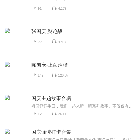
91
4.2万
张国庆|舆论战
22
4713
陈国庆-上海滑稽
149
126.8万
国庆主题故事合辑
祖国妈妈生日，我们一起来听一听系列故事。不仅仅有《我的祖国》，还有红军故事，也有关于战争的故事，让大家体会到和平年代的不易。
12
2600
国庆诵读打卡合集
扫码添加声悦童星老师【造梦者文化-声悦童星】，备注“诵读打卡”报名，已添加好友的，直接发送“诵读打卡”报名，报名成功后进入社群。