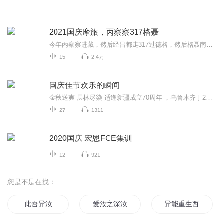
2021国庆摩旅，丙察察317格聂
今年丙察察进藏，然后经昌都走317过德格，然后格聂南线，最后沙溪古镇收尾。
15
2.4万
国庆佳节欢乐的瞬间
金秋送爽 层林尽染 适逢新疆成立70周年 ，乌鲁木齐于2025年9月23日迎来党中央和习大大带领的慰问团。新疆各族群众欢欣鼓舞，热烈欢迎。
27
1311
2020国庆 宏恩FCE集训
12
921
您是不是在找：
此吾异汝
爱汝之深汝当知
异能重生西门庆