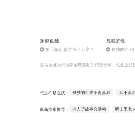
穿越孤独
孤独的性
第五部分 总结 第十八章 1
孤独的性-6f
喜马拉雅为您推荐国庆孤独的精选专辑，包含正品
孤独的世界不再孤独
我不孤
您是不是在找：
重生千金之孤独不爱
独孤之
老人听故事会活动
听山里老
最新搜索推荐：
独孤的心
独孤剑主
安静的听妈妈讲故事
小龙大