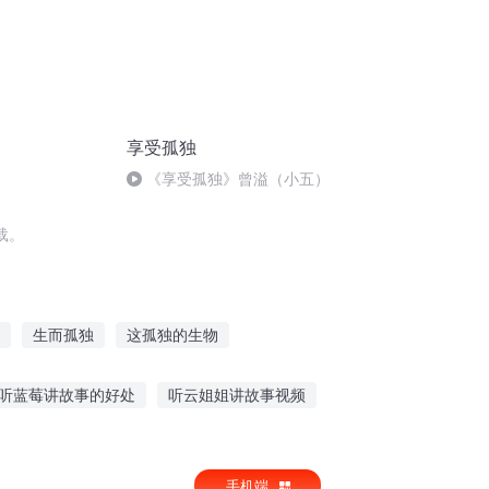
享受孤独
《享受孤独》曾溢（小五）
载。
生而孤独
这孤独的生物
穿越之独孤皇后
孤独魔神
末世孤独
听蓝莓讲故事的好处
听云姐姐讲故事视频
怎么听不了故事
听拔萝卜的故事吗
手机端