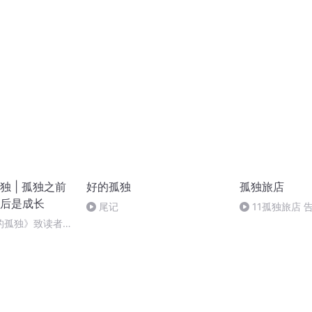
 | 孤独之前
好的孤独
孤独旅店
后是成长
尾记
11孤独旅店 
的孤独》致读者：
伴着刚刚好的孤独