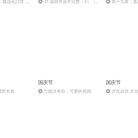
：魏迅化口技 二
31.渴望并追求完整（3）（本
第十九章，孤
般唱法和原生态
书完）
国庆节
国庆节
盛世长歌
怎能没有你，可爱的祖国
文化自信 文