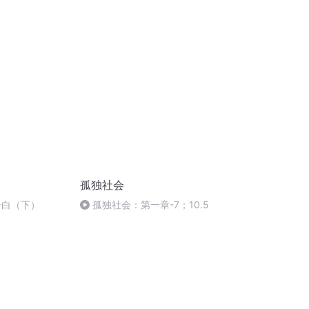
lonely you are, how free you
will be|多孤獨，就有多自由
孤独社会
告白（下）
孤独社会：第一章-7；10.5