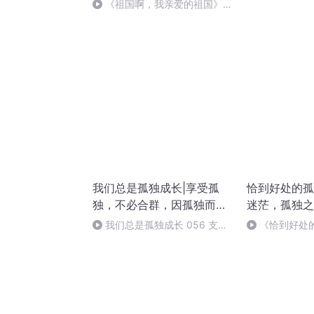
刑法陈 (26)
《祖国啊，我亲爱的祖国》温
婉
我们总是孤独成长|享受孤
恰到好处的孤独
独，不必合群，因孤独而成
迷茫，孤独之
长
我们总是孤独成长 056 支持
《恰到好处
人艾奇（完结）
走自己的路，