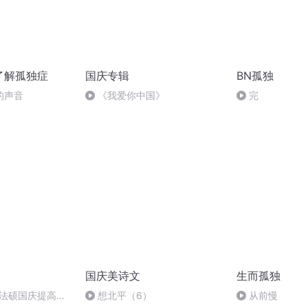
了解孤独症
国庆专辑
BN孤独
的声音
《我爱你中国》
完
国庆美诗文
生而孤独
成法硕国庆提高班
想北平（6）
从前慢