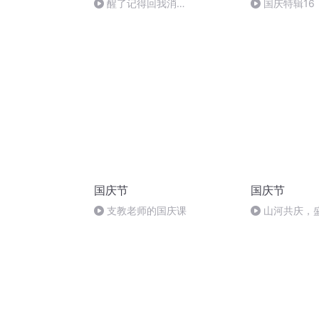
醒了记得回我消
国庆特辑16
息|Remember to write me
胡 东方红+一
back when you are awake.|醒
了記得回我消息
国庆节
国庆节
支教老师的国庆课
山河共庆，