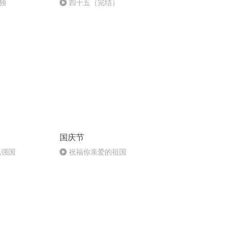
独
四十五（完结）
国庆节
化强国
祝福你亲爱的祖国