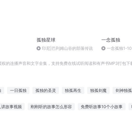
孤独星球
一念孤独
印尼|巴列姆山谷的部落传说
一念孤独1-10
授权的连播声音和文字全集，支持免费在线试听阅读和有声书MP3打包下
独
一日孤独
孤独的圣灵
独孤再生
独孤剑魔
剑神独孤
剑
孤独千年
孤独师太
只有你看到了我的孤独
独孤少年
人讲故事视频
刚刚听的故事怎么形容
免费听故事10个小故事
龙故事在线听
月子里小孩听故事
幼儿园听故事模板
蜗牛睡眠