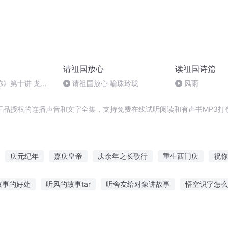
请祖国放心
读祖国诗篇
称》第十讲 龙与
请祖国放心 喻珠玲珑
风雨
正品授权的连播声音和文字全集，支持免费在线试听阅读和有声书MP3打
庆元纪年
嘉庆皇帝
庆余年之长歌行
重生西门庆
祝你
才祝灵师
明日祝词
我是祝二狗
重生之西门庆
重庆儿女
故事的好处
听风的故事tar
听舍友给对象讲故事
悟空识字怎么
妈妈讲故事复调简谱
小夜灯可以听故事大全嘛
免费听睡前讲故事