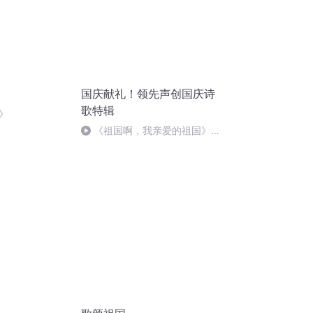
国庆献礼！领先声创国庆诗
歌特辑
》
《祖国啊，我亲爱的祖国》温
婉