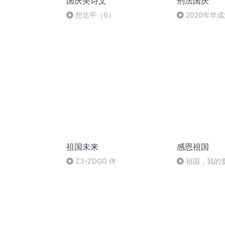
国庆美诗文
刑法国庆
想北平（6）
2020年华
刑法陈 (26)
祖国未来
感恩祖国
Z3-ZDGG 伴
祖国，我的