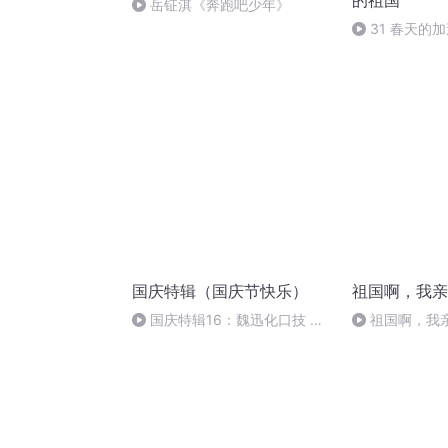
的祖国
岳钲淇《奔跑吧少年》
31 春天的
国庆特辑（国庆节快乐）
祖国啊，我亲
国庆特辑16：魏迅化口技 二
祖国啊，我
胡 东方红+一般唱法和原生态