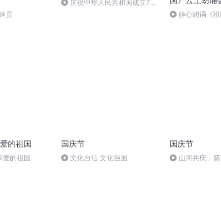
国》云上朗诵
庆祝中华人民共和国成立73
周年 天安门广场举行升国旗仪式
加速度
静心朗诵《祖
烧》作者：叶文
爱的祖国
国庆节
国庆节
亲爱的祖国
文化自信 文化强国
山河共庆，盛