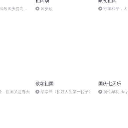
祖国颂
献礼祖国
成法硕国庆提高班
延安颂
守望和平，大
歌颂祖国
国庆七天乐
爱—祖国又是春天
绪宗泽《扣好人生第一粒子》
魔性早功 day