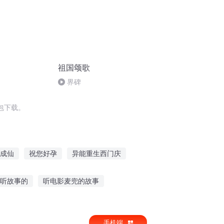
祖国颂歌
界碑
包下载。
成仙
祝您好孕
异能重生西门庆
祝你成功
庆阳成长手札
一人有庆
听故事的
听电影麦兜的故事
在线听
听一下恐怖故事
手机端