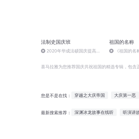
法制史国庆班
祖国的名称
2020年华成法硕国庆提高班
《祖国的名
法制史马志冰 (12)
狮（下）
喜马拉雅为您推荐国庆共祝祖国的精选专辑，包含
穿越之大庆帝国
大庆第一恶
您是不是在找：
安庆年记事
普天同庆
天
深渊冰龙故事在线听
听演讲
最新搜索推荐：
大庆皇太子
听琼姐的故事在线听免费
听