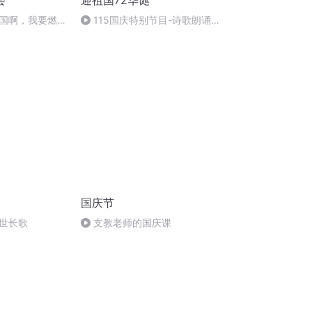
会
迎祖国72华诞
国啊，我要燃
115国庆特别节目-诗歌朗诵-
福
中国梦
国庆节
世长歌
支教老师的国庆课