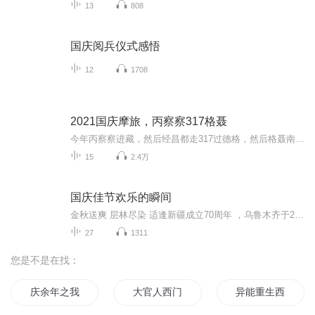
13
808
国庆阅兵仪式感悟
12
1708
2021国庆摩旅，丙察察317格聂
今年丙察察进藏，然后经昌都走317过德格，然后格聂南线，最后沙溪古镇收尾。
15
2.4万
国庆佳节欢乐的瞬间
金秋送爽 层林尽染 适逢新疆成立70周年 ，乌鲁木齐于2025年9月23日迎来党中央和习大大带领的慰问团。新疆各族群众欢欣鼓舞，热烈欢迎。
27
1311
您是不是在找：
庆余年之我叫王启年
大官人西门庆
异能重生西门庆