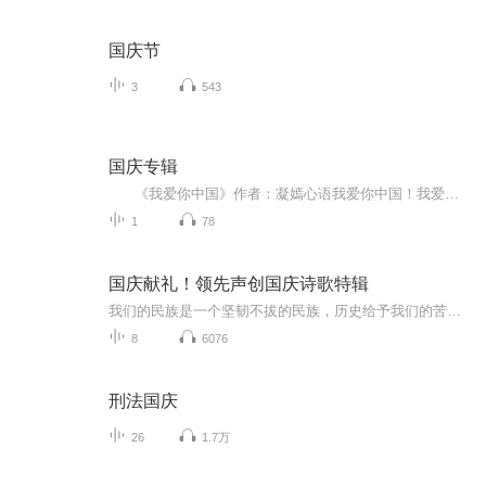
国庆节
3
543
国庆专辑
《我爱你中国》作者：凝嫣心语我爱你中国！我爱你春天蓬勃的秧苗；我爱你秋日金黄的硕果。我爱你中国！我爱你青松气质，我爱你红梅品格！我爱你家乡的甜蔗好像乳汁滋润着我的心窝。我爱你中国，我要把最美的歌儿献给你，我的母亲我的祖国。我爱你中国，我爱...
1
78
国庆献礼！领先声创国庆诗歌特辑
我们的民族是一个坚韧不拔的民族，历史给予我们的苦难都变成了闪着金光的勋章！我们的国家是一个龙腾虎跃的国家，那条巨龙正以不可阻挡之势崛起于神奇的东方！------------------------------------------------值此祖国70周年华诞之际，领先声创以诗歌向祖国献礼！用我们的声音、用我们的热血、用我们的灵魂诵读经典爱国篇章，歌颂我们的祖国！永远繁荣富强！
8
6076
刑法国庆
26
1.7万