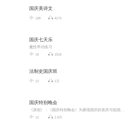
国庆美诗文
108
4173
国庆七天乐
魔性早功练习
10
1518
法制史国庆班
12
1万
国庆特别晚会
《原创》：《国庆特别晚会》为展现国庆的喜庆与祖国的深情我将以具体的场景切入从清晨升旗的庄严到街头巷尾的欢庆到历史与当下的交融，用优美的笔触传递对祖国的热爱与自豪！用诗歌和情感美文形式，歌颂祖国的繁荣富强，祝人民幸福安康！
12
2.9万