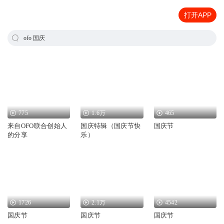
打开APP
ofo 国庆
775
1.6万
465
来自OFO联合创始人
国庆特辑（国庆节快
国庆节
的分享
乐）
1726
2.1万
4542
国庆节
国庆节
国庆节