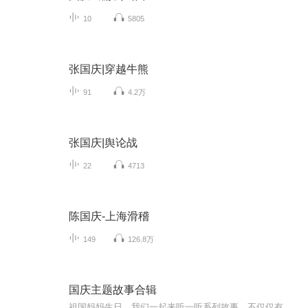
10
5805
张国庆|穿越牛熊
91
4.2万
张国庆|舆论战
22
4713
陈国庆-上海滑稽
149
126.8万
国庆主题故事合辑
祖国妈妈生日，我们一起来听一听系列故事。不仅仅有《我的祖国》，还有红军故事，也有关于战争的故事，让大家体会到和平年代的不易。