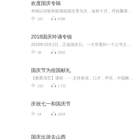
欢度国庆专辑
本辑以诗歌和歌颂祖国文章为主，金秋十月，丹桂飘香，在这个充满丰收喜悦的季节里，我们满怀激动和自豪，迎来了中华人民共和国76周年华诞。这不仅是一个庄重的纪念日，更是全体中华儿女共同欢庆的盛大的节日，承载着深厚的民族情感和历史意义.
167
6788
2018国庆吟诵专辑
2018年10月1日，正值国庆日。一大早看到一个公号文章，正是文天祥的《己卯十月一日至燕越五日罹狴犴有感而赋》。当然，彼十一非当今的十一。不过数字的巧合还是让人感触，今天拿来读一读，体味一番历史英杰的民族情怀，恰也当时。 根据诗题来看，这组诗是写于十月一日至十月五日之间，是文天祥被俘之后所作，这些诗作不仅有凛凛正气，更也能看的到他百端交集的复杂情感。另一首于右任先生的《望大陆》，微信公号有称《望乡》，一句“山之上国之殇”荡气回肠，一并兴起拿来读了一读。仓促间多有瑕疵...
38
2592
国庆节为祖国献礼
【蔡蔡演艺】课程﹣-﹣主持表演，口才，声乐，中国舞，民族舞。独特的小舞台，专业的录音棚，每一位同学都能成为优秀的小明星。独特的教学模式，轻松上课，快乐学习！知名主持人，舞蹈家，高级教师任职授课！江南总校：河沟街42号三楼 18545856430江北分校...
215
1.7万
庆祝七一和国庆节
24
1818
国庆出游去山西