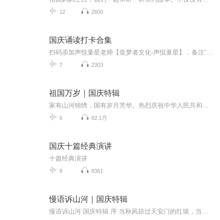
12
2600
国庆诵读打卡合集
扫码添加声悦童星老师【造梦者文化-声悦童星】，备注“诵读打卡”报名，已添加好友的，直接发送“诵读打卡”报名，报名成功后进入社群。
7
2303
祖国万岁｜国庆特辑
家有山河锦绣，国有岁月芳华。热烈庆祝中华人民共和国成立73周年！
6
82.1万
国庆十篇经典演讲
十篇经典演讲
8
8361
慢语诉山河｜国庆特辑
慢语诉山河·国庆特辑 序 当秋风掠过天安门的红墙，当桂香漫过万里长江的碧波，我总愿慢下脚步，以声为笔，轻轻描摹这山河的模样。 不必追赶喧嚣的潮，也无需堆砌华丽的词——这一辑里，每一段朗诵都是心底的低语：是对着塞北草原的星子说“国泰”，是向着...