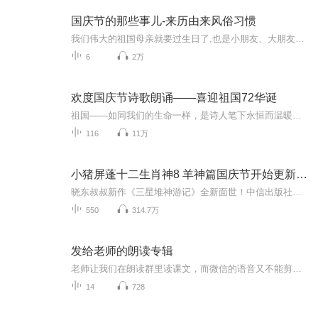
国庆节的那些事儿-来历由来风俗习惯
我们伟大的祖国母亲就要过生日了,也是小朋友、大朋友们最喜欢的“国庆小长假”或说“黄金周”还有说”国庆7天乐”的，说法真是不一而足。那么“国庆节”是怎么来的？自古以来国庆节怎么庆贺？新中国国庆节的来历，以及新中国国庆节的庆贺方式又有哪些呢？ ...
6
2万
欢度国庆节诗歌朗诵——喜迎祖国72华诞
祖国——如同我们的生命一样，是诗人笔下永恒而温暖的主题。在祖国72周年华诞来临之际，特创建这个诗歌朗诵专辑，诵读经典爱国篇章，和大家一起歌颂祖国，向国庆的献礼！祝愿伟大的祖国繁荣富强，祝愿大家国庆节快乐，度过平安快乐的黄金周假期！
116
11万
小猪屏蓬十二生肖神8 羊神篇国庆节开始更新啦！
晓东叔叔新作《三星堆神游记》全新面世！中信出版社出版！京东当当淘宝均有售！点蓝色字收听——《小猪屏蓬爆笑日记2024》《小猪屏蓬爆笑日记2》《小猪屏蓬爆笑日记1》让你笑得喘不上气！《我进故宫当富翁——小猪屏蓬故宫财商笔记》教你成为大富翁！《小...
550
314.7万
发给老师的朗读专辑
老师让我们在朗读群里读课文，而微信的语音又不能剪辑，所以这专门是用来给老师看的专辑，这是我的作业
14
728