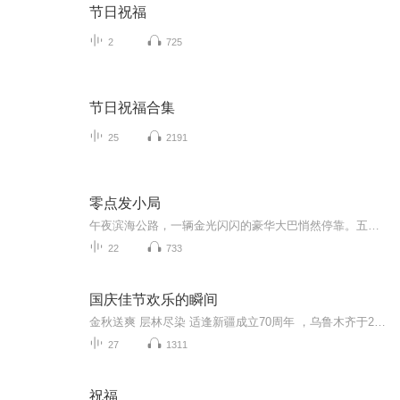
节日祝福
2
725
节日祝福合集
25
2191
零点发小局
午夜滨海公路，一辆金光闪闪的豪华大巴悄然停靠。五个醉酒的富二代以为捡到了便宜，殊不知这是通往地狱的单程票。零点发小局，活过今晚，才算赢。当熟悉的鬼魂敲响车窗，你准备好赎罪了吗？
22
733
国庆佳节欢乐的瞬间
金秋送爽 层林尽染 适逢新疆成立70周年 ，乌鲁木齐于2025年9月23日迎来党中央和习大大带领的慰问团。新疆各族群众欢欣鼓舞，热烈欢迎。
27
1311
祝福