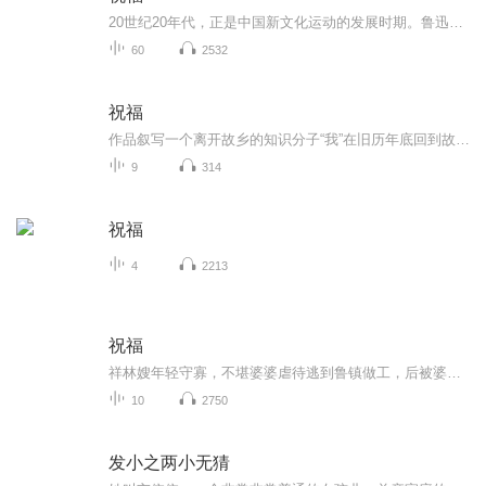
20世纪20年代，正是中国新文化运动的发展时期。鲁迅以极大的热情欢呼辛亥革命的爆发，可是不久他看到辛亥革命以后，帝制政权虽被推翻，但取而代之的却是地主阶级的军阀官僚的统治，封建社会的基础并没有彻底摧毁，中国的广大人民，尤其是农民，他们过着饥寒交迫的生活，宗法观念、封建礼教仍然是压在人民头上的精神枷锁。在这种社会背景下，在个人对社会的责任感驱使下，1924年2月7日鲁迅先生创作了这篇小说。 1.《祝福》的主题在于揭露“四权”（政权、族权、 神权、夫权）对中国妇女的迫害。...
60
2532
祝福
作品叙写一个离开故乡的知识分子“我”在旧历年底回到故乡后寄寓在本家四叔(鲁四老爷)家里准备过“祝福”时，见证了四叔家先前的女仆祥林嫂瘁死的悲剧。该小说通过描述祥林嫂悲剧的一生，表现了作者对受压迫妇女的同情及对封建思想封建礼教的无情揭露。也...
9
314
祝福
4
2213
祝福
祥林嫂年轻守寡，不堪婆婆虐待逃到鲁镇做工，后被婆婆强行抓回卖给贺老六。她努力抗争却无奈顺从，与贺老六生活后有了儿子阿毛。然而，贺老六病故，阿毛被狼吃掉，祥林嫂再次陷入绝境，又回到鲁镇。但此时的她已被视为不祥之人，最终在别人的祝福声中孤独...
10
2750
发小之两小无猜