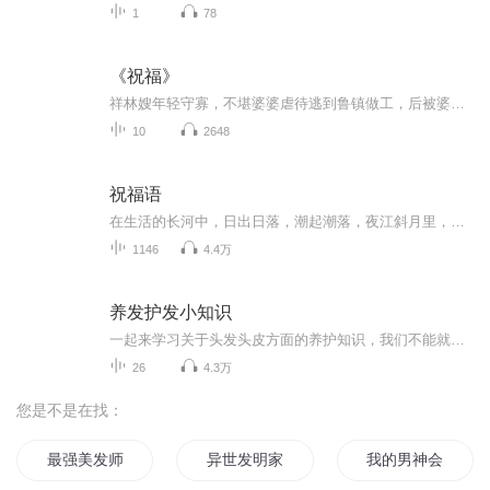
1
78
《祝福》
祥林嫂年轻守寡，不堪婆婆虐待逃到鲁镇做工，后被婆婆强行抓回卖给贺老六。她努力抗争却无奈顺从，与贺老六生活后有了儿子阿毛。然而，贺老六病故，阿毛被狼吃掉，祥林嫂再次陷入绝境，又回到鲁镇。但此时的她已被视为不祥之人，最终在别人的祝福声中孤独...
10
2648
祝福语
在生活的长河中，日出日落，潮起潮落，夜江斜月里，两三星火是瓜州，缘份让我们相遇相聚，心灵呼唤，爱的寄盼，天天开心，快乐每一天，祝福天天在心间，爱的暖流，伴我们度过每个春夏秋冬！祝福我和我的朋友们，年年岁岁，节目主题:祝福语主播介绍:雍仲昭...
1146
4.4万
养发护发小知识
一起来学习关于头发头皮方面的养护知识，我们不能就保养脸部，头发也是我们需要保养的一部分
26
4.3万
您是不是在找：
最强美发师
异世发明家
我的男神会发光