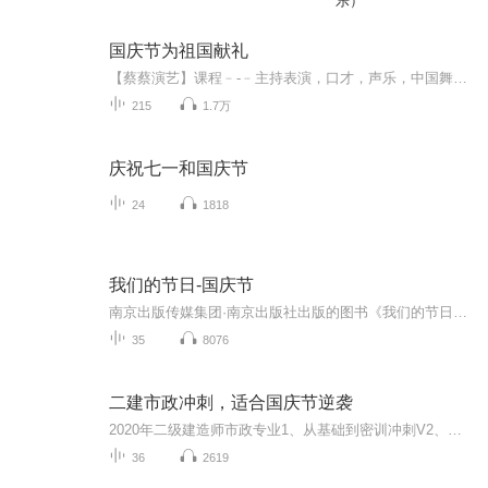
乐）
国庆节为祖国献礼
【蔡蔡演艺】课程﹣-﹣主持表演，口才，声乐，中国舞，民族舞。独特的小舞台，专业的录音棚，每一位同学都能成为优秀的小明星。独特的教学模式，轻松上课，快乐学习！知名主持人，舞蹈家，高级教师任职授课！江南总校：河沟街42号三楼 18545856430江北分校...
215
1.7万
庆祝七一和国庆节
24
1818
我们的节日-国庆节
南京出版传媒集团·南京出版社出版的图书《我们的节日》通过对中国节日文化和节日意义进行深度的挖掘，面向青少年群体构建独具特色的栏目内容，以此丰富春节、元宵节、清明节、端午节、七夕节、中秋节、重阳节等传统节日；六一节、教师节、国庆节等新兴节日的文化内涵和表现形式。促进青少年形成新的节日习俗，提升节日仪式感、认同感。音频作品由金陵朗读者联盟志愿者朗诵，南京音像出版社、金陵图书馆联合制作。
35
8076
二建市政冲刺，适合国庆节逆袭
2020年二级建造师市政专业1、从基础到密训冲刺V2、从精华课程到超压密押V3、0基础同步更新v4、持续更新到2020年考试V5、只要你跟着学让你一次稳拿证V6、渠道超压压题，超压三页纸等独家绝密压题!
36
2619