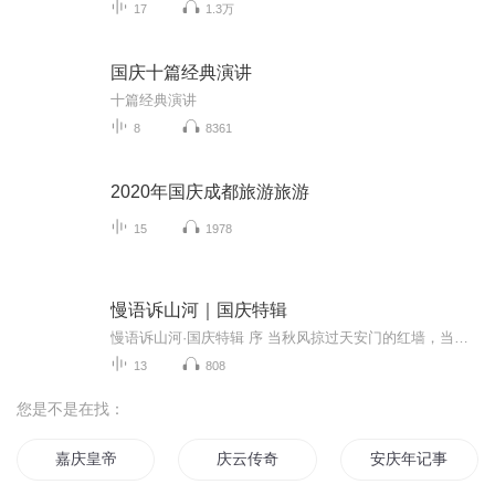
17
1.3万
国庆十篇经典演讲
十篇经典演讲
8
8361
2020年国庆成都旅游旅游
15
1978
慢语诉山河｜国庆特辑
慢语诉山河·国庆特辑 序 当秋风掠过天安门的红墙，当桂香漫过万里长江的碧波，我总愿慢下脚步，以声为笔，轻轻描摹这山河的模样。 不必追赶喧嚣的潮，也无需堆砌华丽的词——这一辑里，每一段朗诵都是心底的低语：是对着塞北草原的星子说“国泰”，是向着...
13
808
您是不是在找：
嘉庆皇帝
庆云传奇
安庆年记事