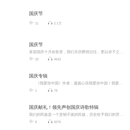
国庆节
11
2.1万
国庆节
喜迎国庆十月欢歌里，我们共庆辉煌过往，更以赤子之心，向未来书写滚烫的誓言——这盛世，值得我们以热爱相拥。
20
4542
国庆专辑
《我爱你中国》作者：凝嫣心语我爱你中国！我爱你春天蓬勃的秧苗；我爱你秋日金黄的硕果。我爱你中国！我爱你青松气质，我爱你红梅品格！我爱你家乡的甜蔗好像乳汁滋润着我的心窝。我爱你中国，我要把最美的歌儿献给你，我的母亲我的祖国。我爱你中国，我爱...
1
78
国庆献礼！领先声创国庆诗歌特辑
我们的民族是一个坚韧不拔的民族，历史给予我们的苦难都变成了闪着金光的勋章！我们的国家是一个龙腾虎跃的国家，那条巨龙正以不可阻挡之势崛起于神奇的东方！------------------------------------------------值此祖国70周年华诞之际，领先声创以诗歌向祖国献礼！用我们的声音、用我们的热血、用我们的灵魂诵读经典爱国篇章，歌颂我们的祖国！永远繁荣富强！
8
6076