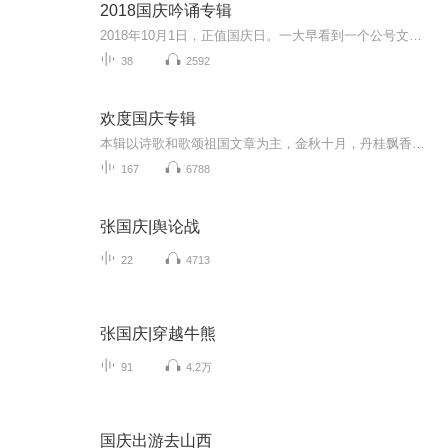
2018国庆吟诵专辑
2018年10月1日，正值国庆日。一大早看到一个公号文章，正是文天祥的《己卯十月一日至燕越五日罹狴犴有感而赋》。当然，彼十一非当今的十一。不过数字的巧合还是让人感触，今天拿来读一读，体味一番历史英杰的民族情怀，恰也当时。 根据诗题来看，这组诗是写于十月一日至十月五日之间，是文天祥被俘之后所作，这些诗作不仅有凛凛正气，更也能看的到他百端交集的复杂情感。另一首于右任先生的《望大陆》，微信公号有称《望乡》，一句“山之上国之殇”荡气回肠，一并兴起拿来读了一读。仓促间多有瑕疵...
38
2592
欢度国庆专辑
本辑以诗歌和歌颂祖国文章为主，金秋十月，丹桂飘香，在这个充满丰收喜悦的季节里，我们满怀激动和自豪，迎来了中华人民共和国76周年华诞。这不仅是一个庄重的纪念日，更是全体中华儿女共同欢庆的盛大的节日，承载着深厚的民族情感和历史意义.
167
6788
张国庆|舆论战
22
4713
张国庆|穿越牛熊
91
4.2万
国庆出游去山西