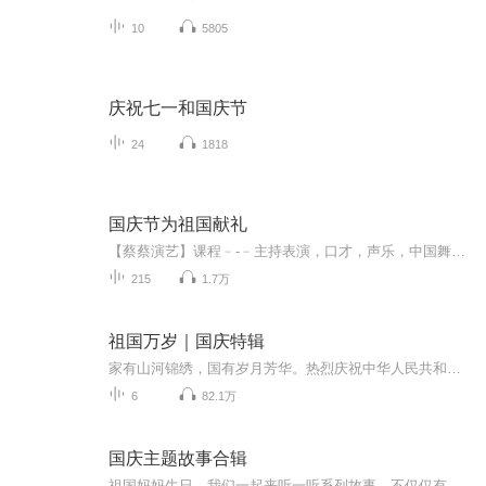
10
5805
庆祝七一和国庆节
24
1818
国庆节为祖国献礼
【蔡蔡演艺】课程﹣-﹣主持表演，口才，声乐，中国舞，民族舞。独特的小舞台，专业的录音棚，每一位同学都能成为优秀的小明星。独特的教学模式，轻松上课，快乐学习！知名主持人，舞蹈家，高级教师任职授课！江南总校：河沟街42号三楼 18545856430江北分校...
215
1.7万
祖国万岁｜国庆特辑
家有山河锦绣，国有岁月芳华。热烈庆祝中华人民共和国成立73周年！
6
82.1万
国庆主题故事合辑
祖国妈妈生日，我们一起来听一听系列故事。不仅仅有《我的祖国》，还有红军故事，也有关于战争的故事，让大家体会到和平年代的不易。