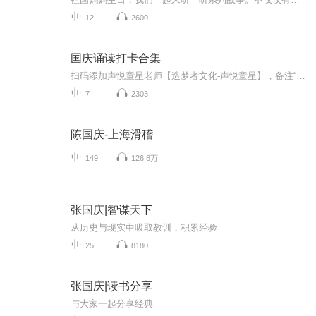
12
2600
国庆诵读打卡合集
扫码添加声悦童星老师【造梦者文化-声悦童星】，备注“诵读打卡”报名，已添加好友的，直接发送“诵读打卡”报名，报名成功后进入社群。
7
2303
陈国庆-上海滑稽
149
126.8万
张国庆|智谋天下
从历史与现实中吸取教训，积累经验
25
8180
张国庆|读书分享
与大家一起分享经典