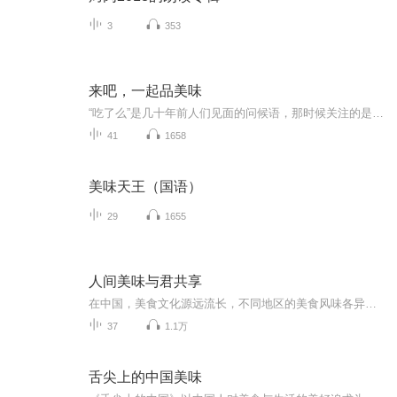
3
353
来吧，一起品美味
“吃了么”是几十年前人们见面的问候语，那时候关注的是吃饱问题，“民以食为天”嘛。随着物质水平的提高，人们更关心吃好，吃得健康，我国地大物博，饮食文化源远流长，各地特色饮食琳琅满目，现在就让我陪你去尝遍天下美食吧，一起来吧，小心流口水哦…
41
1658
美味天王（国语）
29
1655
人间美味与君共享
在中国，美食文化源远流长，不同地区的美食风味各异，令人垂涎欲滴。比如四川的麻辣火锅、广东的早茶、北京的烤鸭等等，都是让人口水直流的美味佳肴。这些美食不仅仅是食物，更是一种文化的传承和延续。除了中国，世界各地的美食也是令人难以抗拒的诱惑。...
37
1.1万
舌尖上的中国美味