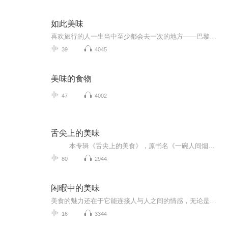
如此美味
喜欢旅行的人一生当中至少都会去一次的地方——巴黎，那里有令人叹为观止的遗址与博物馆，那里如画般的古建筑与目不暇接的街道会让你永远不会感到无聊。不过，巴黎并非只有埃菲尔铁塔和卢浮宫。很显然，提起巴黎，就不得不提的法国料理。而在那里，有很多...
39
4045
美味的食物
47
4002
舌尖上的美味
本专辑《舌尖上的美食》，原书名《一碗人间烟火气》，作者陈大咖。 “慢品人间烟火色，闲观人间岁月长”。 而今，美食早已超越果腹功能，每一顿饭、每一道菜、乃至每一件厨具餐具，都是人生的缩影。 我是新...
80
2944
闲暇中的美味
美食的魅力还在于它能连接人与人之间的情感，无论是家庭聚餐的家常菜，还是节日里的特色菜肴，都蕴含着温暖与仪式感。
16
3344