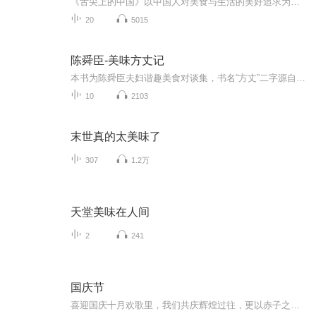
《舌尖上的中国》以中国人对美食与生活的美好追求为核心，展现各地美食生态，传递对食物的敬畏与感恩，彰显中华饮食文化博大精深。
20
5015
陈舜臣-美味方丈记
本书为陈舜臣夫妇谐趣美食对谈集，书名“方丈”二字源自《孟子》里的“食前方丈”一句与日本平安时期著名歌人鸭长明的作品《方丈记》，在本书意指“餐桌的大小”。作者以大家较熟悉的各种中式、日式食品为引子，在中日历史的渊源和对比中，深入浅出地将饮...
10
2103
末世真的太美味了
307
1.2万
天堂美味在人间
2
241
国庆节
喜迎国庆十月欢歌里，我们共庆辉煌过往，更以赤子之心，向未来书写滚烫的誓言——这盛世，值得我们以热爱相拥。