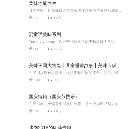
美味才能养生
【内容简介】美味是人类漫长进化过程中与食物形成的默契。只有美味才能滋养我们的身体和精神。美味带给我们的最初冲动打开了通向健康的一道秘门。几乎所有的美味都来自我们日常饭桌。食物是很好的药。阐释药食同源的博大精深。这样吃，吃出长寿，快乐养生...
30
1.2万
混童话美味系列
Yummy yummy，欢迎来到混童话的美味星球！传说，童话大厨们相聚于此，创造研发着其中的美味秘笈。小馄饨们的耳朵准备好了嘛，快来尽情享用吧！
41
25.7万
美味王国大冒险丨儿童睡前故事丨美味卡琪
为了消灭腐败大魔王，保护美味王国的美食，四位小精灵齐心协力净化被污染的味觉水晶～故事保证甜到齁、酸到爽、辣到炸、咸到绝！味觉大冒险，出发！
148
8675
国庆特辑（国庆节快乐）
在评书界，小魏有个朋友叫刘鹏，是一个为评书努力的小伙子。在2021年国庆期间，他想弄个特辑，便烦劳我给他录个爱国题材的评书小段儿。这种事情，不是特殊情况，小魏一般不会拒绝，也就给其录了一个《鲁迅踢鬼》，等他传完，我再传到我的专辑里。另外，小...
14
1.6万
烤肉2018的朗读专辑