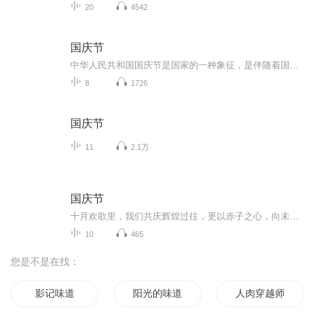
20
4542
国庆节
中华人民共和国国庆节是国家的一种象征，是伴随着国家的出现而出现的。让我们用诗歌朗诵歌颂祖国的繁荣富强，国泰民安。
8
1726
国庆节
11
2.1万
国庆节
十月欢歌里，我们共庆辉煌过往，更以赤子之心，向未来书写滚烫的誓言——这盛世，值得我们以热爱相拥。
10
465
您是不是在找：
影记味道
阳光的味道
人肉穿越师