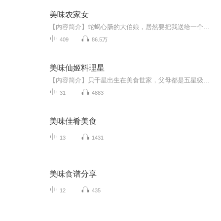
美味农家女
【内容简介】蛇蝎心肠的大伯娘，居然要把我送给一个变态老头子做妾……【作者/主播简介】作者：红茶姑娘，网络小说作者主播：声刻时光工作室【购买须知】1、本作品为付费有声书，前84集为免费试听，购买成功后，即可收听，可下载重复收听。2、版权归原作者...
409
86.5万
美味仙姬料理星
【内容简介】贝千星出生在美食世家，父母都是五星级大厨，然而她却是拥有十万粉丝的“黑暗料理”教主！为了赢得美食大赛的赌约，如何在半年内，从可怕的黑暗料理女神完美蜕变，成为世界厨艺大师？！小小少女贝千星，终极考验来临！【作者/主播简介】作者：...
31
4883
美味佳肴美食
13
1431
美味食谱分享
12
435