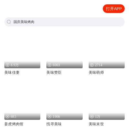
打开APP
国庆美味烤肉
8.9万
6003
2714
美味佳妻
美味赞臣
美味萌师
685
1906
1万
姜虎烤肉馆
找寻美味
美味末世