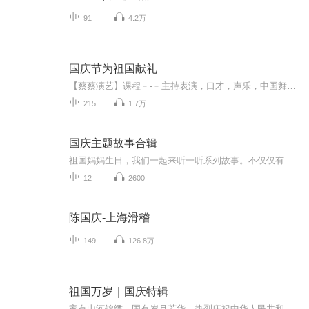
91
4.2万
国庆节为祖国献礼
【蔡蔡演艺】课程﹣-﹣主持表演，口才，声乐，中国舞，民族舞。独特的小舞台，专业的录音棚，每一位同学都能成为优秀的小明星。独特的教学模式，轻松上课，快乐学习！知名主持人，舞蹈家，高级教师任职授课！江南总校：河沟街42号三楼 18545856430江北分校...
215
1.7万
国庆主题故事合辑
祖国妈妈生日，我们一起来听一听系列故事。不仅仅有《我的祖国》，还有红军故事，也有关于战争的故事，让大家体会到和平年代的不易。
12
2600
陈国庆-上海滑稽
149
126.8万
祖国万岁｜国庆特辑
家有山河锦绣，国有岁月芳华。热烈庆祝中华人民共和国成立73周年！