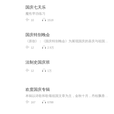
国庆七天乐
魔性早功练习
10
1518
国庆特别晚会
《原创》：《国庆特别晚会》为展现国庆的喜庆与祖国的深情我将以具体的场景切入从清晨升旗的庄严到街头巷尾的欢庆到历史与当下的交融，用优美的笔触传递对祖国的热爱与自豪！用诗歌和情感美文形式，歌颂祖国的繁荣富强，祝人民幸福安康！
12
2.9万
法制史国庆班
12
1万
欢度国庆专辑
本辑以诗歌和歌颂祖国文章为主，金秋十月，丹桂飘香，在这个充满丰收喜悦的季节里，我们满怀激动和自豪，迎来了中华人民共和国76周年华诞。这不仅是一个庄重的纪念日，更是全体中华儿女共同欢庆的盛大的节日，承载着深厚的民族情感和历史意义.
167
6788