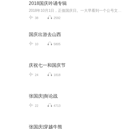
2018国庆吟诵专辑
2018年10月1日，正值国庆日。一大早看到一个公号文章，正是文天祥的《己卯十月一日至燕越五日罹狴犴有感而赋》。当然，彼十一非当今的十一。不过数字的巧合还是让人感触，今天拿来读一读，体味一番历史英杰的民族情怀，恰也当时。 根据诗题来看，这组诗是写于十月一日至十月五日之间，是文天祥被俘之后所作，这些诗作不仅有凛凛正气，更也能看的到他百端交集的复杂情感。另一首于右任先生的《望大陆》，微信公号有称《望乡》，一句“山之上国之殇”荡气回肠，一并兴起拿来读了一读。仓促间多有瑕疵...
38
2592
国庆出游去山西
10
5805
庆祝七一和国庆节
24
1818
张国庆|舆论战
22
4713
张国庆|穿越牛熊