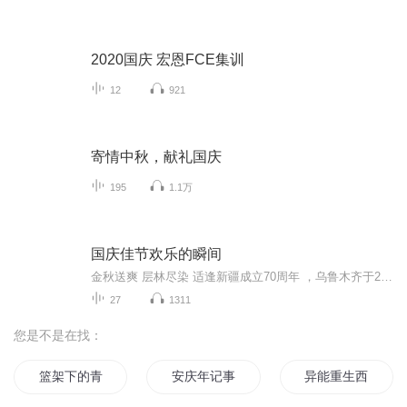
2020国庆 宏恩FCE集训
12
921
寄情中秋，献礼国庆
195
1.1万
国庆佳节欢乐的瞬间
金秋送爽 层林尽染 适逢新疆成立70周年 ，乌鲁木齐于2025年9月23日迎来党中央和习大大带领的慰问团。新疆各族群众欢欣鼓舞，热烈欢迎。
27
1311
您是不是在找：
篮架下的青春
安庆年记事
异能重生西门庆