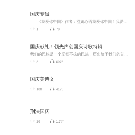
国庆专辑
《我爱你中国》作者：凝嫣心语我爱你中国！我爱你春天蓬勃的秧苗；我爱你秋日金黄的硕果。我爱你中国！我爱你青松气质，我爱你红梅品格！我爱你家乡的甜蔗好像乳汁滋润着我的心窝。我爱你中国，我要把最美的歌儿献给你，我的母亲我的祖国。我爱你中国，我爱...
1
78
国庆献礼！领先声创国庆诗歌特辑
我们的民族是一个坚韧不拔的民族，历史给予我们的苦难都变成了闪着金光的勋章！我们的国家是一个龙腾虎跃的国家，那条巨龙正以不可阻挡之势崛起于神奇的东方！------------------------------------------------值此祖国70周年华诞之际，领先声创以诗歌向祖国献礼！用我们的声音、用我们的热血、用我们的灵魂诵读经典爱国篇章，歌颂我们的祖国！永远繁荣富强！
8
6076
国庆美诗文
108
4173
刑法国庆
26
1.7万