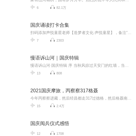
6
82.1万
国庆诵读打卡合集
扫码添加声悦童星老师【造梦者文化-声悦童星】，备注“诵读打卡”报名，已添加好友的，直接发送“诵读打卡”报名，报名成功后进入社群。
7
2303
慢语诉山河｜国庆特辑
慢语诉山河·国庆特辑 序 当秋风掠过天安门的红墙，当桂香漫过万里长江的碧波，我总愿慢下脚步，以声为笔，轻轻描摹这山河的模样。 不必追赶喧嚣的潮，也无需堆砌华丽的词——这一辑里，每一段朗诵都是心底的低语：是对着塞北草原的星子说“国泰”，是向着...
13
808
2021国庆摩旅，丙察察317格聂
今年丙察察进藏，然后经昌都走317过德格，然后格聂南线，最后沙溪古镇收尾。
15
2.4万
国庆阅兵仪式感悟
12
1708