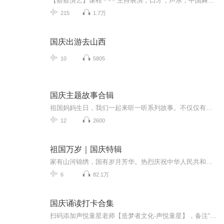
【蔡蔡演艺】课程﹣-﹣主持表演，口才，声乐，中国舞，民族舞。独特的小舞台，专业的录音棚，每一位同学都能成为优秀的小明星。独特的教学模式，轻松上课，快乐学习！知名主持人，舞蹈家，高级教师任职授课！江南总校：河沟街42号三楼 18545856430江北分校...
215
1.7万
国庆出游去山西
10
5805
国庆主题故事合辑
祖国妈妈生日，我们一起来听一听系列故事。不仅仅有《我的祖国》，还有红军故事，也有关于战争的故事，让大家体会到和平年代的不易。
12
2600
祖国万岁｜国庆特辑
家有山河锦绣，国有岁月芳华。热烈庆祝中华人民共和国成立73周年！
6
82.1万
国庆诵读打卡合集
扫码添加声悦童星老师【造梦者文化-声悦童星】，备注“诵读打卡”报名，已添加好友的，直接发送“诵读打卡”报名，报名成功后进入社群。