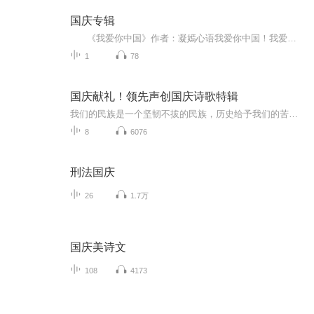
国庆专辑
《我爱你中国》作者：凝嫣心语我爱你中国！我爱你春天蓬勃的秧苗；我爱你秋日金黄的硕果。我爱你中国！我爱你青松气质，我爱你红梅品格！我爱你家乡的甜蔗好像乳汁滋润着我的心窝。我爱你中国，我要把最美的歌儿献给你，我的母亲我的祖国。我爱你中国，我爱...
1
78
国庆献礼！领先声创国庆诗歌特辑
我们的民族是一个坚韧不拔的民族，历史给予我们的苦难都变成了闪着金光的勋章！我们的国家是一个龙腾虎跃的国家，那条巨龙正以不可阻挡之势崛起于神奇的东方！------------------------------------------------值此祖国70周年华诞之际，领先声创以诗歌向祖国献礼！用我们的声音、用我们的热血、用我们的灵魂诵读经典爱国篇章，歌颂我们的祖国！永远繁荣富强！
8
6076
刑法国庆
26
1.7万
国庆美诗文
108
4173