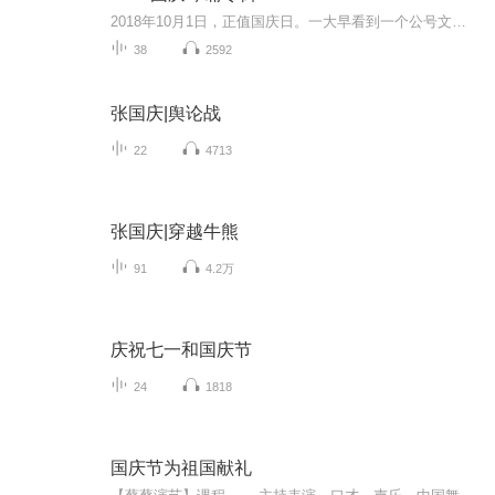
2018年10月1日，正值国庆日。一大早看到一个公号文章，正是文天祥的《己卯十月一日至燕越五日罹狴犴有感而赋》。当然，彼十一非当今的十一。不过数字的巧合还是让人感触，今天拿来读一读，体味一番历史英杰的民族情怀，恰也当时。 根据诗题来看，这组诗是写于十月一日至十月五日之间，是文天祥被俘之后所作，这些诗作不仅有凛凛正气，更也能看的到他百端交集的复杂情感。另一首于右任先生的《望大陆》，微信公号有称《望乡》，一句“山之上国之殇”荡气回肠，一并兴起拿来读了一读。仓促间多有瑕疵...
38
2592
张国庆|舆论战
22
4713
张国庆|穿越牛熊
91
4.2万
庆祝七一和国庆节
24
1818
国庆节为祖国献礼