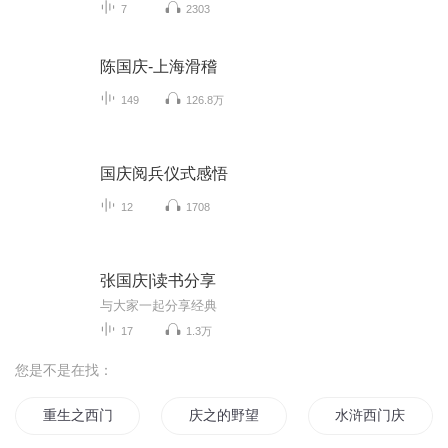
7
2303
陈国庆-上海滑稽
149
126.8万
国庆阅兵仪式感悟
12
1708
张国庆|读书分享
与大家一起分享经典
17
1.3万
您是不是在找：
重生之西门庆
庆之的野望
水浒西门庆