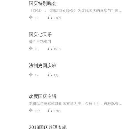
国庆特别晚会
《原创》：《国庆特别晚会》为展现国庆的喜庆与祖国的深情我将以具体的场景切入从清晨升旗的庄严到街头巷尾的欢庆到历史与当下的交融，用优美的笔触传递对祖国的热爱与自豪！用诗歌和情感美文形式，歌颂祖国的繁荣富强，祝人民幸福安康！
12
2.9万
国庆七天乐
魔性早功练习
10
1518
法制史国庆班
12
1万
欢度国庆专辑
本辑以诗歌和歌颂祖国文章为主，金秋十月，丹桂飘香，在这个充满丰收喜悦的季节里，我们满怀激动和自豪，迎来了中华人民共和国76周年华诞。这不仅是一个庄重的纪念日，更是全体中华儿女共同欢庆的盛大的节日，承载着深厚的民族情感和历史意义.
167
6788
2018国庆吟诵专辑