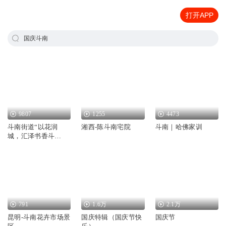
打开APP
国庆斗南
9807
1255
4473
斗南街道“以花润
湘西-陈斗南宅院
斗南｜哈佛家训
城，汇泽书香斗
南”朗诵大赛
791
1.6万
2.1万
昆明-斗南花卉市场景
国庆特辑（国庆节快
国庆节