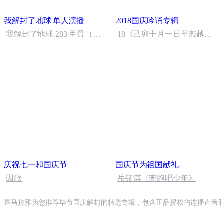
我解封了地球|单人演播
2018国庆吟诵专辑
我解封了地球 283 甲骨（完
18《己卯十月一日至燕越五
结）
日罹狴犴有感而赋》组律18
首 文天祥 自由吟诵
庆祝七一和国庆节
国庆节为祖国献礼
囚歌
岳钲淇《奔跑吧少年》
喜马拉雅为您推荐毕节国庆解封的精选专辑，包含正品授权的连播声音和