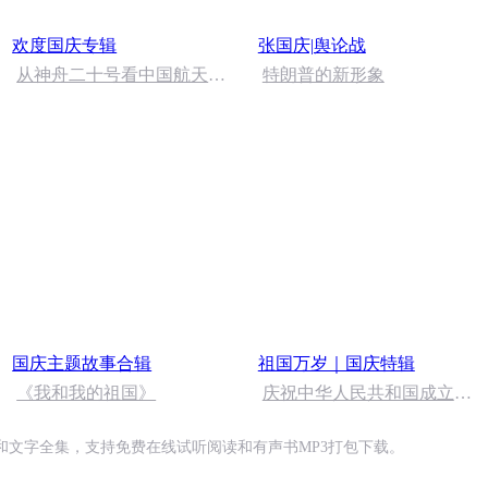
欢度国庆专辑
张国庆|舆论战
从神舟二十号看中国航天
特朗普的新形象
的“隐形实力”
国庆主题故事合辑
祖国万岁｜国庆特辑
《我和我的祖国》
庆祝中华人民共和国成立73
周年 天安门广场举行升国旗
仪式
文字全集，支持免费在线试听阅读和有声书MP3打包下载。