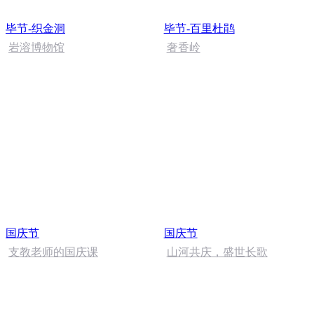
毕节-织金洞
毕节-百里杜鹃
岩溶博物馆
奢香岭
国庆节
国庆节
支教老师的国庆课
山河共庆，盛世长歌