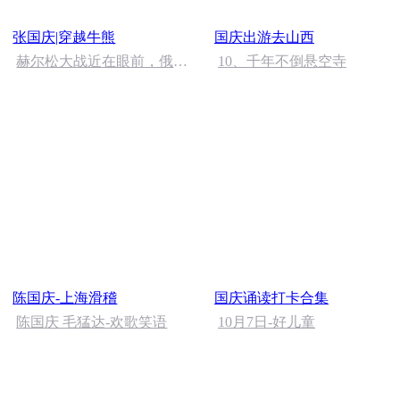
张国庆|穿越牛熊
国庆出游去山西
赫尔松大战近在眼前，俄乌
10、千年不倒悬空寺
冲突的关键之战，将会如何
发展？
陈国庆-上海滑稽
国庆诵读打卡合集
陈国庆 毛猛达-欢歌笑语
10月7日-好儿童