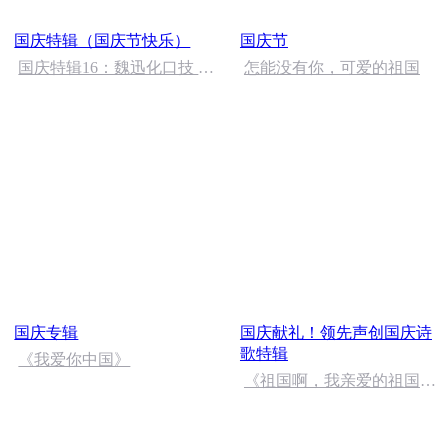
国庆特辑（国庆节快乐）
国庆节
国庆特辑16：魏迅化口技 二
怎能没有你，可爱的祖国
胡 东方红+一般唱法和原生
态
国庆专辑
国庆献礼！领先声创国庆诗
歌特辑
《我爱你中国》
《祖国啊，我亲爱的祖国》
温婉