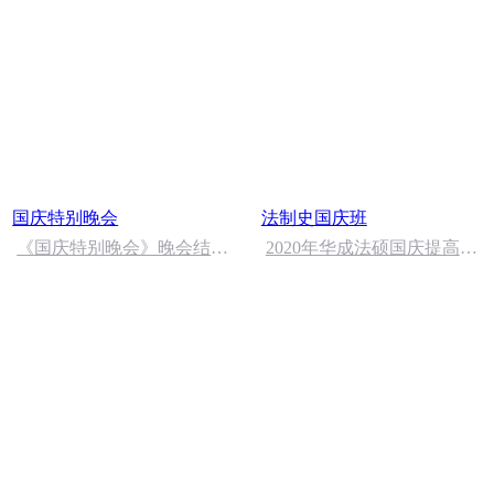
国庆特别晚会
法制史国庆班
《国庆特别晚会》晚会结尾
2020年华成法硕国庆提高班
语
法制史马志冰 (12)