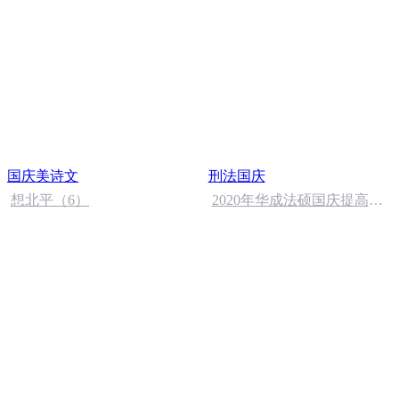
国庆美诗文
刑法国庆
想北平（6）
2020年华成法硕国庆提高班
刑法陈 (26)