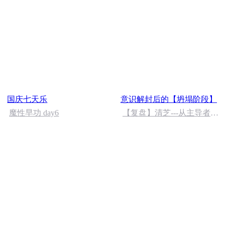
国庆七天乐
意识解封后的【坍塌阶段】
魔性早功 day6
【复盘】清芝---从主导者到
旁观者的转变 (1)