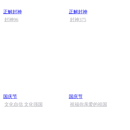
正解封神
正解封神
封神96
封神375
国庆节
国庆节
文化自信 文化强国
祝福你亲爱的祖国