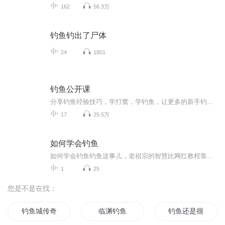
162
56.3万
钓鱼钓出了尸体
24
1801
钓鱼公开课
分享钓鱼经验技巧，学打窝，学钓鱼，让更多的新手钓鱼学知识，让更多老前辈学技巧！
17
25.5万
如何学会钓鱼
如何学会钓鱼钓鱼这事儿，老祖宗的智慧比网红教程靠谱多了最近刷到不少钓鱼网红翻车视频——坐河边八小时颗粒无收，最后偷偷往鱼钩上挂菜市场买的鱼。这让我想起《庄子》里"子非鱼安知鱼之乐"的典故，其实钓不到鱼的根源在于，现代人总把钓鱼当成摆拍道具...
1
25
您是不是在找：
钓鱼城传奇
临渊钓鱼
钓鱼还是很有钱途