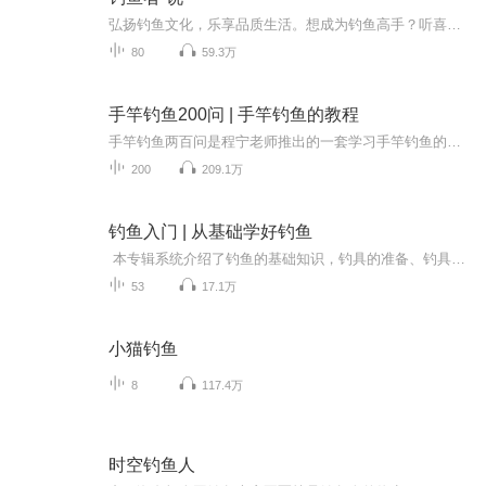
弘扬钓鱼文化，乐享品质生活。想成为钓鱼高手？听喜马拉雅FM专业钓鱼知识类节目《钓鱼者·说》! 喜马拉雅听辽宁微信粉丝群 扫码关注或添加微信号：xmlytln
80
59.3万
手竿钓鱼200问 | 手竿钓鱼的教程
手竿钓鱼两百问是程宁老师推出的一套学习手竿钓鱼的教程，教程共分为两百个篇章，详细的介绍了手竿的一些钓鱼技巧、手竿保养、手竿钓鲫鱼的技巧等，是一个新手非常合适的钓鱼教学视频。
200
209.1万
钓鱼入门 | 从基础学好钓鱼
本专辑系统介绍了钓鱼的基础知识，钓具的准备、钓具的组合与使用、鱼饵、鱼性、气候、水情与垂钓、垂钓场点与水域的选择、常见垂钓技巧、几种特殊的垂钓方法、常见鱼钓法、钓鱼比赛等内容，科学而实用，全面而具体，通俗易懂，非常适合广大钓鱼爱好者用于钓鱼活动，创造更加丰富多彩的新生活。
53
17.1万
小猫钓鱼
8
117.4万
时空钓鱼人