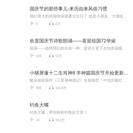
国庆节的那些事儿-来历由来风俗习惯
我们伟大的祖国母亲就要过生日了,也是小朋友、大朋友们最喜欢的“国庆小长假”或说“黄金周”还有说”国庆7天乐”的，说法真是不一而足。那么“国庆节”是怎么来的？自古以来国庆节怎么庆贺？新中国国庆节的来历，以及新中国国庆节的庆贺方式又有哪些呢？ ...
6
2万
欢度国庆节诗歌朗诵——喜迎祖国72华诞
祖国——如同我们的生命一样，是诗人笔下永恒而温暖的主题。在祖国72周年华诞来临之际，特创建这个诗歌朗诵专辑，诵读经典爱国篇章，和大家一起歌颂祖国，向国庆的献礼！祝愿伟大的祖国繁荣富强，祝愿大家国庆节快乐，度过平安快乐的黄金周假期！
116
11万
小猪屏蓬十二生肖神8 羊神篇国庆节开始更新啦！
晓东叔叔新作《三星堆神游记》全新面世！中信出版社出版！京东当当淘宝均有售！点蓝色字收听——《小猪屏蓬爆笑日记2024》《小猪屏蓬爆笑日记2》《小猪屏蓬爆笑日记1》让你笑得喘不上气！《我进故宫当富翁——小猪屏蓬故宫财商笔记》教你成为大富翁！《小...
550
314.9万
钓鱼大嘴
钓鱼大嘴，带你聆听钓鱼好文章！
24
19.2万