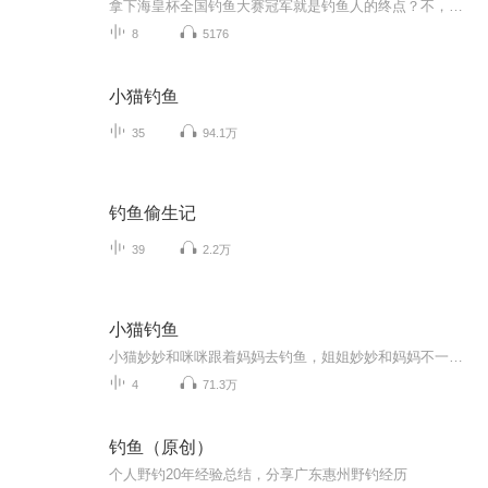
拿下海皇杯全国钓鱼大赛冠军就是钓鱼人的终点？不，那只是钓鱼人的开始。在无意间吃下一颗神秘果实后，江南决心要组建一支无可匹敌的钓鱼团，展开他的垂钓之旅。游钓三千世界，无我不钓者江南江南大人，海军总部正式任命您为王下七武海！江南大人，水影说想邀请您去做她的贴身保镖！江南大人，这鱼太大啦再这样下去船就要翻啦！嘘，安静！且让我来抛竿引鱼...
8
5176
小猫钓鱼
35
94.1万
钓鱼偷生记
39
2.2万
小猫钓鱼
小猫妙妙和咪咪跟着妈妈去钓鱼，姐姐妙妙和妈妈不一会儿就钓了好几条鱼，可是咪咪却一条也没钓到。这是怎么回事？原来咪咪太贪玩了，一会儿捉蜻蜓，一会儿扑蝴蝶，要上钩的鱼儿都被她吓跑了！最后咪咪还被大青蛙戏弄嘲笑了一番，她心里很不是滋味。咪咪决...
4
71.3万
钓鱼（原创）
个人野钓20年经验总结，分享广东惠州野钓经历