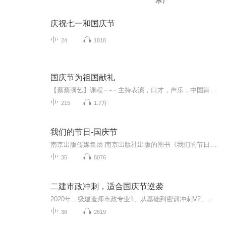
乐）
庆祝七一和国庆节
24
1818
国庆节为祖国献礼
【蔡蔡演艺】课程﹣-﹣主持表演，口才，声乐，中国舞，民族舞。独特的小舞台，专业的录音棚，每一位同学都能成为优秀的小明星。独特的教学模式，轻松上课，快乐学习！知名主持人，舞蹈家，高级教师任职授课！江南总校：河沟街42号三楼 18545856430江北分校...
215
1.7万
我们的节日-国庆节
南京出版传媒集团·南京出版社出版的图书《我们的节日》通过对中国节日文化和节日意义进行深度的挖掘，面向青少年群体构建独具特色的栏目内容，以此丰富春节、元宵节、清明节、端午节、七夕节、中秋节、重阳节等传统节日；六一节、教师节、国庆节等新兴节日的文化内涵和表现形式。促进青少年形成新的节日习俗，提升节日仪式感、认同感。音频作品由金陵朗读者联盟志愿者朗诵，南京音像出版社、金陵图书馆联合制作。
35
8076
二建市政冲刺，适合国庆节逆袭
2020年二级建造师市政专业1、从基础到密训冲刺V2、从精华课程到超压密押V3、0基础同步更新v4、持续更新到2020年考试V5、只要你跟着学让你一次稳拿证V6、渠道超压压题，超压三页纸等独家绝密压题!
36
2619