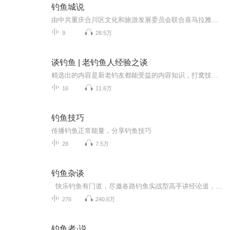
钓鱼城说
由中共重庆合川区文化和旅游发展委员会联合喜马拉雅重庆站、新浪重庆联合打造的一期大型语言文化节目。8位嘉宾用深入浅出、风趣幽默、人文悠远的风格为我们讲述钓鱼城的故事——一座抗击蒙元军铁骑36年的英雄之城。跟随节目，让我们走进那段风云变幻的历史，了解历史之中的英雄人物，你来我往的精彩攻防战。不要错过这段穿越之旅，用听去走进当年的烽火硝烟。
9
28.5万
谈钓鱼 | 老钓鱼人经验之谈
精选出的内容是新老钓友都能受益的内容知识，打窝技巧，选钓位技巧，出钓天气，饵料运用等等钓鱼相关的内容知识！每天不定时更新知识内容！
16
11.6万
钓鱼技巧
传播钓鱼正常能量，分享钓鱼技巧
28
7.5万
钓鱼杂谈
快乐钓鱼有门道，尽邀各路钓鱼实战型高手讲经论道，谈笑间提升您的钓鱼水平！
276
240.6万
钓鱼者·说