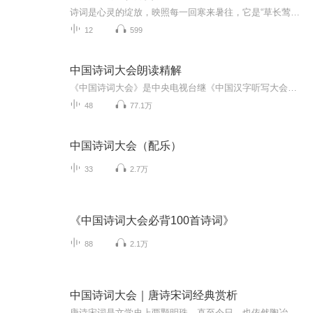
诗词是心灵的绽放，映照每一回寒来暑往，它是“草长莺飞二月天”，它是“稻花香里说丰年”，我们走过春夏秋冬，诗意始终伴随左右。季节有四季，诗词也有四季，代代相传，生生不息，就让我们在《中国诗词大会》花开四季的舞台上，再一次来感受中华文明的璀...
12
599
中国诗词大会朗读精解
《中国诗词大会》是中央电视台继《中国汉字听写大会》《中国成语大会》《中国谜语大会》之后，由中央电视台科教频道（CCTV-10）自主研发的一档大型演播室文化益智节目。节目以“赏中华诗词、寻文化基因、品生活之美”为基本宗旨，力求通过对诗词知识的比拼...
48
77.1万
中国诗词大会（配乐）
33
2.7万
《中国诗词大会必背100首诗词》
88
2.1万
中国诗词大会｜唐诗宋词经典赏析
唐诗宋词是文学史上两颗明珠，直至今日，也依然陶冶和灌溉着我们的心灵。让我们在唐诗宋词里一起感受历久弥新的经典之美！《中国诗词大会》是诗词的盛宴，节目的热播让无数经典再次走入人们视线。本专辑收录那些经典的名家作品，近距离品读诗词带给我们的...