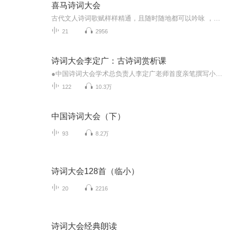
喜马诗词大会
古代文人诗词歌赋样样精通，且随时随地都可以吟咏 ，让人心生向往。一起來探尋古代漢語的魅力吧！
21
2956
诗词大会李定广：古诗词赏析课
●中国诗词大会学术总负责人李定广老师首度亲笔撰写小学语文古诗词音频课程。●围绕收录小学语文教材的120首古诗词，深度赏析。●来自中国诗词大会标准的古诗词朗诵示范；每节课均配有来自中国诗词大会命题库的题目，帮助深度理解赏析内容。
122
10.3万
中国诗词大会（下）
93
8.2万
诗词大会128首（临小）
20
2216
诗词大会经典朗读