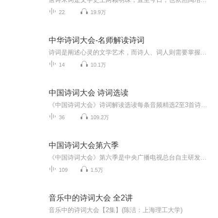
22
19.9万
中华诗词大会-名师解读诗词
诗词是阐述心灵的文学艺术，而诗人、词人则需要掌握成熟的艺术技巧，并按照严格韵律要求，用凝练的语言、绵密的章法、充沛的情感以及丰富的意象来高度集中地表现社会生活和人类精神世界。诗歌是我国文学宝库的瑰宝。四言诗经，五言古风，唐诗宋词，构成了诗歌国度中无比壮丽的景象。遨游诗海,美不胜收。 现在就让我们再一次共同领略诗词的魅力，感受诗歌的美妙，在碎片闲暇时间轻松读诗词！
14
10.1万
中国诗词大会 诗词选读
《中国诗词大会》诗词解读选读每条音频精选2至3首诗词，适合儿童睡前收听~
36
109.2万
中国诗词大会第六季
《中国诗词大会》第六季是中央广播电视总台自主研发的文化节目，由龙洋担任主持人，康震、郦波、王立群、蒙曼、杨雨担任文化嘉宾。《中国诗词大会》第六季将延续“人生自有诗意”，让诗词融入山水，融入生活。在节目中将有数位文化名人及“国家建设者”在...
109
1.5万
音乐中的诗词大会 全2讲
音乐中的诗词大会【2集】(陈洁：上海理工大学)