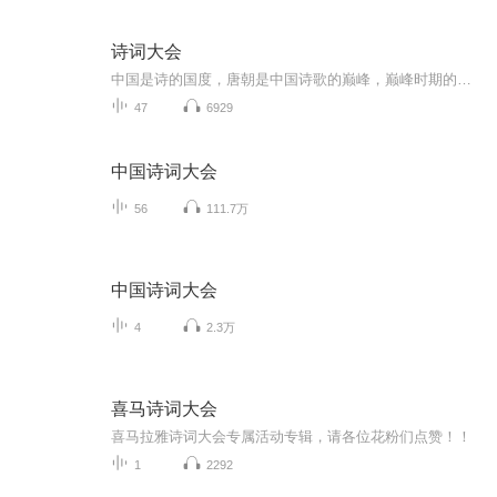
诗词大会
中国是诗的国度，唐朝是中国诗歌的巅峰，巅峰时期的那个黄金时代令人神往。诗歌是当时文学的最高代表，成为中国传统文学坚实的重要组成部分，也是中华文明靓丽的风景线。 唐诗与宋词、元曲并称，题材宽泛，众体兼备，格调高雅，是中国诗歌发展史上的奇迹。唐诗对中国文学的影响极为深远。历朝历代的文人视唐诗为圭臬，奉唐人为典范。公元7世纪，孙季良开始编纂唐诗选本，至辛亥革命前，一千二百余年间，每二年即有一本唐诗选本问世。众多选本中以《唐诗三百首》流传最广、影响最大，风行海内，老幼皆宜，雅俗共赏，成为屡印不止的最经典的选本之一。《唐诗三百首》以成功务实的编法、简易适中的篇幅、通俗大众的观点、入选的精美诗歌打动着读者，成为儿童最成功的启蒙教材、了解中国文化的模范读本，对中国诗歌选编学、中国人的心理构成都有很大的影响。 人们都说：“熟读唐诗三百首，不会作诗也会吟。”可见《唐诗三百首》影响之大。
47
6929
中国诗词大会
56
111.7万
中国诗词大会
4
2.3万
喜马诗词大会
喜马拉雅诗词大会专属活动专辑，请各位花粉们点赞！！
1
2292