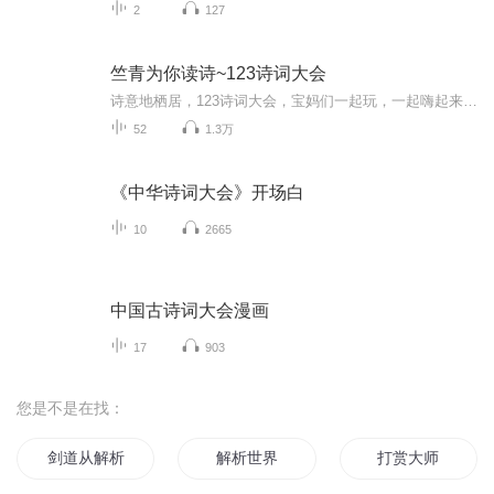
2
127
竺青为你读诗~123诗词大会
诗意地栖居，123诗词大会，宝妈们一起玩，一起嗨起来不？报名请跟帖http://www.123yongjiu.com/forum.php?mod=viewthread&tid=6731有何意见、建议，请跟帖有计划参与的，请跟帖已经行动起来的，请跟帖收点赞想参与集体活动一起进步的，请跟帖...
52
1.3万
《中华诗词大会》开场白
10
2665
中国古诗词大会漫画
17
903
您是不是在找：
剑道从解析开始
解析世界
打赏大师