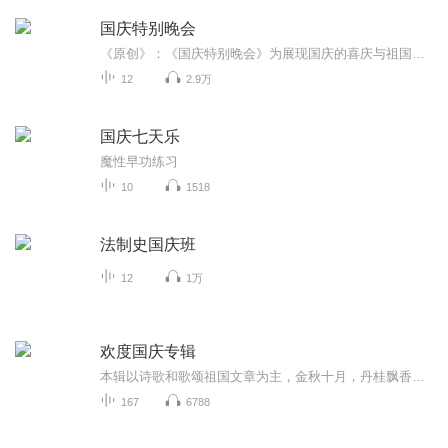
国庆特别晚会
《原创》：《国庆特别晚会》为展现国庆的喜庆与祖国的深情我将以具体的场景切入从清晨升旗的庄严到街头巷尾的欢庆到历史与当下的交融，用优美的笔触传递对祖国的热爱与自豪！用诗歌和情感美文形式，歌颂祖国的繁荣富强，祝人民幸福安康！
12
2.9万
国庆七天乐
魔性早功练习
10
1518
法制史国庆班
12
1万
欢度国庆专辑
本辑以诗歌和歌颂祖国文章为主，金秋十月，丹桂飘香，在这个充满丰收喜悦的季节里，我们满怀激动和自豪，迎来了中华人民共和国76周年华诞。这不仅是一个庄重的纪念日，更是全体中华儿女共同欢庆的盛大的节日，承载着深厚的民族情感和历史意义.
167
6788