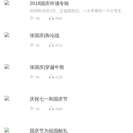
2018国庆吟诵专辑
2018年10月1日，正值国庆日。一大早看到一个公号文章，正是文天祥的《己卯十月一日至燕越五日罹狴犴有感而赋》。当然，彼十一非当今的十一。不过数字的巧合还是让人感触，今天拿来读一读，体味一番历史英杰的民族情怀，恰也当时。 根据诗题来看，这组诗是写于十月一日至十月五日之间，是文天祥被俘之后所作，这些诗作不仅有凛凛正气，更也能看的到他百端交集的复杂情感。另一首于右任先生的《望大陆》，微信公号有称《望乡》，一句“山之上国之殇”荡气回肠，一并兴起拿来读了一读。仓促间多有瑕疵...
38
2592
张国庆|舆论战
22
4713
张国庆|穿越牛熊
91
4.2万
庆祝七一和国庆节
24
1818
国庆节为祖国献礼