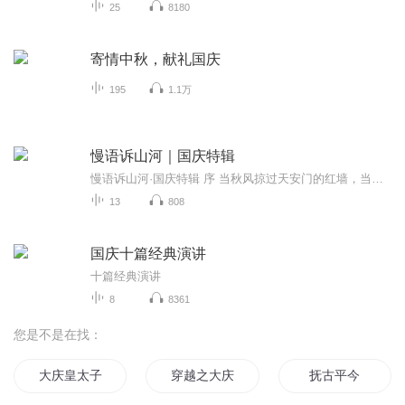
25
8180
寄情中秋，献礼国庆
195
1.1万
慢语诉山河｜国庆特辑
慢语诉山河·国庆特辑 序 当秋风掠过天安门的红墙，当桂香漫过万里长江的碧波，我总愿慢下脚步，以声为笔，轻轻描摹这山河的模样。 不必追赶喧嚣的潮，也无需堆砌华丽的词——这一辑里，每一段朗诵都是心底的低语：是对着塞北草原的星子说“国泰”，是向着...
13
808
国庆十篇经典演讲
十篇经典演讲
8
8361
您是不是在找：
大庆皇太子
穿越之大庆帝国
抚古平今