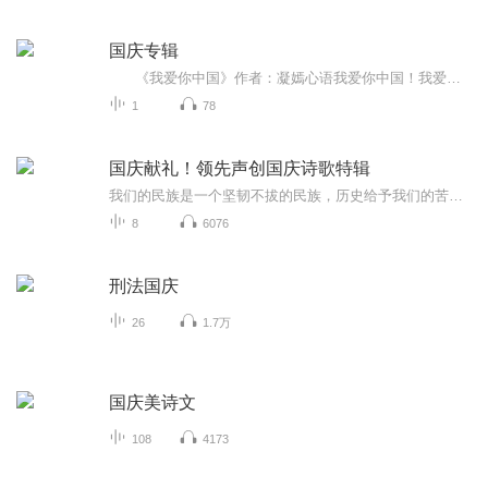
国庆专辑
《我爱你中国》作者：凝嫣心语我爱你中国！我爱你春天蓬勃的秧苗；我爱你秋日金黄的硕果。我爱你中国！我爱你青松气质，我爱你红梅品格！我爱你家乡的甜蔗好像乳汁滋润着我的心窝。我爱你中国，我要把最美的歌儿献给你，我的母亲我的祖国。我爱你中国，我爱...
1
78
国庆献礼！领先声创国庆诗歌特辑
我们的民族是一个坚韧不拔的民族，历史给予我们的苦难都变成了闪着金光的勋章！我们的国家是一个龙腾虎跃的国家，那条巨龙正以不可阻挡之势崛起于神奇的东方！------------------------------------------------值此祖国70周年华诞之际，领先声创以诗歌向祖国献礼！用我们的声音、用我们的热血、用我们的灵魂诵读经典爱国篇章，歌颂我们的祖国！永远繁荣富强！
8
6076
刑法国庆
26
1.7万
国庆美诗文
108
4173