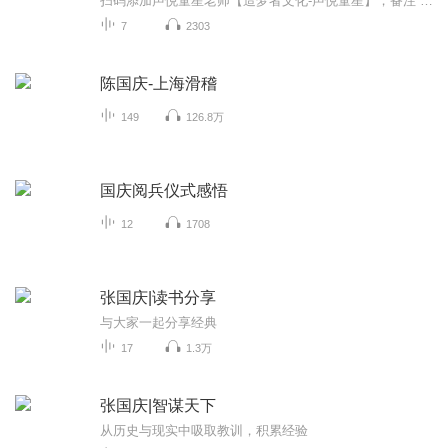
扫码添加声悦童星老师【造梦者文化-声悦童星】，备注“诵读打卡”报名，已添加好友的，直接发送“诵读打卡”报名，报名成功后进入社群。
7
2303
陈国庆-上海滑稽
149
126.8万
国庆阅兵仪式感悟
12
1708
张国庆|读书分享
与大家一起分享经典
17
1.3万
张国庆|智谋天下
从历史与现实中吸取教训，积累经验