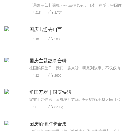
【蔡蔡演艺】课程﹣-﹣主持表演，口才，声乐，中国舞，民族舞。独特的小舞台，专业的录音棚，每一位同学都能成为优秀的小明星。独特的教学模式，轻松上课，快乐学习！知名主持人，舞蹈家，高级教师任职授课！江南总校：河沟街42号三楼 18545856430江北分校...
215
1.7万
国庆出游去山西
10
5805
国庆主题故事合辑
祖国妈妈生日，我们一起来听一听系列故事。不仅仅有《我的祖国》，还有红军故事，也有关于战争的故事，让大家体会到和平年代的不易。
12
2600
祖国万岁｜国庆特辑
家有山河锦绣，国有岁月芳华。热烈庆祝中华人民共和国成立73周年！
6
82.1万
国庆诵读打卡合集