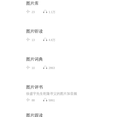
图片库
23
1.1万
图片听读
13
4.8万
图片词典
10
2863
图片评书
徐盛宇先生乾隆寻父的图片加音频
88
5861
图片跟读