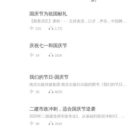
乐）
国庆节为祖国献礼
【蔡蔡演艺】课程﹣-﹣主持表演，口才，声乐，中国舞，民族舞。独特的小舞台，专业的录音棚，每一位同学都能成为优秀的小明星。独特的教学模式，轻松上课，快乐学习！知名主持人，舞蹈家，高级教师任职授课！江南总校：河沟街42号三楼 18545856430江北分校...
215
1.7万
庆祝七一和国庆节
24
1818
我们的节日-国庆节
南京出版传媒集团·南京出版社出版的图书《我们的节日》通过对中国节日文化和节日意义进行深度的挖掘，面向青少年群体构建独具特色的栏目内容，以此丰富春节、元宵节、清明节、端午节、七夕节、中秋节、重阳节等传统节日；六一节、教师节、国庆节等新兴节日的文化内涵和表现形式。促进青少年形成新的节日习俗，提升节日仪式感、认同感。音频作品由金陵朗读者联盟志愿者朗诵，南京音像出版社、金陵图书馆联合制作。
35
8076
二建市政冲刺，适合国庆节逆袭
2020年二级建造师市政专业1、从基础到密训冲刺V2、从精华课程到超压密押V3、0基础同步更新v4、持续更新到2020年考试V5、只要你跟着学让你一次稳拿证V6、渠道超压压题，超压三页纸等独家绝密压题!
36
2619