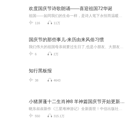
欢度国庆节诗歌朗诵——喜迎祖国72华诞
祖国——如同我们的生命一样，是诗人笔下永恒而温暖的主题。在祖国72周年华诞来临之际，特创建这个诗歌朗诵专辑，诵读经典爱国篇章，和大家一起歌颂祖国，向国庆的献礼！祝愿伟大的祖国繁荣富强，祝愿大家国庆节快乐，度过平安快乐的黄金周假期！
116
11万
国庆节的那些事儿-来历由来风俗习惯
我们伟大的祖国母亲就要过生日了,也是小朋友、大朋友们最喜欢的“国庆小长假”或说“黄金周”还有说”国庆7天乐”的，说法真是不一而足。那么“国庆节”是怎么来的？自古以来国庆节怎么庆贺？新中国国庆节的来历，以及新中国国庆节的庆贺方式又有哪些呢？ ...
6
2万
知行黑板报
38
4643
小猪屏蓬十二生肖神8 羊神篇国庆节开始更新啦！
晓东叔叔新作《三星堆神游记》全新面世！中信出版社出版！京东当当淘宝均有售！点蓝色字收听——《小猪屏蓬爆笑日记2024》《小猪屏蓬爆笑日记2》《小猪屏蓬爆笑日记1》让你笑得喘不上气！《我进故宫当富翁——小猪屏蓬故宫财商笔记》教你成为大富翁！《小...
550
315.1万