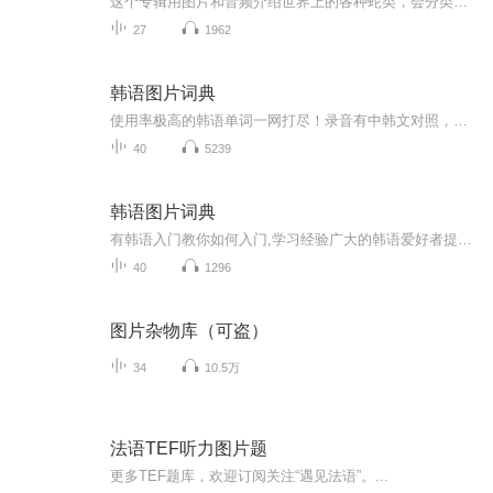
这个专辑用图片和音频介绍世界上的各种蛇类，会分类别介绍，如有错误欢迎指正。
27
1962
韩语图片词典
使用率极高的韩语单词一网打尽！录音有中韩文对照，方便同学们在路上收听磨耳朵！更多韩语学习的内容，欢迎关注订阅“韩语助手FM” ：）
40
5239
韩语图片词典
有韩语入门教你如何入门,学习经验广大的韩语爱好者提供自己学习的心得体会;韩语词汇包含各类词汇满足你各个方面的需求;韩语阅读:韩国古今各种书籍、童话、谚语等的阅读;韩语...
40
1296
图片杂物库（可盗）
34
10.5万
法语TEF听力图片题
更多TEF题库，欢迎订阅关注“遇见法语”。...