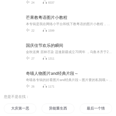
24
8337
芒果教粤语图片小教程
本专辑是我在网络小平台和线下教粤语的图片小教程，做成图片是方便传播保存下来哦！这些教程涉及生活各方面，而且是基础加地道口语都有，非常实用，建议保存！
22
1599
国庆佳节欢乐的瞬间
金秋送爽 层林尽染 适逢新疆成立70周年 ，乌鲁木齐于2025年9月23日迎来党中央和习大大带领的慰问团。新疆各族群众欢欣鼓舞，热烈欢迎。
27
1311
奇喵人物图片and经典片段～
奇喵各专辑的好看图片and经典片段～图片要的私我哦～我发泥～（要关注+专辑好评噢）
26
1171
您是不是在找：
大庆第一恶
异能重生西门庆
最后一个情人节