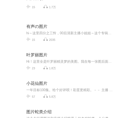
15
1.7万
有声の图片
hi～这里四分之三怜，00后清新主播小姐姐～这个专辑是由四分之三怜与微笑小熊工作室合作出版，由于都是千怜的工作室，所以质量保障十分，如果您恶意差评，说明您眼睛要么是x了，要么就是您道德有问题～好啦，也当作是千怜500粉丝的福利专辑叭别对我说我喜欢你你廉价的喜欢抵不上夏天的一根雪糕
15
2035
叶罗丽图片
Hi！这里全是叶罗丽精灵梦的美图。我在每一张图后面都给大家留了点时间让大家把喜欢的图保存下来。如果你觉得这个图不太清晰，你可以私信找我要原图哦！
23
1.8万
小花仙图片
一年目标100集。给个好评呗！彩蛋更精彩。－－ 主播 贝瑞吖也叫逆光小爱
57
5.8万
图片蛇类介绍