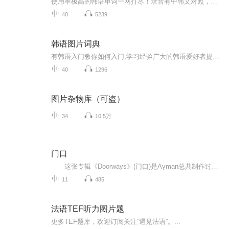
使用率极高的韩语单词一网打尽！录音有中韩文对照，方便同学们在路上收听磨耳朵！更多韩语学习的内容，欢迎关注订阅“韩语助手FM” ：）
40
5239
韩语图片词典
有韩语入门教你如何入门,学习经验广大的韩语爱好者提供自己学习的心得体会;韩语词汇包含各类词汇满足你各个方面的需求;韩语阅读:韩国古今各种书籍、童话、谚语等的阅读;韩语...
40
1296
图片杂物库（可盗）
34
10.5万
门口
这张专辑《Doorways》(门口)是Ayman总共制作过了4张专辑之一。纵观Ayman的作品，非常值得一谈，作为Real Music少有的带有明显地方色彩的音乐作家，作品带有浓郁的中东风格，具有伊斯兰的特有文化底蕴和思维方式，但是，经过新世纪音乐类型的音乐手法的...
11
485
法语TEF听力图片题
更多TEF题库，欢迎订阅关注“遇见法语”。...