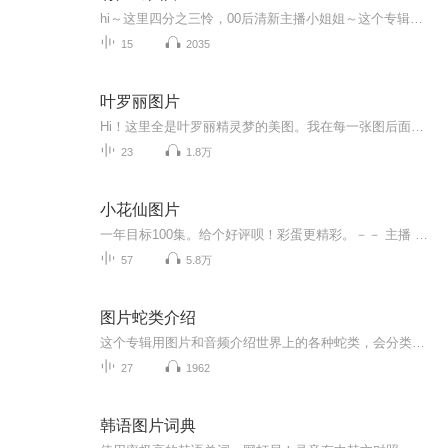
hi～这里四分之三怜，00后清新主播小姐姐～这个专辑是由四分之三怜与微笑小熊工作室合作出版，由于都是千怜的工作室，所以质量保障十分，如果您恶意差评，说明您眼睛要么是x了，要么就是您道德有问题～好啦，也当作是千怜500粉丝的福利专辑叭别对我说我喜欢你你廉价的喜欢抵不上夏天的一根雪糕
15
2035
叶罗丽图片
Hi！这里全是叶罗丽精灵梦的美图。我在每一张图后面都给大家留了点时间让大家把喜欢的图保存下来。如果你觉得这个图不太清晰，你可以私信找我要原图哦！
23
1.8万
小花仙图片
一年目标100集。给个好评呗！彩蛋更精彩。－－ 主播 贝瑞吖也叫逆光小爱
57
5.8万
图片蛇类介绍
这个专辑用图片和音频介绍世界上的各种蛇类，会分类别介绍，如有错误欢迎指正。
27
1962
韩语图片词典