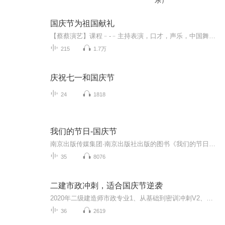
乐）
国庆节为祖国献礼
【蔡蔡演艺】课程﹣-﹣主持表演，口才，声乐，中国舞，民族舞。独特的小舞台，专业的录音棚，每一位同学都能成为优秀的小明星。独特的教学模式，轻松上课，快乐学习！知名主持人，舞蹈家，高级教师任职授课！江南总校：河沟街42号三楼 18545856430江北分校...
215
1.7万
庆祝七一和国庆节
24
1818
我们的节日-国庆节
南京出版传媒集团·南京出版社出版的图书《我们的节日》通过对中国节日文化和节日意义进行深度的挖掘，面向青少年群体构建独具特色的栏目内容，以此丰富春节、元宵节、清明节、端午节、七夕节、中秋节、重阳节等传统节日；六一节、教师节、国庆节等新兴节日的文化内涵和表现形式。促进青少年形成新的节日习俗，提升节日仪式感、认同感。音频作品由金陵朗读者联盟志愿者朗诵，南京音像出版社、金陵图书馆联合制作。
35
8076
二建市政冲刺，适合国庆节逆袭
2020年二级建造师市政专业1、从基础到密训冲刺V2、从精华课程到超压密押V3、0基础同步更新v4、持续更新到2020年考试V5、只要你跟着学让你一次稳拿证V6、渠道超压压题，超压三页纸等独家绝密压题!
36
2619