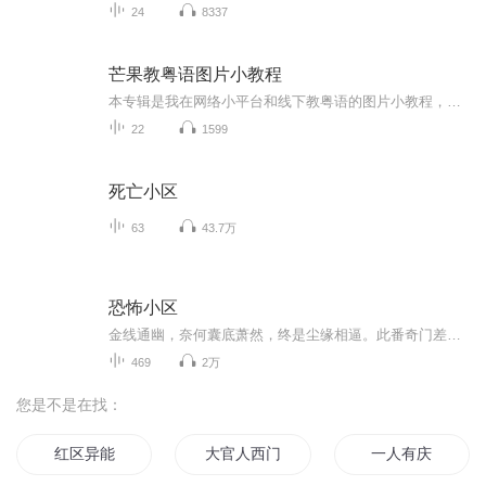
24
8337
芒果教粤语图片小教程
本专辑是我在网络小平台和线下教粤语的图片小教程，做成图片是方便传播保存下来哦！这些教程涉及生活各方面，而且是基础加地道口语都有，非常实用，建议保存！
22
1599
死亡小区
63
43.7万
恐怖小区
金线通幽，奈何囊底萧然，终是尘缘相逼。此番奇门差事，纵觉蹊跷诡异，吾亦胆色未销。请！
469
2万
您是不是在找：
红区异能
大官人西门庆
一人有庆