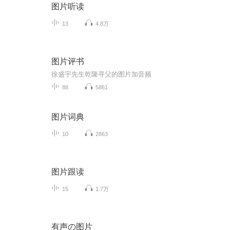
图片听读
13
4.8万
图片评书
徐盛宇先生乾隆寻父的图片加音频
88
5861
图片词典
10
2863
图片跟读
15
1.7万
有声の图片