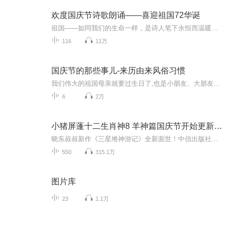
欢度国庆节诗歌朗诵——喜迎祖国72华诞
祖国——如同我们的生命一样，是诗人笔下永恒而温暖的主题。在祖国72周年华诞来临之际，特创建这个诗歌朗诵专辑，诵读经典爱国篇章，和大家一起歌颂祖国，向国庆的献礼！祝愿伟大的祖国繁荣富强，祝愿大家国庆节快乐，度过平安快乐的黄金周假期！
116
11万
国庆节的那些事儿-来历由来风俗习惯
我们伟大的祖国母亲就要过生日了,也是小朋友、大朋友们最喜欢的“国庆小长假”或说“黄金周”还有说”国庆7天乐”的，说法真是不一而足。那么“国庆节”是怎么来的？自古以来国庆节怎么庆贺？新中国国庆节的来历，以及新中国国庆节的庆贺方式又有哪些呢？ ...
6
2万
小猪屏蓬十二生肖神8 羊神篇国庆节开始更新啦！
晓东叔叔新作《三星堆神游记》全新面世！中信出版社出版！京东当当淘宝均有售！点蓝色字收听——《小猪屏蓬爆笑日记2024》《小猪屏蓬爆笑日记2》《小猪屏蓬爆笑日记1》让你笑得喘不上气！《我进故宫当富翁——小猪屏蓬故宫财商笔记》教你成为大富翁！《小...
550
315.1万
图片库
23
1.1万