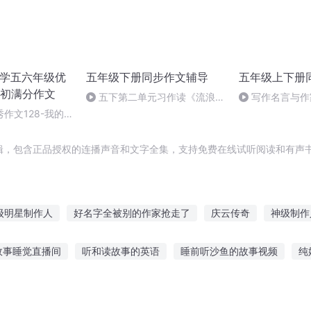
小学五六年级优
五年级下册同步作文辅导
五年级上下册
初满分作文
五下第二单元习作读《流浪汉
写作名言与作
与时光老人》有感
级同步作文上下
作文128-我的
辑，包含正品授权的连播声音和文字全集，支持免费在线试听阅读和有声书
级明星制作人
好名字全被别的作家抢走了
庆云传奇
神级制作
三年级上学期作文
超级文字
一人有庆
超级创作大师
重
故事睡觉直播间
听和读故事的英语
睡前听沙鱼的故事视频
纯
系统
神级作者养成系统
前小故事小猫钓鱼
艾尔文防线故事在线听
游戏旁白故事在线听