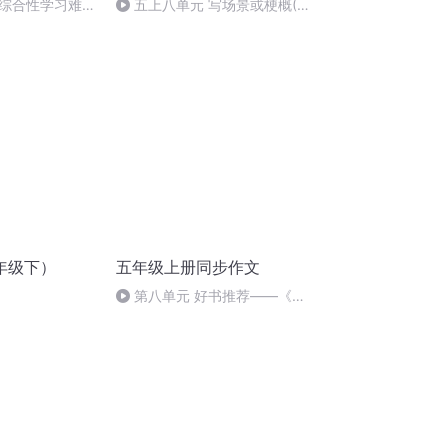
综合性学习难忘
五上八单元 写场景或梗概(4)
获奖选粹 拔河比赛
年级下）
五年级上册同步作文
第八单元 好书推荐——《西
游记》