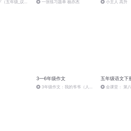
下（五年级_议论
一张练习题单 杨亦杰
小主人 高升
3—6年级作文
五年级语文下
3年级作文：我的爷爷（人物
会课堂： 第
例文）
《漫画的启示》视
五年级语文下册