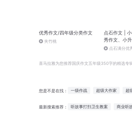
优秀作文/四年级分类作文
点石作文 | 
秀作文、小升
夹竹桃
点石满分优秀
傻哥哥
喜马拉雅为您推荐国庆作文五年级350字的精选专
一级作战
超级大作家
超
您是不是在找：
十字星十字路
大庆皇太子
听故事打扫卫生教案
商业听
最新搜索推荐：
超级王老五
异世之超级作死
听安与桑杰故事在线听
听睡