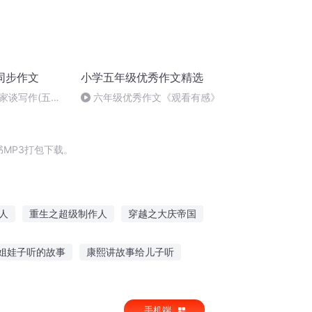
同步作文
小学五年级优秀作文精选
家谈写作(五年
六年级优秀作文《观看有感》
册已完结)
MP3打包下载。
人
重生之超级制作人
穿越之大庆帝国
庆儿女
超级作弊系统
三国之神级作死
姐娃子听的故事
康熙讲故事给儿子听
听故事怎样下载音乐
手机端