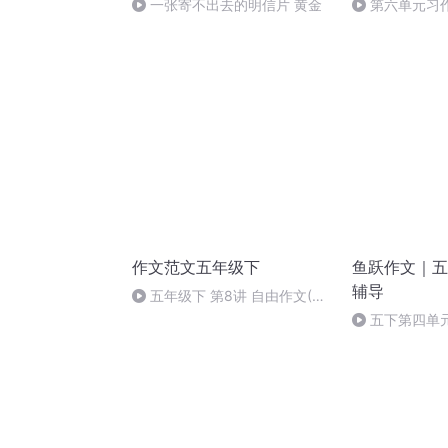
一张寄不出去的明信片 黄金
第六单元习
的一封信
作文范文五年级下
鱼跃作文｜五
辅导
五年级下 第8讲 自由作文(4)
获奖选粹 我家也有“百草园”
五下第四单元