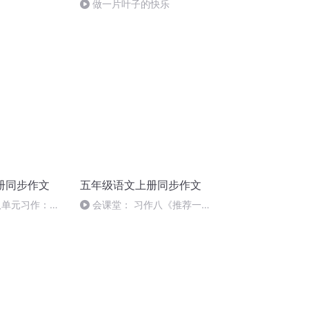
做一片叶子的快乐
册同步作文
五年级语文上册同步作文
八单元习作：
会课堂： 习作八《推荐一本
频+范文 小学
书》 小学语文五年级语文上册