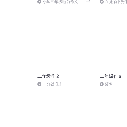
小学五年级睡前作文——书信
在党的阳光
篇《给陌生人的一封信》
文）
二年级作文
二年级作文
一分钱 朱佳
菠萝