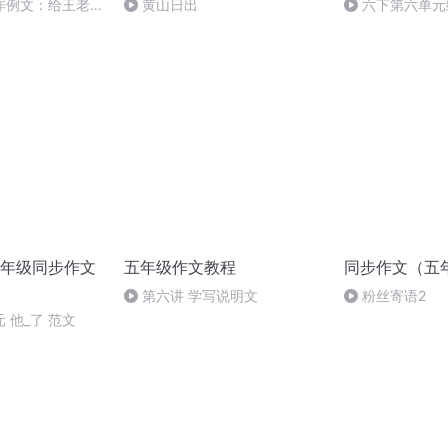
作例文：给王老师
黄山日出
六下第六单元
的小学生活
年级同步作文
五年级作文教程
同步作文（五
第六讲 学写说明文
粉丝寄语2
 他_了 范文