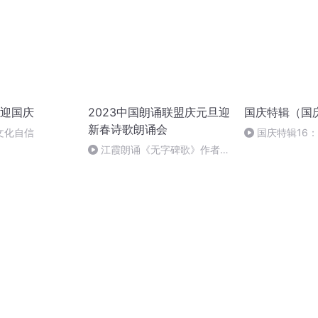
迎国庆
2023中国朗诵联盟庆元旦迎
国庆特辑（国
新春诗歌朗诵会
文化自信
国庆特辑16
胡 东方红+一般
江霞朗诵《无字碑歌》作者：
静水流深