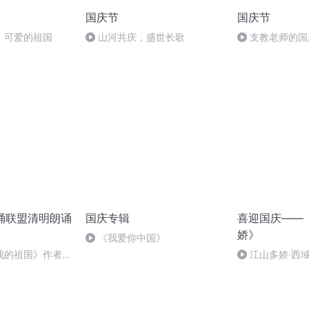
国庆节
国庆节
，可爱的祖国
山河共庆，盛世长歌
支教老师的国
朗诵联盟清明朗诵
国庆专辑
喜迎国庆——
娇》
《我爱你中国》
我的祖国》作者：
江山多娇·西