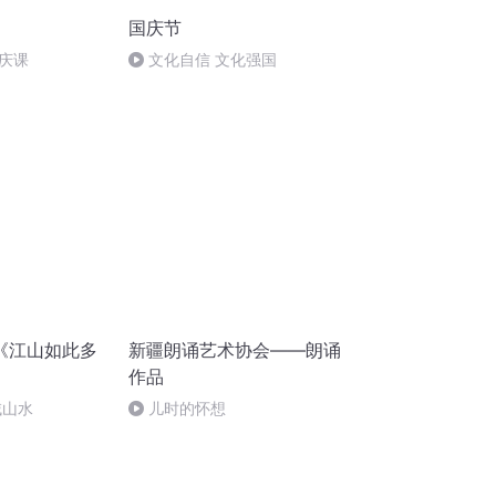
国庆节
庆课
文化自信 文化强国
《江山如此多
新疆朗诵艺术协会——朗诵
作品
域山水
儿时的怀想