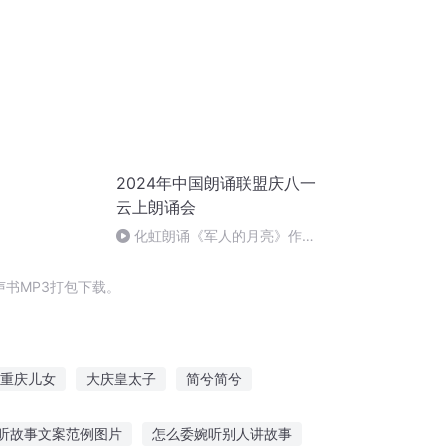
2024年中国朗诵联盟庆八一
云上朗诵会
化虹朗诵《军人的月亮》作
者：强勇
书MP3打包下载。
重庆儿女
大庆皇太子
简兮简兮
帝国
一人有庆
路过的人生元朗
听故事文案范例图片
怎么委婉听别人讲故事