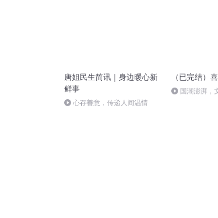
唐姐民生简讯｜身边暖心新
（已完结）喜
鲜事
国潮澎湃，
心存善意，传递人间温情