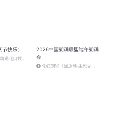
庆节快乐）
2026中国朗诵联盟端午朗诵
会
：魏迅化口技 二
唱法和原生态
化虹朗诵《屈原颂·生死交
响》作者：章晓宇