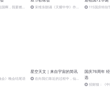
会
双节歌咏会
迎祖国72华诞
祖国啊，我要燃
宋维东朗诵《天耀中华》作
115国庆特别
文福
者：碑林路人
中国梦
星空天文｜来自宇宙的简讯
国庆76周年 
选
晚会》晚会结尾语
在向我们靠近的过程中，仙女
座星系开始“急速老化”
招财猫：《中