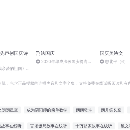
先声创国庆诗
刑法国庆
国庆美诗文
2020年华成法硕国庆提高班
想北平（6）
刑法陈 (26)
我亲爱的祖国》温
专辑，包含正品授权的连播声音和文字全集，支持免费在线试听阅读和有声
之朗朗星空
成为阴阳师的简单教学
朗朗乾坤
朗月笑长空
你了无音讯
恭迎教主大人
庆云传奇
天下迎春
穿越之大庆
侠故事在线听
官场饭局故事在线听
十万起家故事在线听
散文