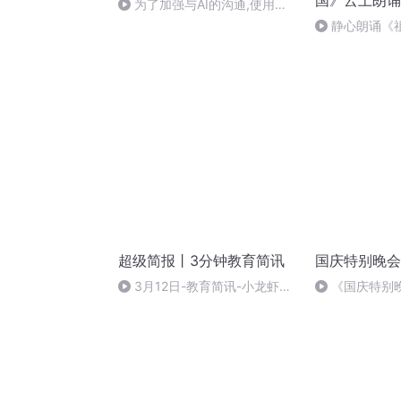
国》云上朗诵
为了加强与AI的沟通,使用特
定提示的作用
静心朗诵《
烧》作者：叶
超级简报丨3分钟教育简讯
国庆特别晚会
3月12日-教育简讯-小龙虾学
《国庆特别
院准毕业生月薪超万等10条一句
话简讯