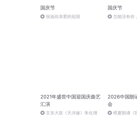
国庆节
国庆节
祝福你亲爱的祖国
怎能没有你
2021年盛世中国迎国庆曲艺
2026中国
汇演
会
京东大鼓《天河缘》朱化增
橙夏朗诵《
海边的风