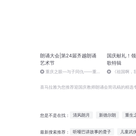
朗诵大会|第24届齐越朗诵
国庆献礼！领
艺术节
歌特辑
重庆之眼—与子同仇——重庆
《祖国啊，
大学
婉
喜马拉雅为您推荐迎国庆教师朗诵会简讯稿的精选
清风朗月
新德尔朗
重生
您是不是在找：
我有特别的朗诵技巧
后来的
听哑巴讲故事的聋子
儿童武
最新搜索推荐：