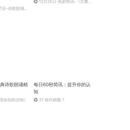
12月25日-热剧简讯-《古董
局中局》公布“五脉版”海报等15
节目-诗歌朗诵-
条一句话简讯
经典诗歌朗诵精
每日60秒简讯：提升你的认
知
国永恒的交响》
31 啥叫精髓？