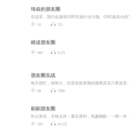
琦叔的朋友圈
在这里，我们会邀请GRE托福行业大咖、GRE超高分的“超级学霸”，以及琦叔现在活跃在各行各业的学生们，分享成长经历，希望能给同学们带来更多学习、就业、生活方面的启发。
10
721
精读朋友圈
466
5.2万
朋友圈实战
每天很忙，很努力，但是收效甚微的微商其实只要改变一点点就可以做的更好，但是如果永远死守瓶颈一尘不变，很快激情耗尽，无人能救。改变的那一点就是：思路！
58
7398
刷刷朋友圈
热点资讯，辛辣点评；毒舌犀利，风趣幽默；一档一本正经胡说八道的脱口秀节目。
155
24.2万