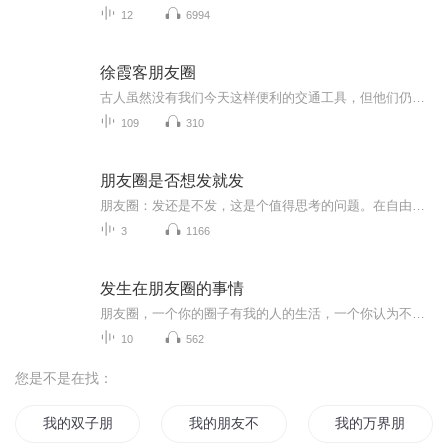
12
6994
徐霞客朋友圈
古人虽然没有我们今天这样便利的交通工具，但他们仍然凭借自己的双脚走过了山山水水，留下了动人的诗篇、珍贵的记载。本书以《徐霞客游记》为蓝本，选择与文中的地点、心情、感悟相关的通俗易懂的古诗词、趣闻逸事，采用微博体的形式，既有对原文的解读，...
109
310
朋友圈是否想发就发
朋友圈：发还是不发，这是个值得思考的问题。在自由与克制间寻找表达的温度，让它化作传递善意的温暖灯塔。朋友圈就像一面镜子，在自由与边界间找到平衡，真正成为我们记录美好，连接他人的温暖角落。
3
1166
发生在朋友圈的事情
朋友圈，一个你的圈子有我的人的生活，一个你认为不应该出现我的情况的圈子。朋友圈，一直关注着你，却没有见你丝毫的留恋。
10
562
您是不是在找：
我的双子朋友
我的朋友不可能那么少
我的万界朋友圈