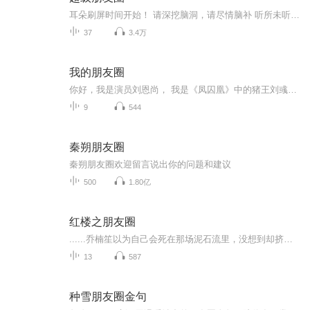
耳朵刷屏时间开始！ 请深挖脑洞，请尽情脑补 听所未听，闻所未闻 惊呆伙伴，笑掉大牙...
37
3.4万
我的朋友圈
你好，我是演员刘恩尚， 我是《凤囚凰》中的猪王刘彧， 我是《楚乔传》里贴心的阿精， 我是《生活启示录》里胡歌的发小， 我是《八九不离十》里李光洁的兄弟， 现在，我是耳机另一头，你的朋友， 临睡前，你是否还躺在床上看着手机，刷着朋友圈呢？ 让我用声音和你分享来自我朋友圈里的故事， 然后，静静的，入眠吧~~~ 让我用声音传递一种温暖的正能量给你， 也许，这一丝温暖未必能打开你的心结， 却能在你的心中种下阳光的种子， 慢慢的，慢慢的， 温暖就在你的心中荡漾开了。
9
544
秦朔朋友圈
秦朔朋友圈欢迎留言说出你的问题和建议
500
1.80亿
红楼之朋友圈
......乔楠笙以为自己会死在那场泥石流里，没想到却挤进了穿越大军，入了红楼。对于穿越，乔楠笙就一个念头活着真好。当然若是还能穿回去，她也不会放弃任何机会哒。带着微信朋友圈穿越的乔楠笙听说只要发够一万条朋友圈，并且每条朋友圈都有一万个点赞，...
13
587
种雪朋友圈金句