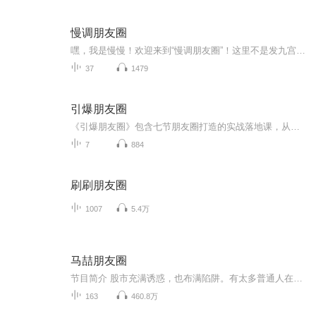
慢调朋友圈
嘿，我是慢慢！欢迎来到“慢调朋友圈”！这里不是发九宫格的地方，而是我和我的朋友们，慢悠悠地聊天唠嗑的“声音版”朋友圈。我们会聊电影、聊艺术、聊生活、聊教育、聊旅行…，也聊那些说不清道不明的小情绪。节奏嘛，就是那种喝了半下午茶的悠闲感。如...
37
1479
引爆朋友圈
《引爆朋友圈》包含七节朋友圈打造的实战落地课，从朋友圈的装修，发朋友的时间，发朋友圈的内容及朋友圈的人设定位，朋友圈互动及如何在朋友成交等，内容经典，实战落地，是名师大咖的精华及李荣老师多年营销经验的总结。希望通过分享这个专辑，让更多人的营销不再难做，也希望大家通过学习这个专辑，让自己真正掌握有关朋友圈的一些知识！为自己打造一个非常棒的朋友圈。
7
884
刷刷朋友圈
1007
5.4万
马喆朋友圈
节目简介 股市充满诱惑，也布满陷阱。有太多普通人在股市输光了积蓄，失去了希望，只留下两鬓白发和呆滞的目光。《马喆朋友圈》是一档持续更新的音频节目，旨在分享马喆先生对股票的理解，帮助更多人不被股市所吞没。股票投资是一项非常专业的工作。投资...
163
460.8万