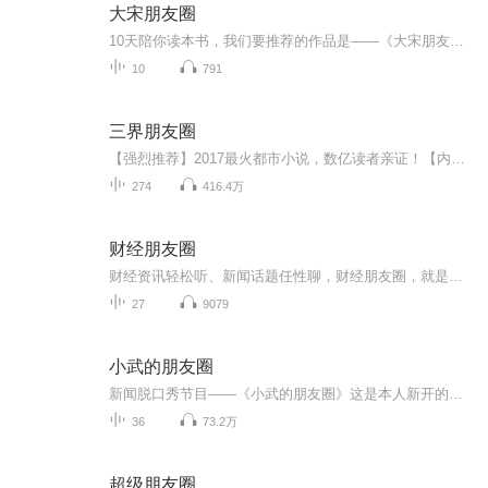
大宋朋友圈
10天陪你读本书，我们要推荐的作品是——《大宋朋友圈》。本书是历史作家李开周关于宋朝文化的新作。作者致力于宋朝文化研究，翻阅宋代笔记和史书，从文献中攫取信息。全书分为宫廷之网、官场之网、科举之网、师友之网、婚嫁之网五个部分，以人物为导引，...
10
791
三界朋友圈
【强烈推荐】2017最火都市小说，数亿读者亲证！【内容简介】古有地藏王地狱不空誓不成佛，今日且看我混迹阴阳两界，一路通吃做个逍遥人间小散仙！等等，先天基础薄弱怎么办？不怕！渡恶灵修百万功德筑仙骨；再等等！修真无敌太无聊怎么办？这简单！携二三...
274
416.4万
财经朋友圈
财经资讯轻松听、新闻话题任性聊，财经朋友圈，就是你的朋友圈
27
9079
小武的朋友圈
新闻脱口秀节目——《小武的朋友圈》这是本人新开的一张专辑，用朋友圈的形式、脱口秀的方式，为大家刷新整理时事热点。节目每周二、周四定期更新，其余时间不间断更新，喜欢的朋友也可以订阅起来。另外不要相信照片上的我，那都是经过PS的，其实本人更帅...
36
73.2万
超级朋友圈