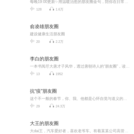
每晚19:00更新✨用温暖治愈的朋友圈金句，陪你在日常里找到力量。想听更多治愈音频，点我头像关注主页，一起慢慢变好。
128
1.6万
俞凌雄朋友圈
建设健康生活朋友圈
20
2.2万
李白的朋友圈
一本书阅尽大唐才子风华，透过唐朝诗人的“朋友圈”，读懂“人设”之外的他们。他们也曾是迷茫焦虑的年轻人。他们已经历的，我们正在经历。我们爱李白，到底在爱着什么？李白，是一种活法。这是一本李白的交游考，也是一本诗传。
13
1952
抗“疫”朋友圈
这个不一般的春节，你、我、他都是心怀自觉与道义的勇士。我们想要你的故事，那些被“治愈”、被帮助、被安慰、在“特殊时期”的点滴故事。让我们彼此鼓励、彼此温暖，共渡难关！
29
24.3万
大王的朋友圈
大dai王，汽车爱好者，喜欢老爷车。有着某某公司高管的职场标签。加班时间、开会时间、堵车时间均可上榜。从事过广告创意、品牌公关、社会化营销、大数据分析等. 除此之外，贪吃好色，内向保守，胆小好面子，也都是他的生活写照。