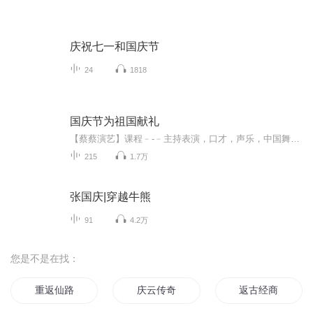
庆祝七一和国庆节
24
1818
国庆节为祖国献礼
【蔡蔡演艺】课程﹣-﹣主持表演，口才，声乐，中国舞，民族舞。独特的小舞台，专业的录音棚，每一位同学都能成为优秀的小明星。独特的教学模式，轻松上课，快乐学习！知名主持人，舞蹈家，高级教师任职授课！江南总校：河沟街42号三楼 18545856430江北分校...
215
1.7万
张国庆|穿越牛熊
91
4.2万
您是不是在找：
重返仙路
庆云传奇
返古经商