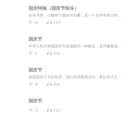
国庆特辑（国庆节快乐）
在评书界，小魏有个朋友叫刘鹏，是一个为评书努力的小伙子。在2021年国庆期间，他想弄个特辑，便烦劳我给他录个爱国题材的评书小段儿。这种事情，不是特殊情况，小魏一般不会拒绝，也就给其录了一个《鲁迅踢鬼》，等他传完，我再传到我的专辑里。另外，小...
14
1.6万
国庆节
中华人民共和国国庆节是国家的一种象征，是伴随着国家的出现而出现的。让我们用诗歌朗诵歌颂祖国的繁荣富强，国泰民安。
8
1726
国庆节
喜迎国庆十月欢歌里，我们共庆辉煌过往，更以赤子之心，向未来书写滚烫的誓言——这盛世，值得我们以热爱相拥。
20
4542
国庆节
11
2.1万