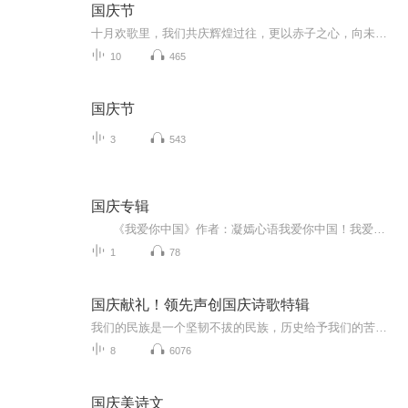
国庆节
十月欢歌里，我们共庆辉煌过往，更以赤子之心，向未来书写滚烫的誓言——这盛世，值得我们以热爱相拥。
10
465
国庆节
3
543
国庆专辑
《我爱你中国》作者：凝嫣心语我爱你中国！我爱你春天蓬勃的秧苗；我爱你秋日金黄的硕果。我爱你中国！我爱你青松气质，我爱你红梅品格！我爱你家乡的甜蔗好像乳汁滋润着我的心窝。我爱你中国，我要把最美的歌儿献给你，我的母亲我的祖国。我爱你中国，我爱...
1
78
国庆献礼！领先声创国庆诗歌特辑
我们的民族是一个坚韧不拔的民族，历史给予我们的苦难都变成了闪着金光的勋章！我们的国家是一个龙腾虎跃的国家，那条巨龙正以不可阻挡之势崛起于神奇的东方！------------------------------------------------值此祖国70周年华诞之际，领先声创以诗歌向祖国献礼！用我们的声音、用我们的热血、用我们的灵魂诵读经典爱国篇章，歌颂我们的祖国！永远繁荣富强！
8
6076
国庆美诗文