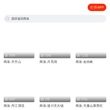
打开APP
国庆返回商洛
5341
5245
7.2万
商洛-天竺山
商洛-月亮洞
商洛-金丝峡
8597
2万
3716
商洛-丹江漂流
商洛-漫川关古镇
商洛-天蓬山寨景区