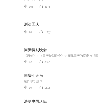
108
4173
刑法国庆
26
1.7万
国庆特别晚会
《原创》：《国庆特别晚会》为展现国庆的喜庆与祖国的深情我将以具体的场景切入从清晨升旗的庄严到街头巷尾的欢庆到历史与当下的交融，用优美的笔触传递对祖国的热爱与自豪！用诗歌和情感美文形式，歌颂祖国的繁荣富强，祝人民幸福安康！
12
2.9万
国庆七天乐
魔性早功练习
10
1518
法制史国庆班