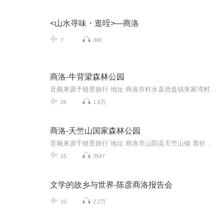
<山水寻味・逛咥>—商洛
7
300
商洛-牛背梁森林公园
音频来源于链景旅行 地址 商洛市柞水县营盘镇朱家湾村牛背梁国家森林公园 票价描述 ①门票包含：陕西牛背梁森林公园参观游览票； ②自费项目详见景区公告。 开放时间 08:00~18:00 乘车信息 1、乘车路线：在西安城南客运站乘坐柞水方向的班车，早班车为早6...
26
1.6万
商洛-天竺山国家森林公园
音频来源于链景旅行 地址 商洛市山阳县天竺山镇 票价描述 成人票：旺季80元，淡季60元（每年的11月-次年2月底），有效期两天。身高1.2米以下的儿童、6岁以下儿童或70岁及以上的老人免票；6 -18岁或65-70岁老人和学生半票。 开放时间 8:00-18:00（淡季期间...
15
3547
文学的故乡与世界-陈彦商洛报告会
10
2.2万