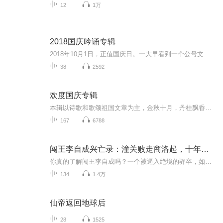
12
1万
2018国庆吟诵专辑
2018年10月1日，正值国庆日。一大早看到一个公号文章，正是文天祥的《己卯十月一日至燕越五日罹狴犴有感而赋》。当然，彼十一非当今的十一。不过数字的巧合还是让人感触，今天拿来读一读，体味一番历史英杰的民族情怀，恰也当时。 根据诗题来看，这组诗是写于十月一日至十月五日之间，是文天祥被俘之后所作，这些诗作不仅有凛凛正气，更也能看的到他百端交集的复杂情感。另一首于右任先生的《望大陆》，微信公号有称《望乡》，一句“山之上国之殇”荡气回肠，一并兴起拿来读了一读。仓促间多有瑕疵...
38
2592
欢度国庆专辑
本辑以诗歌和歌颂祖国文章为主，金秋十月，丹桂飘香，在这个充满丰收喜悦的季节里，我们满怀激动和自豪，迎来了中华人民共和国76周年华诞。这不仅是一个庄重的纪念日，更是全体中华儿女共同欢庆的盛大的节日，承载着深厚的民族情感和历史意义.
167
6788
闯王李自成兴亡录：潼关败走商洛起，十年浴血破洛阳
你真的了解闯王李自成吗？一个被逼入绝境的驿卒，如何在十年间颠覆大明王朝？ 为何李自成能在潼关惨败后死里逃生，最终攻破洛阳震动天下？风雨飘摇的明末乱世，原潼关之战中，李自成如何在明军十余万大军的重重围剿下，仅带十八名亲信拼死突围；商洛起兵时...
134
1.4万
仙帝返回地球后
28
1525