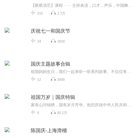
【蔡蔡演艺】课程﹣-﹣主持表演，口才，声乐，中国舞，民族舞。独特的小舞台，专业的录音棚，每一位同学都能成为优秀的小明星。独特的教学模式，轻松上课，快乐学习！知名主持人，舞蹈家，高级教师任职授课！江南总校：河沟街42号三楼 18545856430江北分校...
215
1.7万
庆祝七一和国庆节
24
1818
国庆主题故事合辑
祖国妈妈生日，我们一起来听一听系列故事。不仅仅有《我的祖国》，还有红军故事，也有关于战争的故事，让大家体会到和平年代的不易。
12
2600
祖国万岁｜国庆特辑
家有山河锦绣，国有岁月芳华。热烈庆祝中华人民共和国成立73周年！
6
82.1万
陈国庆-上海滑稽