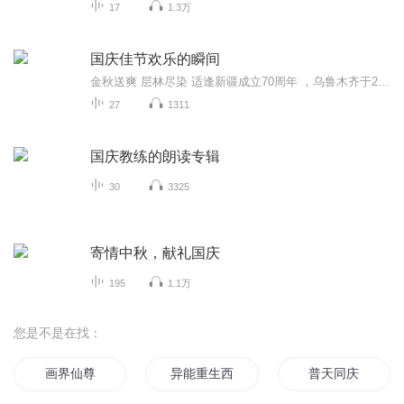
17
1.3万
国庆佳节欢乐的瞬间
金秋送爽 层林尽染 适逢新疆成立70周年 ，乌鲁木齐于2025年9月23日迎来党中央和习大大带领的慰问团。新疆各族群众欢欣鼓舞，热烈欢迎。
27
1311
国庆教练的朗读专辑
30
3325
寄情中秋，献礼国庆
195
1.1万
您是不是在找：
画界仙尊
异能重生西门庆
普天同庆