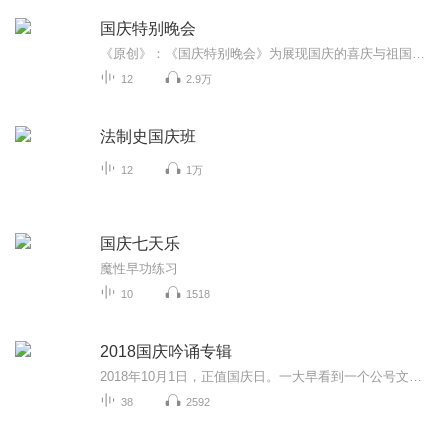
国庆特别晚会
《原创》：《国庆特别晚会》为展现国庆的喜庆与祖国的深情我将以具体的场景切入从清晨升旗的庄严到街头巷尾的欢庆到历史与当下的交融，用优美的笔触传递对祖国的热爱与自豪！用诗歌和情感美文形式，歌颂祖国的繁荣富强，祝人民幸福安康！
12
2.9万
法制史国庆班
12
1万
国庆七天乐
魔性早功练习
10
1518
2018国庆吟诵专辑
2018年10月1日，正值国庆日。一大早看到一个公号文章，正是文天祥的《己卯十月一日至燕越五日罹狴犴有感而赋》。当然，彼十一非当今的十一。不过数字的巧合还是让人感触，今天拿来读一读，体味一番历史英杰的民族情怀，恰也当时。 根据诗题来看，这组诗是写于十月一日至十月五日之间，是文天祥被俘之后所作，这些诗作不仅有凛凛正气，更也能看的到他百端交集的复杂情感。另一首于右任先生的《望大陆》，微信公号有称《望乡》，一句“山之上国之殇”荡气回肠，一并兴起拿来读了一读。仓促间多有瑕疵...
38
2592