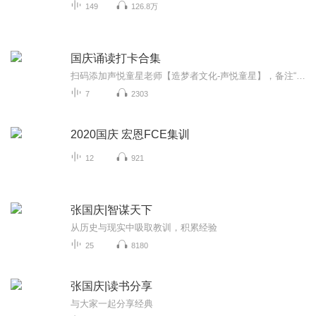
149
126.8万
国庆诵读打卡合集
扫码添加声悦童星老师【造梦者文化-声悦童星】，备注“诵读打卡”报名，已添加好友的，直接发送“诵读打卡”报名，报名成功后进入社群。
7
2303
2020国庆 宏恩FCE集训
12
921
张国庆|智谋天下
从历史与现实中吸取教训，积累经验
25
8180
张国庆|读书分享
与大家一起分享经典