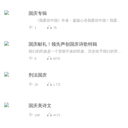
国庆专辑
《我爱你中国》作者：凝嫣心语我爱你中国！我爱你春天蓬勃的秧苗；我爱你秋日金黄的硕果。我爱你中国！我爱你青松气质，我爱你红梅品格！我爱你家乡的甜蔗好像乳汁滋润着我的心窝。我爱你中国，我要把最美的歌儿献给你，我的母亲我的祖国。我爱你中国，我爱...
1
78
国庆献礼！领先声创国庆诗歌特辑
我们的民族是一个坚韧不拔的民族，历史给予我们的苦难都变成了闪着金光的勋章！我们的国家是一个龙腾虎跃的国家，那条巨龙正以不可阻挡之势崛起于神奇的东方！------------------------------------------------值此祖国70周年华诞之际，领先声创以诗歌向祖国献礼！用我们的声音、用我们的热血、用我们的灵魂诵读经典爱国篇章，歌颂我们的祖国！永远繁荣富强！
8
6076
刑法国庆
26
1.7万
国庆美诗文
108
4173