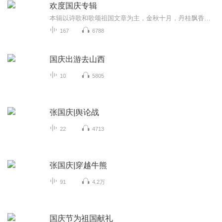
欢度国庆专辑
本辑以诗歌和歌颂祖国文章为主，金秋十月，丹桂飘香，在这个充满丰收喜悦的季节里，我们满怀激动和自豪，迎来了中华人民共和国76周年华诞。这不仅是一个庄重的纪念日，更是全体中华儿女共同欢庆的盛大的节日，承载着深厚的民族情感和历史意义.
167
6788
国庆出游去山西
10
5805
张国庆|舆论战
22
4713
张国庆|穿越牛熊
91
4.2万
国庆节为祖国献礼