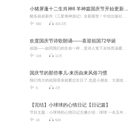
小猪屏蓬十二生肖神8 羊神篇国庆节开始更新啦！
晓东叔叔新作《三星堆神游记》全新面世！中信出版社出版！京东当当淘宝均有售！点蓝色字收听——《小猪屏蓬爆笑日记2024》《小猪屏蓬爆笑日记2》《小猪屏蓬爆笑日记1》让你笑得喘不上气！《我进故宫当富翁——小猪屏蓬故宫财商笔记》教你成为大富翁！《小...
550
315.3万
欢度国庆节诗歌朗诵——喜迎祖国72华诞
祖国——如同我们的生命一样，是诗人笔下永恒而温暖的主题。在祖国72周年华诞来临之际，特创建这个诗歌朗诵专辑，诵读经典爱国篇章，和大家一起歌颂祖国，向国庆的献礼！祝愿伟大的祖国繁荣富强，祝愿大家国庆节快乐，度过平安快乐的黄金周假期！
116
11万
国庆节的那些事儿-来历由来风俗习惯
我们伟大的祖国母亲就要过生日了,也是小朋友、大朋友们最喜欢的“国庆小长假”或说“黄金周”还有说”国庆7天乐”的，说法真是不一而足。那么“国庆节”是怎么来的？自古以来国庆节怎么庆贺？新中国国庆节的来历，以及新中国国庆节的庆贺方式又有哪些呢？ ...
6
2万
【完结】小球球的心情日记【日记篇】
节目主题：小球球的心情日记主播介绍：球球:一名五年级小学生，主播已达六级！网上已露脸~更新频率：每周二，周四，周五和周日更新适合人群：3-14 14岁以上人群也比较适合
14
524