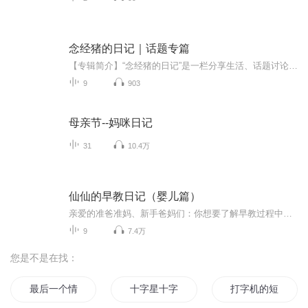
念经猪的日记｜话题专篇
【专辑简介】“念经猪的日记”是一栏分享生活、话题讨论的节目，内容有虚构有真实，在这栏节目中，每期都会设有一个话题供大家讨论，主角也会在日记中分享自己的观点和干货～其中，会有两个主要人物陪伴着大家，让我们来认识一下吧！【人物介绍】朱经：一...
9
903
母亲节--妈咪日记
31
10.4万
仙仙的早教日记（婴儿篇）
亲爱的准爸准妈、新手爸妈们：你想要了解早教过程中的焦点都有哪些吗？你希望了解宝宝的那些内心戏并与ta 和谐相处吗？你希望把自己打造成知识型父母以便能给宝宝更好的早教吗？那么，热烈欢迎您收听我的早教日记，定不负你的来意。
9
7.4万
您是不是在找：
最后一个情人节
十字星十字路
打字机的短篇