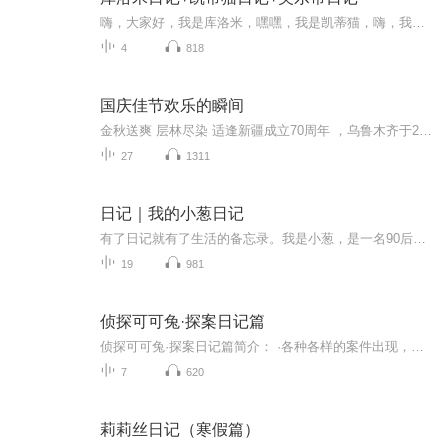
嗨，大家好，我是库洛米，嘿嘿，我是凯蒂猫，嗨，我是美乐蒂，我们又见面啦～
4
818
国庆佳节欢乐的瞬间
金秋送爽 层林尽染 适逢新疆成立70周年 ，乌鲁木齐于2025年9月23日迎来党中央和习大大带领的慰问团。新疆各族群众欢欣鼓舞，热烈欢迎。
27
1311
日记｜我的小葱日记
有了日记就有了生活的备忘录。我是小葱，是一名90后宝妈，也是万千世界中普普通通的一名上班族，年初的时候给自己买了一本日记本，想要记录自己一年中的喜怒哀乐，却总因为这样的那样的原因而搁浅，或许，我可以通过另一种方式来记录……
19
981
侦探可可兔·探案日记篇
侦探可可兔·探案日记篇简介： ·各种各样的案件出现，可可兔能否成功破解？·人物简介可可兔-爱好看书的侦探慧慧狼-身手敏捷的警察
7
620
莉莉丝日记（寒假篇）