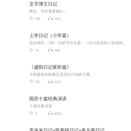
文字博主日记
教你，写作养家糊口！
101
2811
上学日记（小学篇）
适合谁听：7岁～10岁节目主题：一位叫洛洛的人跟他的好朋友们一起勇闯天下快快乐乐的他是一名魔法，小学生，每天都是开开心心的，上学开开心心的，回家的好朋友有叫美乐、龟龟、丁丁，好多人啊！更新频率：大概一周会更几集吧，有可能会等一等哦。
15
489
《盛阳日记夜听篇》
今夜吸取的能量正是明日行动的力量
297
20万
国庆十篇经典演讲
十篇经典演讲
8
8361
库洛米日记+凯蒂猫日记+美乐蒂日记