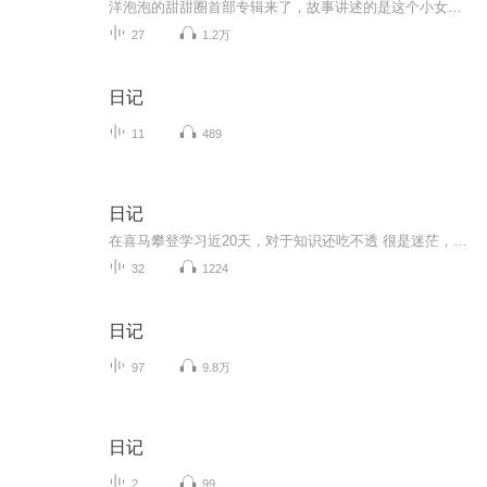
洋泡泡的甜甜圈首部专辑来了，故事讲述的是这个小女孩叫莉莉丝，她在魔法学校里读书，她的好朋友叫艾茉莎，她们俩在寒假期间，领取了一个魔法部的任务，执行任务的过程很刺激，想知道更多的话可以听听看哦！
27
1.2万
日记
11
489
日记
在喜马攀登学习近20天，对于知识还吃不透 很是迷茫，不比以前画画，该用什么笔了就顺手拿起来作画，这配音不熟练，效果很差，拿不出手！以前用笔记记一些三三两两的往事，现在，我要学会用声音去记录！希望自己能一天天有进步！多多鞭策我吧！不然我会偷懒...
32
1224
日记
97
9.8万
日记
2
99