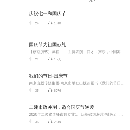
乐）
庆祝七一和国庆节
24
1818
国庆节为祖国献礼
【蔡蔡演艺】课程﹣-﹣主持表演，口才，声乐，中国舞，民族舞。独特的小舞台，专业的录音棚，每一位同学都能成为优秀的小明星。独特的教学模式，轻松上课，快乐学习！知名主持人，舞蹈家，高级教师任职授课！江南总校：河沟街42号三楼 18545856430江北分校...
215
1.7万
我们的节日-国庆节
南京出版传媒集团·南京出版社出版的图书《我们的节日》通过对中国节日文化和节日意义进行深度的挖掘，面向青少年群体构建独具特色的栏目内容，以此丰富春节、元宵节、清明节、端午节、七夕节、中秋节、重阳节等传统节日；六一节、教师节、国庆节等新兴节日的文化内涵和表现形式。促进青少年形成新的节日习俗，提升节日仪式感、认同感。音频作品由金陵朗读者联盟志愿者朗诵，南京音像出版社、金陵图书馆联合制作。
35
8076
二建市政冲刺，适合国庆节逆袭
2020年二级建造师市政专业1、从基础到密训冲刺V2、从精华课程到超压密押V3、0基础同步更新v4、持续更新到2020年考试V5、只要你跟着学让你一次稳拿证V6、渠道超压压题，超压三页纸等独家绝密压题!
36
2619