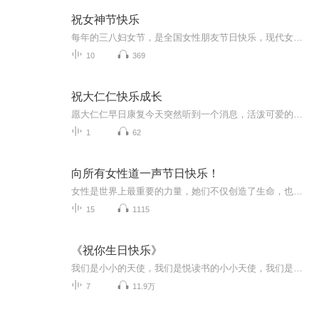
祝女神节快乐
每年的三八妇女节，是全国女性朋友节日快乐，现代女性为国家，家庭做出了重大贡献，在这里朗诵几篇短诗歌，歌颂祖国的女神们，祝你们节日快乐！，天天开心快乐，青春永驻。
10
369
祝大仁仁快乐成长
愿大仁仁早日康复今天突然听到一个消息，活泼可爱的大仁仁生病了，让我感到很震惊。人生不易，让我们珍惜时光，好好的生活，好好的爱大仁仁出生于2013年3月23日，大仁仁两个月时，一场突如其来的高烧， 在当地住院辗转半个月，医生怀疑是再生障碍性贫血，...
1
62
向所有女性道一声节日快乐！
女性是世界上最重要的力量，她们不仅创造了生命，也塑造了社会。她们是生命最温馨的滋养。我用声音传递我对女性的节日祝福，我希望更多的男性能听一下我的声音，因为我和你们一样，是母亲的儿子，妻子的丈夫，女儿的父亲。
15
1115
《祝你生日快乐》
我们是小小的天使，我们是悦读书的小小天使，我们是快乐的悦读书小天使。希望大家喜欢收听，见证我们的成长，与我们一起阅读。
7
11.9万