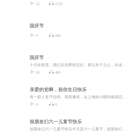
11
2.1万
国庆节
3
543
国庆节
十月欢歌里，我们共庆辉煌过往，更以赤子之心，向未来书写滚烫的誓言——这盛世，值得我们以热爱相拥。
10
465
亲爱的党啊，祝你生日快乐
有一群人坚守信仰、风雨兼程，从上海的小楼到南湖启航，从南昌的枪声到巍巍井冈，他们用血肉捍卫了祖国的大好河山，领导我们建设家乡。如今，繁荣盛世如期，是他们为我们谱写下的一篇篇乐章。 《亲爱的党啊，祝你生日快乐》，在腾格尔饱含深情的歌声中，有每一位中华儿女对祖国母亲的深切祝福与无尽感慨，我们的党啊，历经100年风雨砥砺前行，在这个特殊的日子里，祝您生日快乐！
0
0
祝朋友们六一儿童节快乐
祝朋友们六一儿童节快乐今天是六一儿童节，祝朋友们六一儿童节快乐。先让我们回顾一下六一儿童节的历史吧。六一儿童节的来历是战争后用来纪念曾经以及警示后世的节日，儿童节的全称是国际儿童节，它是一个国际性的节日，日期是每年的六月一日，其背景就是...