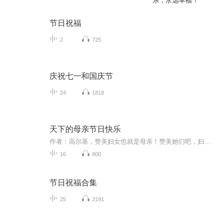
乐，永远幸福！
节日祝福
2
725
庆祝七一和国庆节
24
1818
天下的母亲节日快乐
作者：高尔基，赞美妇女也就是母亲！赞美她们吧，妇女＿也就是母亲，整个世界都是她们用乳汁养育起来的。没有阳光，花不能茂盛；没有母亲，既没有英雄，也没有诗人！母亲是山麓，是源泉，我们儿女则是从山麓的怀中流滴出的大江长河。母亲是深海，我们儿女...
16
800
节日祝福合集
25
2191