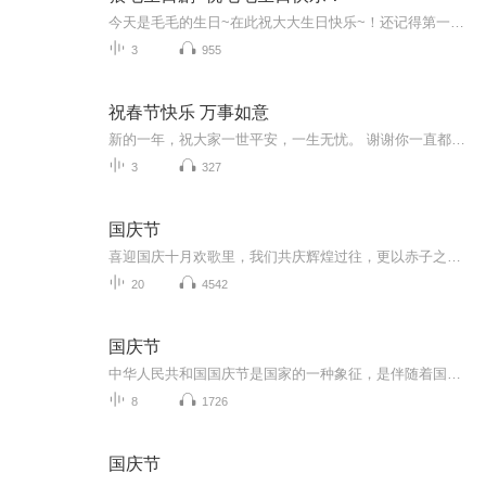
今天是毛毛的生日~在此祝大大生日快乐~！还记得第一次听你的声音，就爱上了，从此你的本命地位不可动摇，真的很喜欢你，一直为没能更早地遇见你遗憾着，但是，又为能遇见你而庆幸！会一直默默地支持你哦~一直爱你，祝你幸福！
3
955
祝春节快乐 万事如意
新的一年，祝大家一世平安，一生无忧。 谢谢你一直都在时光如梭，眨眼间又是一年，回想这一年收获了很多感动。随着岁月的沉淀，越发懂得，所谓幸福，不是你想要什么，而是得到了什么。匆匆岁月里，感谢朋友们的帮助和关怀。致亲爱的朋友： 古人云，“君子...
3
327
国庆节
喜迎国庆十月欢歌里，我们共庆辉煌过往，更以赤子之心，向未来书写滚烫的誓言——这盛世，值得我们以热爱相拥。
20
4542
国庆节
中华人民共和国国庆节是国家的一种象征，是伴随着国家的出现而出现的。让我们用诗歌朗诵歌颂祖国的繁荣富强，国泰民安。
8
1726
国庆节