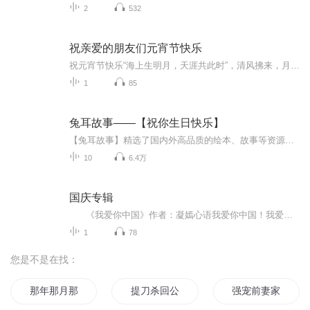
2
532
祝亲爱的朋友们元宵节快乐
祝元宵节快乐“海上生明月，天涯共此时”，清风拂来，月色撩人，又到一年一度元宵佳节。猜灯谜，吃元宵，赏烟火，望明月，每个大街小巷热闹非凡。借此，在这个特殊的节日，把最真挚的祝福送给爱我和我爱的人。这一生，感恩你们的贴心陪伴，相遇便是最美的...
1
85
兔耳故事——【祝你生日快乐】
【兔耳故事】精选了国内外高品质的绘本、故事等资源，种类齐全，并由专业的配音人员做成优质有声读物。兔耳故事app 海量的故事内容中，习惯培养、启蒙认知、情感培养、童话故事 、勇气冒险、让孩子们在各种精美的插画和富有感情的朗读中，潜移默化的影响TA，让Ta在不自觉中认知自我，学习情绪表达与控制、培养好的习惯和独立性格的养成。而且兔耳故事还专门提供了手工课视频、简笔画视频等帮助父母亲和宝宝一起提高动手能力。迷你故事王国，尽在兔耳故事~过生日是每个小朋友最期待的日...
10
6.4万
国庆专辑
《我爱你中国》作者：凝嫣心语我爱你中国！我爱你春天蓬勃的秧苗；我爱你秋日金黄的硕果。我爱你中国！我爱你青松气质，我爱你红梅品格！我爱你家乡的甜蔗好像乳汁滋润着我的心窝。我爱你中国，我要把最美的歌儿献给你，我的母亲我的祖国。我爱你中国，我爱...
1
78
您是不是在找：
那年那月那时节
提刀杀回公元前
强宠前妻家有军少