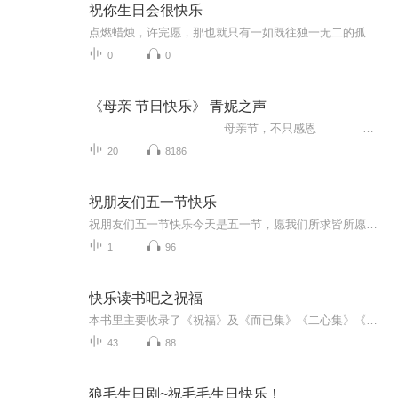
祝你生日会很快乐
点燃蜡烛，许完愿，那也就只有一如既往独一无二的孤独能在唱响生日快乐时在手中挥舞。 于是便慢一些点，慎重一些考虑，最好能慢上一整晚，一整天，好不那么像个倒着飞的气球，不太合群。 祝生日快乐。 我说的是我。
0
0
《母亲 节日快乐》 青妮之声
母亲节，不只感恩 母亲节起源于美国。1906年5月9日，美国费城的安娜·贾薇丝的母亲不幸去世，她悲痛万分。在次年母亲逝世周年忌日，安娜小姐组织了追思母亲的活动，并鼓励他...
20
8186
祝朋友们五一节快乐
祝朋友们五一节快乐今天是五一节，愿我们所求皆所愿，前路皆坦途。01五月，往事清零，未来可期 春深四月去，夏来五月新。愿四月所有的遗憾，都是五月惊喜的铺垫。过去的四月里，很多人经历了一些难过的事。也许卯足全力，但仍在事业上受挫。 也许交付全部...
1
96
快乐读书吧之祝福
本书里主要收录了《祝福》及《而已集》《二心集》《南腔北调集》中有特色的文章，并且对这些文章进行分析和品读。写于1924年2月7日，最初发表于1924年3月25日出版的上海《东方杂志》半月刊第二十一卷第6号上，后收入小说集《彷徨》。作品叙写一个离开故乡...
43
88
狼毛生日剧~祝毛毛生日快乐！