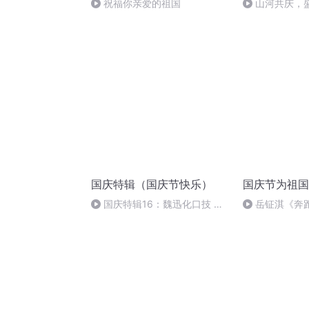
祝福你亲爱的祖国
山河共庆，
国庆特辑（国庆节快乐）
国庆节为祖国
国庆特辑16：魏迅化口技 二
岳钲淇《奔
胡 东方红+一般唱法和原生态