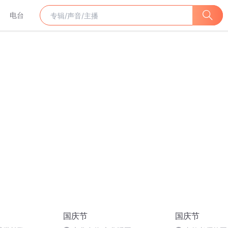
电台
国庆节
国庆节