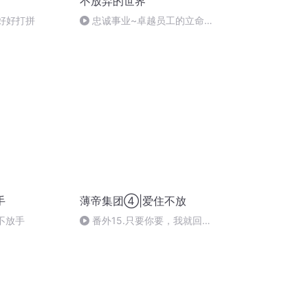
不放弃的世界
欢好好打拼
忠诚事业~卓越员工的立命之
本
手
薄帝集团④|爱住不放
不放手
番外15.只要你要，我就回来
（剧终）