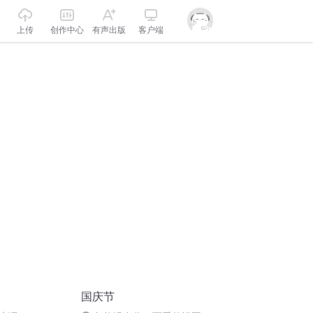
上传
创作中心
有声出版
客户端
国庆节