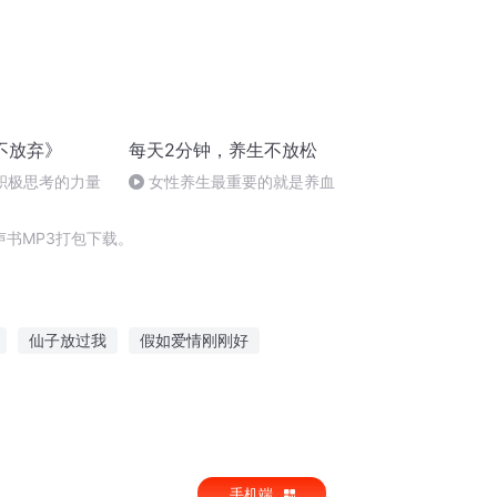
不放弃》
每天2分钟，养生不放松
积极思考的力量
女性养生最重要的就是养血
书MP3打包下载。
仙子放过我
假如爱情刚刚好
放开那个男人
放开那个女神
手机端