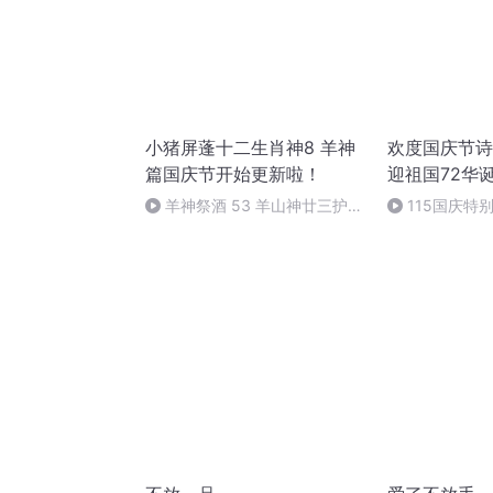
小猪屏蓬十二生肖神8 羊神
欢度国庆节诗
篇国庆节开始更新啦！
迎祖国72华
羊神祭酒 53 羊山神廿三护祭
115国庆特
坛 敬天地白泽做祭酒（4）
中国梦