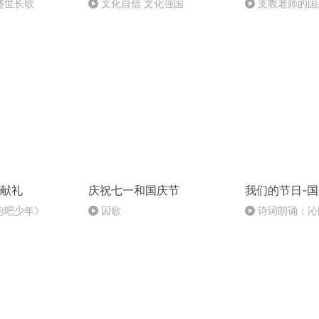
盛世长歌
文化自信 文化强国
支教老师的国
献礼
庆祝七一和国庆节
我们的节日-
跑吧少年》
囚歌
诗词朗诵：沁
读者：张继军