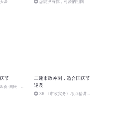
庆课
怎能没有你，可爱的祖国
国庆节
二建市政冲刺，适合国庆节
逆袭
园春·国庆，朗
36.《市政实务》考点精讲第
36节课_2020926212025