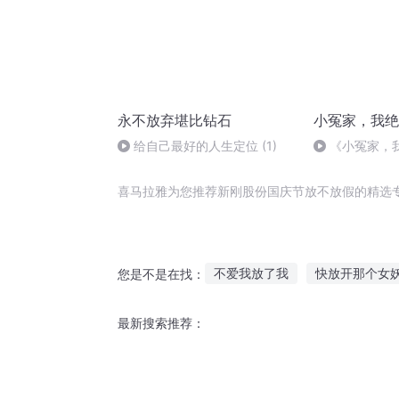
永不放弃堪比钻石
小冤家，我绝
给自己最好的人生定位 (1)
《小冤家，
八十七集
喜马拉雅为您推荐新刚股份国庆节放不放假的精选
不爱我放了我
快放开那个女
您是不是在找：
回复放假
放下那个男神让我
最新搜索推荐：
下放日记
放开那个系统