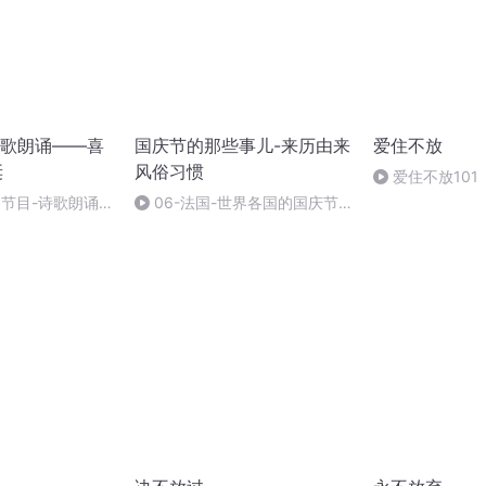
歌朗诵——喜
国庆节的那些事儿-来历由来
爱住不放
诞
风俗习惯
爱住不放101
别节目-诗歌朗诵-
06-法国-世界各国的国庆节-
国庆节的那些事儿