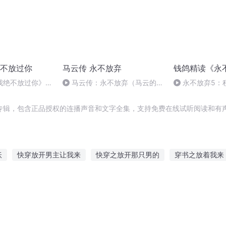
不放过你
马云传 永不放弃
钱鸽精读《永
我绝不放过你》第
马云传：永不放弃（马云的成
永不放弃5：
功历程）05
专辑，包含正品授权的连播声音和文字全集，支持免费在线试听阅读和有声
妖
快穿放开男主让我来
快穿之放开那只男的
穿书之放着我来
来
青春战放
爱就别放手
不会放过你
再也不会放开你的手
在花开的季节绽放
重生花开绽放的季节
穿越在开放世界