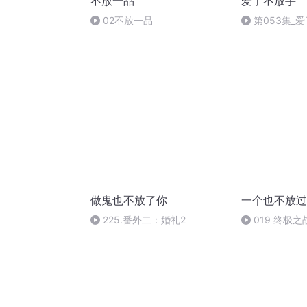
不放一品
爱了不放手
02不放一品
第053集_
做鬼也不放了你
一个也不放过
225.番外二：婚礼2
019 终极之