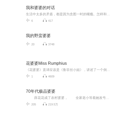
我和婆婆的对话
生活中太多的矛盾，都是因为贪图一时的嘴瘾。怎样和婆婆好好说话？这要求我们情商智商双商在线，且能真正站在对方角度思考问题。婆婆是老公的亲妈，孩子的亲奶。和平共处，互利共赢，有何不好？当然了，不是每对婆媳都非要搞好关系，毕竟有些婆媳组合确实...
6
417
我的野蛮婆婆
20
3748
花婆婆Miss Rumphius
《花婆婆》直译应该是《鲁菲丝小姐》，讲述了一个倒叙的故事——当鲁菲丝小姐成了一位风烛残年的老婆婆时，她告诉年轻的叙述者，许多年以前，当她还是一个名叫艾莉丝的小女孩的时候，她曾经答应过爷爷三件事：*件事是去很远的地方旅行，第二件事是住在海边，第三件事是做一件让世界变得更美丽的事。前两件事不难，难的是第三件事。直到有一年的春天，她喜出望外地发现山坡上开满了一大片蓝色、紫色和粉红色的鲁冰花时，她知道什么是她要做的第三件事了。整个夏天，她的口袋里都装满了花种子，她把它们撒在了乡间的小路边、教堂后面……
1
4609
70年代极品婆婆
薛花花成了农村婆婆， 全家老小等着她发号施令，挣工分，养鸡养猪，发家致富…… 等等，77年就要恢复高考了， 如论如何要把自己儿子孙子培养出来，考清华，考北大， 做社会有用的人才。。。。。。。
205
219.5万