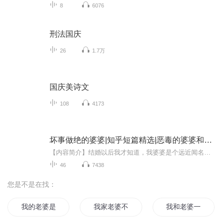
8
6076
刑法国庆
26
1.7万
国庆美诗文
108
4173
坏事做绝的婆婆|知乎短篇精选|恶毒的婆婆和没用的他
【内容简介】结婚以后我才知道，我婆婆是个远近闻名的泼妇。她不仅打骂儿媳妇，还动辄就给我甩脸色看，更甚至有时候还把自己的儿子赶出家门。【作者简介】五五六六，短篇故事作者，代表作《坏事做绝的婆婆》【主播简介】枫先生、迷城
46
7438
您是不是在找：
我的老婆是女武神
我家老婆不是人
我和老婆一起重生