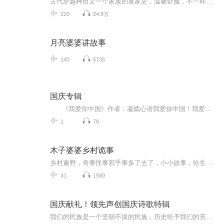
古代穿越种田文一个家族的发家史，温馨舒服，不一样的穿越体验
220
24.8万
月亮婆婆讲故事
140
5735
国庆专辑
《我爱你中国》作者：凝嫣心语我爱你中国！我爱你春天蓬勃的秧苗；我爱你秋日金黄的硕果。我爱你中国！我爱你青松气质，我爱你红梅品格！我爱你家乡的甜蔗好像乳汁滋润着我的心窝。我爱你中国，我要把最美的歌儿献给你，我的母亲我的祖国。我爱你中国，我爱...
1
78
木子婆婆乡村诡事
乡村遍野，奇事怪事邪乎事多了去了，小小故事，给生活增加一乐！
41
1580
国庆献礼！领先声创国庆诗歌特辑
我们的民族是一个坚韧不拔的民族，历史给予我们的苦难都变成了闪着金光的勋章！我们的国家是一个龙腾虎跃的国家，那条巨龙正以不可阻挡之势崛起于神奇的东方！------------------------------------------------值此祖国70周年华诞之际，领先声创以诗歌向祖国献礼！用我们的声音、用我们的热血、用我们的灵魂诵读经典爱国篇章，歌颂我们的祖国！永远繁荣富强！