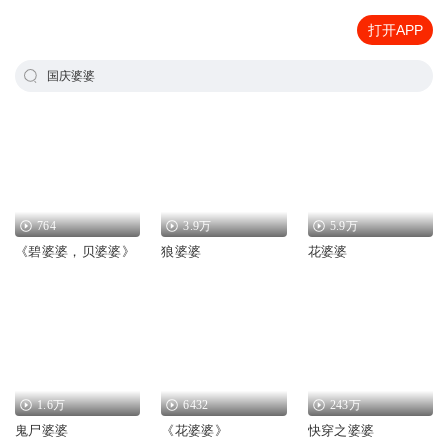
打开APP
国庆婆婆
764
3.9万
5.9万
《碧婆婆，贝婆婆》
狼婆婆
花婆婆
1.6万
6432
243万
鬼尸婆婆
《花婆婆》
快穿之婆婆