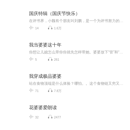
国庆特辑（国庆节快乐）
在评书界，小魏有个朋友叫刘鹏，是一个为评书努力的小伙子。在2021年国庆期间，他想弄个特辑，便烦劳我给他录个爱国题材的评书小段儿。这种事情，不是特殊情况，小魏一般不会拒绝，也就给其录了一个《鲁迅踢鬼》，等他传完，我再传到我的专辑里。另外，小...
14
1.6万
我当婆婆这十年
你想让儿媳怎么带你你就先怎样带她。婆婆放下“管”和“挑”的架子，家才能和和美美
5
261
我穿成极品婆婆
站在食物顶端是什么体验？哪怕。。这个食物链又穷又可怜，哪怕。。成了人人躲避的祸害，哪怕。。有各种措手不及的意外。。。除了变老没什么毛病~~
71
7.8万
花婆婆爱朗读
32
2477