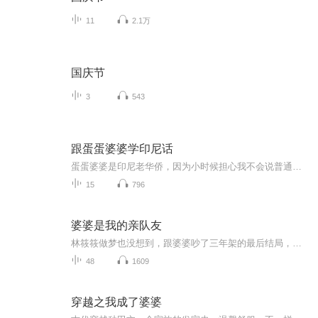
11
2.1万
国庆节
3
543
跟蛋蛋婆婆学印尼话
蛋蛋婆婆是印尼老华侨，因为小时候担心我不会说普通话，所以一直不敢教我学印尼语。2024年，娟娟决定好好跟蛋蛋婆婆学印尼话啦。
15
796
婆婆是我的亲队友
林筱筱做梦也没想到，跟婆婆吵了三年架的最后结局，是老公沈渊把她推倒在茶几角上，一家三口整整齐齐地穿越到了一个架空的古代王朝。更没想到的是，上辈子水火不容的婆媳俩，这辈子居然成了“战略合作伙伴”——婆婆赵桂兰穿成了侯府老夫人，手握大权却面...
48
1609
穿越之我成了婆婆