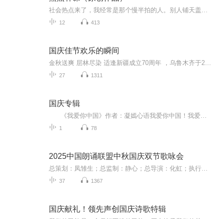
社会热点来了，我经常是那个慢半拍的人。别人铺天盖地的时候，我在旁边看着。等喧嚣过去了——来，补课了。 亲子关系的软肋，手机时代的困局，生存教育的缺失……每一件焦点背后，都有没讲透的那几页。需要说明的是： 这里不凑热闹，只补功课。每一期内容...
12
413
国庆佳节欢乐的瞬间
金秋送爽 层林尽染 适逢新疆成立70周年 ，乌鲁木齐于2025年9月23日迎来党中央和习大大带领的慰问团。新疆各族群众欢欣鼓舞，热烈欢迎。
27
1311
国庆专辑
《我爱你中国》作者：凝嫣心语我爱你中国！我爱你春天蓬勃的秧苗；我爱你秋日金黄的硕果。我爱你中国！我爱你青松气质，我爱你红梅品格！我爱你家乡的甜蔗好像乳汁滋润着我的心窝。我爱你中国，我要把最美的歌儿献给你，我的母亲我的祖国。我爱你中国，我爱...
1
78
2025中国朗诵联盟中秋国庆双节歌咏会
总策划：凤雏生；总监制：静心；总导演：化虹；执行总监：莺子；执行导演：橙夏；主持人：静心、化虹、橙夏
37
1367
国庆献礼！领先声创国庆诗歌特辑