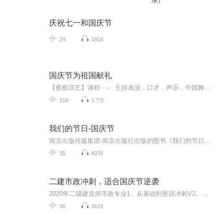
乐）
庆祝七一和国庆节
24
1818
国庆节为祖国献礼
【蔡蔡演艺】课程﹣-﹣主持表演，口才，声乐，中国舞，民族舞。独特的小舞台，专业的录音棚，每一位同学都能成为优秀的小明星。独特的教学模式，轻松上课，快乐学习！知名主持人，舞蹈家，高级教师任职授课！江南总校：河沟街42号三楼 18545856430江北分校...
215
1.7万
我们的节日-国庆节
南京出版传媒集团·南京出版社出版的图书《我们的节日》通过对中国节日文化和节日意义进行深度的挖掘，面向青少年群体构建独具特色的栏目内容，以此丰富春节、元宵节、清明节、端午节、七夕节、中秋节、重阳节等传统节日；六一节、教师节、国庆节等新兴节日的文化内涵和表现形式。促进青少年形成新的节日习俗，提升节日仪式感、认同感。音频作品由金陵朗读者联盟志愿者朗诵，南京音像出版社、金陵图书馆联合制作。
35
8076
二建市政冲刺，适合国庆节逆袭
2020年二级建造师市政专业1、从基础到密训冲刺V2、从精华课程到超压密押V3、0基础同步更新v4、持续更新到2020年考试V5、只要你跟着学让你一次稳拿证V6、渠道超压压题，超压三页纸等独家绝密压题!
36
2619