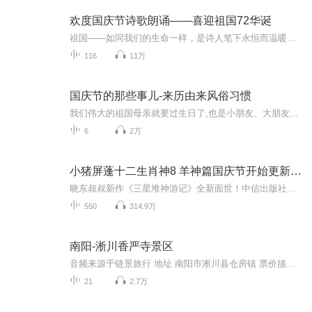
欢度国庆节诗歌朗诵——喜迎祖国72华诞
祖国——如同我们的生命一样，是诗人笔下永恒而温暖的主题。在祖国72周年华诞来临之际，特创建这个诗歌朗诵专辑，诵读经典爱国篇章，和大家一起歌颂祖国，向国庆的献礼！祝愿伟大的祖国繁荣富强，祝愿大家国庆节快乐，度过平安快乐的黄金周假期！
116
11万
国庆节的那些事儿-来历由来风俗习惯
我们伟大的祖国母亲就要过生日了,也是小朋友、大朋友们最喜欢的“国庆小长假”或说“黄金周”还有说”国庆7天乐”的，说法真是不一而足。那么“国庆节”是怎么来的？自古以来国庆节怎么庆贺？新中国国庆节的来历，以及新中国国庆节的庆贺方式又有哪些呢？ ...
6
2万
小猪屏蓬十二生肖神8 羊神篇国庆节开始更新啦！
晓东叔叔新作《三星堆神游记》全新面世！中信出版社出版！京东当当淘宝均有售！点蓝色字收听——《小猪屏蓬爆笑日记2024》《小猪屏蓬爆笑日记2》《小猪屏蓬爆笑日记1》让你笑得喘不上气！《我进故宫当富翁——小猪屏蓬故宫财商笔记》教你成为大富翁！《小...
550
314.9万
南阳-淅川香严寺景区
音频来源于链景旅行 地址 南阳市淅川县仓房镇 票价描述 暂无 开放时间 8:00-18:00 乘车信息 自驾线路：南阳市——中州中路——工业南路——卧龙路——环岛——S231——沪陕高速公路——镇平收费站——G207——环岛——S335——S249——S335——香严寺。
21
2.7万