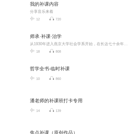
我的补课内容
分享音乐来着
12
720
师承·补课·治学
从1930年进入燕京大学社会学系开始，在长达七十余年的学术生涯中，费孝通在人类学、社会学和民族学领域开疆拓土，成就斐然。他一生的学术历程与民族国家的命运、与时代的起伏变换密切相关。本书汇编了晚年费孝通对自己一生从学历程的回顾与反思的文章，其...
18
808
哲学全书-临时补课
10
860
潘老师的补课班打卡专用
14
139
焦点补课（原创作品）