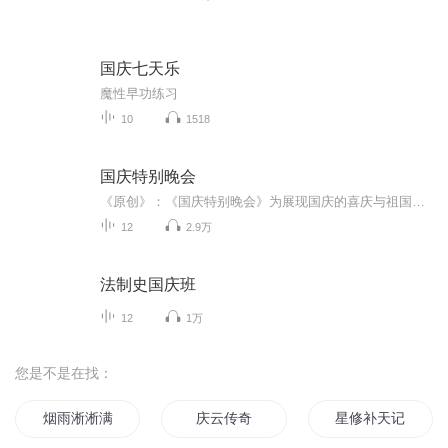
国庆七天乐
魔性早功练习
10
1518
国庆特别晚会
《原创》：《国庆特别晚会》为展现国庆的喜庆与祖国的深情我将以具体的场景切入从清晨升旗的庄严到街头巷尾的欢庆到历史与当下的交融，用优美的笔触传递对祖国的热爱与自豪！用诗歌和情感美文形式，歌颂祖国的繁荣富强，祝人民幸福安康！
12
2.9万
法制史国庆班
12
1万
您是不是在找：
烟雨淅淅满江红
庆云传奇
星修补天记