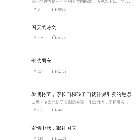
我们的民族是一个坚韧不拔的民族，历史给予我们的苦难都变成了闪着金光的勋章！我们的国家是一个龙腾虎跃的国家，那条巨龙正以不可阻挡之势崛起于神奇的东方！------------------------------------------------值此祖国70周年华诞之际，领先声创以诗歌向祖国献礼！用我们的声音、用我们的热血、用我们的灵魂诵读经典爱国篇章，歌颂我们的祖国！永远繁荣富强！
8
6076
国庆美诗文
108
4173
刑法国庆
26
1.7万
暑期将至，家长们和孩子们就补课引发的焦虑
全网讨论当代孩子暑假被补课、作业填满，家长经济与精神双重焦虑，成年人集体怀念无忧无虑的童年夏日
15
461
寄情中秋，献礼国庆
195
1.1万