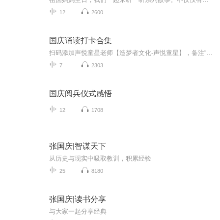
12
2600
国庆诵读打卡合集
扫码添加声悦童星老师【造梦者文化-声悦童星】，备注“诵读打卡”报名，已添加好友的，直接发送“诵读打卡”报名，报名成功后进入社群。
7
2303
国庆阅兵仪式感悟
12
1708
张国庆|智谋天下
从历史与现实中吸取教训，积累经验
25
8180
张国庆|读书分享
与大家一起分享经典