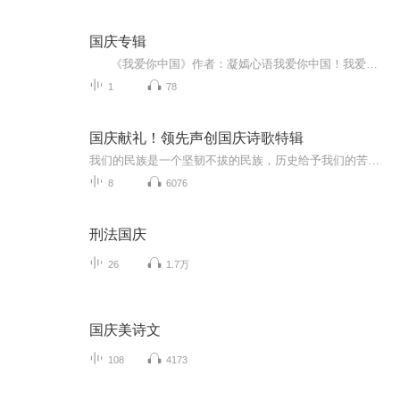
国庆专辑
《我爱你中国》作者：凝嫣心语我爱你中国！我爱你春天蓬勃的秧苗；我爱你秋日金黄的硕果。我爱你中国！我爱你青松气质，我爱你红梅品格！我爱你家乡的甜蔗好像乳汁滋润着我的心窝。我爱你中国，我要把最美的歌儿献给你，我的母亲我的祖国。我爱你中国，我爱...
1
78
国庆献礼！领先声创国庆诗歌特辑
我们的民族是一个坚韧不拔的民族，历史给予我们的苦难都变成了闪着金光的勋章！我们的国家是一个龙腾虎跃的国家，那条巨龙正以不可阻挡之势崛起于神奇的东方！------------------------------------------------值此祖国70周年华诞之际，领先声创以诗歌向祖国献礼！用我们的声音、用我们的热血、用我们的灵魂诵读经典爱国篇章，歌颂我们的祖国！永远繁荣富强！
8
6076
刑法国庆
26
1.7万
国庆美诗文
108
4173