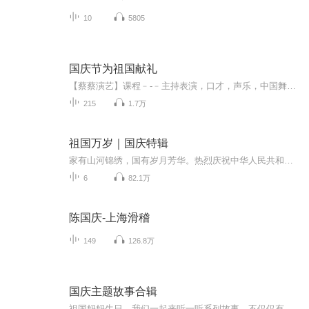
10
5805
国庆节为祖国献礼
【蔡蔡演艺】课程﹣-﹣主持表演，口才，声乐，中国舞，民族舞。独特的小舞台，专业的录音棚，每一位同学都能成为优秀的小明星。独特的教学模式，轻松上课，快乐学习！知名主持人，舞蹈家，高级教师任职授课！江南总校：河沟街42号三楼 18545856430江北分校...
215
1.7万
祖国万岁｜国庆特辑
家有山河锦绣，国有岁月芳华。热烈庆祝中华人民共和国成立73周年！
6
82.1万
陈国庆-上海滑稽
149
126.8万
国庆主题故事合辑
祖国妈妈生日，我们一起来听一听系列故事。不仅仅有《我的祖国》，还有红军故事，也有关于战争的故事，让大家体会到和平年代的不易。