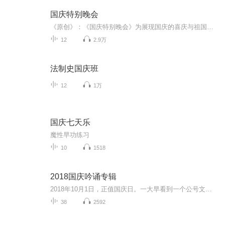
国庆特别晚会
《原创》：《国庆特别晚会》为展现国庆的喜庆与祖国的深情我将以具体的场景切入从清晨升旗的庄严到街头巷尾的欢庆到历史与当下的交融，用优美的笔触传递对祖国的热爱与自豪！用诗歌和情感美文形式，歌颂祖国的繁荣富强，祝人民幸福安康！
12
2.9万
法制史国庆班
12
1万
国庆七天乐
魔性早功练习
10
1518
2018国庆吟诵专辑
2018年10月1日，正值国庆日。一大早看到一个公号文章，正是文天祥的《己卯十月一日至燕越五日罹狴犴有感而赋》。当然，彼十一非当今的十一。不过数字的巧合还是让人感触，今天拿来读一读，体味一番历史英杰的民族情怀，恰也当时。 根据诗题来看，这组诗是写于十月一日至十月五日之间，是文天祥被俘之后所作，这些诗作不仅有凛凛正气，更也能看的到他百端交集的复杂情感。另一首于右任先生的《望大陆》，微信公号有称《望乡》，一句“山之上国之殇”荡气回肠，一并兴起拿来读了一读。仓促间多有瑕疵...
38
2592