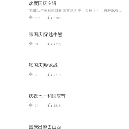
欢度国庆专辑
本辑以诗歌和歌颂祖国文章为主，金秋十月，丹桂飘香，在这个充满丰收喜悦的季节里，我们满怀激动和自豪，迎来了中华人民共和国76周年华诞。这不仅是一个庄重的纪念日，更是全体中华儿女共同欢庆的盛大的节日，承载着深厚的民族情感和历史意义.
167
6788
张国庆|穿越牛熊
91
4.2万
张国庆|舆论战
22
4713
庆祝七一和国庆节
24
1818
国庆出游去山西