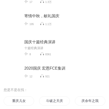
17
1.3万
寄情中秋，献礼国庆
195
1.1万
国庆十篇经典演讲
十篇经典演讲
8
8361
2020国庆 宏恩FCE集训
12
921
您是不是在找：
重庆儿女
斗破之天庆焰火
庆余年之我叫王启