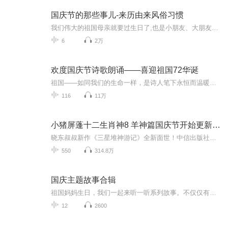
国庆节的那些事儿-来历由来风俗习惯
我们伟大的祖国母亲就要过生日了,也是小朋友、大朋友们最喜欢的“国庆小长假”或说“黄金周”还有说”国庆7天乐”的，说法真是不一而足。那么“国庆节”是怎么来的？自古以来国庆节怎么庆贺？新中国国庆节的来历，以及新中国国庆节的庆贺方式又有哪些呢？ ...
6
2万
欢度国庆节诗歌朗诵——喜迎祖国72华诞
祖国——如同我们的生命一样，是诗人笔下永恒而温暖的主题。在祖国72周年华诞来临之际，特创建这个诗歌朗诵专辑，诵读经典爱国篇章，和大家一起歌颂祖国，向国庆的献礼！祝愿伟大的祖国繁荣富强，祝愿大家国庆节快乐，度过平安快乐的黄金周假期！
116
11万
小猪屏蓬十二生肖神8 羊神篇国庆节开始更新啦！
晓东叔叔新作《三星堆神游记》全新面世！中信出版社出版！京东当当淘宝均有售！点蓝色字收听——《小猪屏蓬爆笑日记2024》《小猪屏蓬爆笑日记2》《小猪屏蓬爆笑日记1》让你笑得喘不上气！《我进故宫当富翁——小猪屏蓬故宫财商笔记》教你成为大富翁！《小...
550
314.8万
国庆主题故事合辑
祖国妈妈生日，我们一起来听一听系列故事。不仅仅有《我的祖国》，还有红军故事，也有关于战争的故事，让大家体会到和平年代的不易。
12
2600