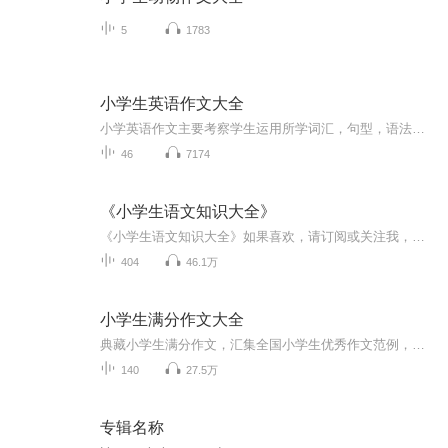
5
1783
小学生英语作文大全
小学英语作文主要考察学生运用所学词汇，句型，语法等内容。组句成文的能力是一种考察学生语言综合能力的题型，对于刚开始接触英语的小学生来说，英语写作无疑是一大难点。为了帮助同学们了解小学阶段的各种作文题，掌握相应的写作技巧及要领，从而克服写...
46
7174
《小学生语文知识大全》
《小学生语文知识大全》如果喜欢，请订阅或关注我，谢谢！
404
46.1万
小学生满分作文大全
典藏小学生满分作文，汇集全国小学生优秀作文范例，范文类别丰富，写人、写物、写景、叙事、写未来、写想象等等，名师点评作文优点，帮助孩子走上写作之路。
140
27.5万
专辑名称