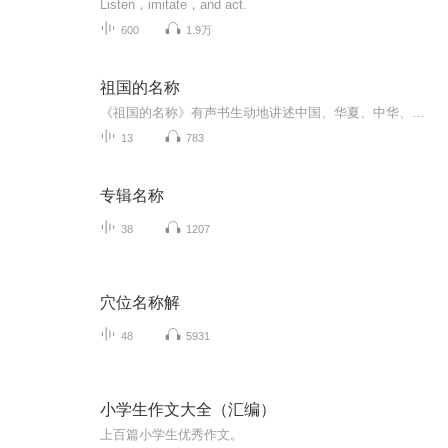
Listen，imitate，and act.
600
1.9万
祖国的名称
《祖国的名称》有声书生动地讲述中国、华夏、中华、禹迹、九州、四海、天下、赤县神州、China、汉、唐、龙、狮等祖国的多种称谓的历史及由来，高度凝聚着传统文化的精华，深刻促进了中华民族的心理认同。本书作者系“百家讲坛”主讲人、南京大学教授、六朝...
13
783
专辑名称
38
1207
穴位名称解
48
5931
小学生作文大全（汇编）
上百篇小学生优秀作文。