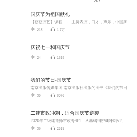
乐）
国庆节为祖国献礼
【蔡蔡演艺】课程﹣-﹣主持表演，口才，声乐，中国舞，民族舞。独特的小舞台，专业的录音棚，每一位同学都能成为优秀的小明星。独特的教学模式，轻松上课，快乐学习！知名主持人，舞蹈家，高级教师任职授课！江南总校：河沟街42号三楼 18545856430江北分校...
215
1.7万
庆祝七一和国庆节
24
1818
我们的节日-国庆节
南京出版传媒集团·南京出版社出版的图书《我们的节日》通过对中国节日文化和节日意义进行深度的挖掘，面向青少年群体构建独具特色的栏目内容，以此丰富春节、元宵节、清明节、端午节、七夕节、中秋节、重阳节等传统节日；六一节、教师节、国庆节等新兴节日的文化内涵和表现形式。促进青少年形成新的节日习俗，提升节日仪式感、认同感。音频作品由金陵朗读者联盟志愿者朗诵，南京音像出版社、金陵图书馆联合制作。
35
8076
二建市政冲刺，适合国庆节逆袭
2020年二级建造师市政专业1、从基础到密训冲刺V2、从精华课程到超压密押V3、0基础同步更新v4、持续更新到2020年考试V5、只要你跟着学让你一次稳拿证V6、渠道超压压题，超压三页纸等独家绝密压题!
36
2619