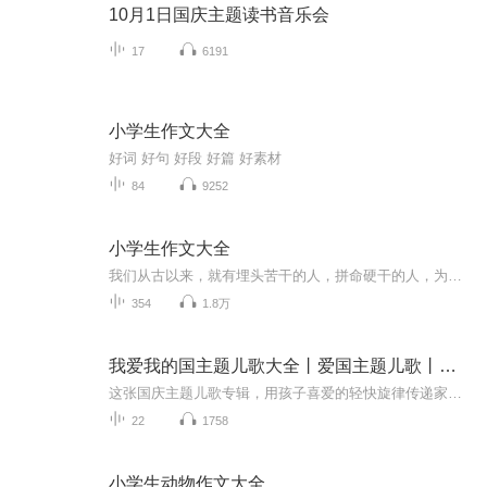
10月1日国庆主题读书音乐会
17
6191
小学生作文大全
好词 好句 好段 好篇 好素材
84
9252
小学生作文大全
我们从古以来，就有埋头苦干的人，拼命硬干的人，为民请命的人，舍身求法的人，这就是中国脊梁。同学们我们一起努力吧！加油！奥力给!!!最后，祝同学们考的全会，蒙的全对！
354
1.8万
我爱我的国主题儿歌大全丨爱国主题儿歌丨喜庆节日儿歌
这张国庆主题儿歌专辑，用孩子喜爱的轻快旋律传递家国情怀。每首歌都满是童真，适合亲子同听、校园传唱。让孩子跟着歌声认识祖国之美，把对祖国的热爱融入童年记忆，成为国庆里温暖又有意义的声音陪伴。
22
1758
小学生动物作文大全