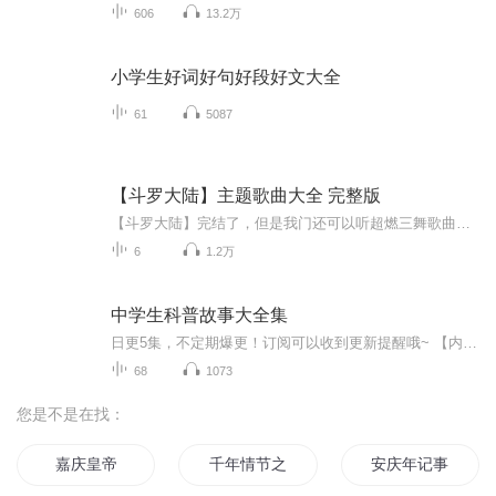
606
13.2万
小学生好词好句好段好文大全
61
5087
【斗罗大陆】主题歌曲大全 完整版
【斗罗大陆】完结了，但是我门还可以听超燃三舞歌曲》好听的都在这里！十年白色、百年黄色、千年紫色、万年黑色…这些魂环想要吗？我这里有十万年红色品质！大家都到6岁了，快来看看你的武魂吧！还等什么，快来吧！还有一个事情：如果您觉得好听，还请各位...
6
1.2万
中学生科普故事大全集
日更5集，不定期爆更！订阅可以收到更新提醒哦~ 【内容简介】 作为一名中学生，我们对这个世界知道得太少了，但就算是大科学家牛顿和爱因斯坦，在老年的时候也依然会惊叹造地球的神秘和伟大。也许我们整个人类的历史叠加起来，也不及这个世界真相的万...
68
1073
您是不是在找：
嘉庆皇帝
千年情节之三生三世
安庆年记事