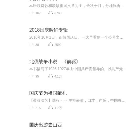
本辑以诗歌和歌颂祖国文章为主，金秋十月，丹桂飘香，在这个充满丰收喜悦的季节里，我们满怀激动和自豪，迎来了中华人民共和国76周年华诞。这不仅是一个庄重的纪念日，更是全体中华儿女共同欢庆的盛大的节日，承载着深厚的民族情感和历史意义.
167
6788
2018国庆吟诵专辑
2018年10月1日，正值国庆日。一大早看到一个公号文章，正是文天祥的《己卯十月一日至燕越五日罹狴犴有感而赋》。当然，彼十一非当今的十一。不过数字的巧合还是让人感触，今天拿来读一读，体味一番历史英杰的民族情怀，恰也当时。 根据诗题来看，这组诗是写于十月一日至十月五日之间，是文天祥被俘之后所作，这些诗作不仅有凛凛正气，更也能看的到他百端交集的复杂情感。另一首于右任先生的《望大陆》，微信公号有称《望乡》，一句“山之上国之殇”荡气回肠，一并兴起拿来读了一读。仓促间多有瑕疵...
38
2592
北伐战争小说—《前驱》
本书描写了1926-1927年由中国共产党领导的、以共产党员和共青团员为骨干的一支武装队伍，在北伐战争中的一段斗争生活故事。书中通过对几次战役的描述，着重表现了几个共产党员士兵和连、营长的光辉形象，并细致地刻画了主人公青年连长万先廷的成长过程。同...
95
4.1万
国庆节为祖国献礼
【蔡蔡演艺】课程﹣-﹣主持表演，口才，声乐，中国舞，民族舞。独特的小舞台，专业的录音棚，每一位同学都能成为优秀的小明星。独特的教学模式，轻松上课，快乐学习！知名主持人，舞蹈家，高级教师任职授课！江南总校：河沟街42号三楼 18545856430江北分校...
215
1.7万
国庆出游去山西