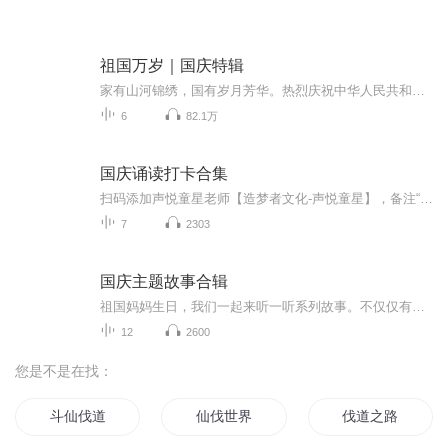
祖国万岁｜国庆特辑
家有山河锦绣，国有岁月芳华。热烈庆祝中华人民共和国成立73周年！
6
82.1万
国庆诵读打卡合集
扫码添加声悦童星老师【造梦者文化-声悦童星】，备注“诵读打卡”报名，已添加好友的，直接发送“诵读打卡”报名，报名成功后进入社群。
7
2303
国庆主题故事合辑
祖国妈妈生日，我们一起来听一听系列故事。不仅仅有《我的祖国》，还有红军故事，也有关于战争的故事，让大家体会到和平年代的不易。
12
2600
您是不是在找：
斗仙伐道
仙伐世界
伐道之路