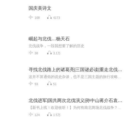
国庆美诗文
108
4173
崛起与北伐…杨天石
北伐战争，一段我想要了解的历史
38
3.1万
寻找北伐路上的诸葛亮|三国谜必读|重走北伐之路
这并不算通俗的说史杂谈，也不是三国主题的旅行攻略，更谈不上正经硬核的学术研究，不那么准确地说，这只是一个“三国老男孩”的自我修行之旅。去走一走诸葛亮“六出祁山”的道路！去汉中、祁山、街亭、陈仓、五丈原，这些从小就耳熟能详的地方，靠脚步丈...
93
51
北伐进军|国共两次北伐演义|孙中山蒋介石袁世凯
【新书上线！欢迎收听！】为何有南北两场北伐战争？到底是谁领导的北伐战争？【内容简介】北伐战争是指1926年到1927年发生在中国大地上的，由广东国民政府发动的反对北洋军阀的革命战争。辛亥革命失败后，北洋政府腐败无能，军阀内部派系林立，军阀割据一...
124
1.5万