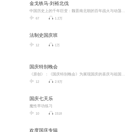
金戈铁马-刘裕北伐
中国历史上的千年巨变：魏晋南北朝的百年战火与动荡时代。 聚焦时代之风流人物。 一个37岁时，依然穷困潦倒，典型的穷二代，看他是如何逆风翻盘，完成人生逆袭？ 金戈铁马，气吞万里如虎，一举荡平北方胡虏！尽扫西晋司马氏百余年颓废！征战无数，屡战屡胜...
67
1.2万
法制史国庆班
12
1万
国庆特别晚会
《原创》：《国庆特别晚会》为展现国庆的喜庆与祖国的深情我将以具体的场景切入从清晨升旗的庄严到街头巷尾的欢庆到历史与当下的交融，用优美的笔触传递对祖国的热爱与自豪！用诗歌和情感美文形式，歌颂祖国的繁荣富强，祝人民幸福安康！
12
2.9万
国庆七天乐
魔性早功练习
10
1518
欢度国庆专辑