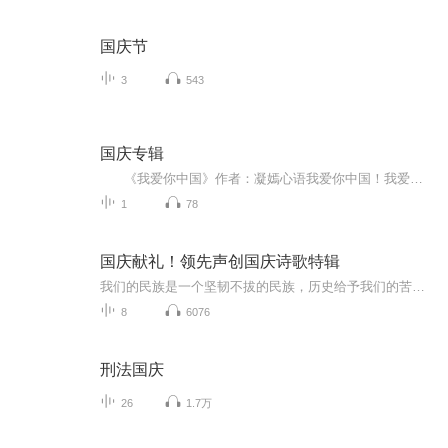
国庆节
3
543
国庆专辑
《我爱你中国》作者：凝嫣心语我爱你中国！我爱你春天蓬勃的秧苗；我爱你秋日金黄的硕果。我爱你中国！我爱你青松气质，我爱你红梅品格！我爱你家乡的甜蔗好像乳汁滋润着我的心窝。我爱你中国，我要把最美的歌儿献给你，我的母亲我的祖国。我爱你中国，我爱...
1
78
国庆献礼！领先声创国庆诗歌特辑
我们的民族是一个坚韧不拔的民族，历史给予我们的苦难都变成了闪着金光的勋章！我们的国家是一个龙腾虎跃的国家，那条巨龙正以不可阻挡之势崛起于神奇的东方！------------------------------------------------值此祖国70周年华诞之际，领先声创以诗歌向祖国献礼！用我们的声音、用我们的热血、用我们的灵魂诵读经典爱国篇章，歌颂我们的祖国！永远繁荣富强！
8
6076
刑法国庆
26
1.7万