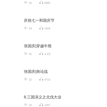
10
5805
庆祝七一和国庆节
24
1818
张国庆|穿越牛熊
91
4.2万
张国庆|舆论战
22
4713
8.三国演义之北伐大业
24
1307