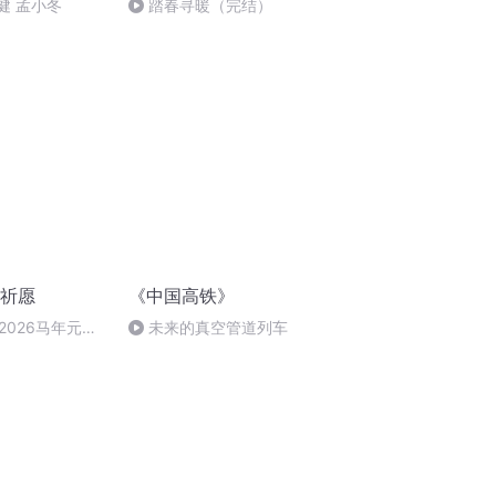
健 孟小冬
踏春寻暖（完结）
旦祈愿
《中国高铁》
2026马年元旦
未来的真空管道列车