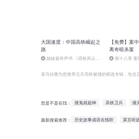
大国速度：中国高铁崛起之
【免费】案中
路
离奇暗杀案
姊妹篇有声书 《高铁风云
第十八章 
录》 预告片
（三）
喜马拉雅为您推荐元旦高铁被撞的精选专辑，包含
撞鬼就超神
高铁卫兵
撞
您是不是在找：
明星傻女撞上三皇子
我和撒
历史故事成语在线听
莫言听
最新搜索推荐：
修真碰撞
时空相撞1
有种
宫崎骏爷爷故事在线听
睡觉