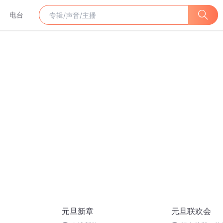
电台
元旦新章
元旦联欢会