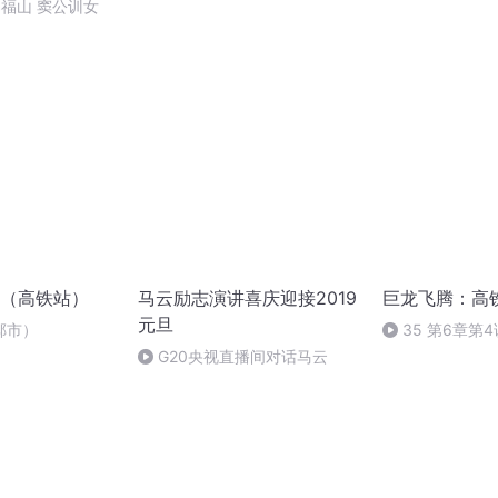
郑福山 窦公训女
（高铁站）
马云励志演讲喜庆迎接2019
巨龙飞腾：高
元旦
郸市）
35 第6章第
城镇化建设、乡
G20央视直播间对话马云
展的案例