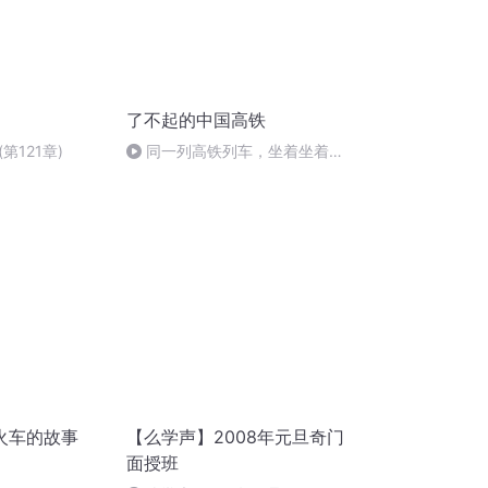
了不起的中国高铁
第121章)
同一列高铁列车，坐着坐着车
次变了，是坐错车了吗？
火车的故事
【么学声】2008年元旦奇门
面授班