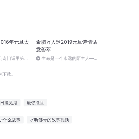
016年元旦太
希腊万人迷2019元旦诗情话
意荟萃
姜太公奇门遁甲第一
生命是一个永远的陌生人——
作者：顾瑞荣，朗读：顾瑞荣
包下载。
日撞见鬼
最强撒旦
阳路
马铁和黄旦
旦暮之地
听什么故事
水听佛号的故事视频
处
小朋友听歌听故事app