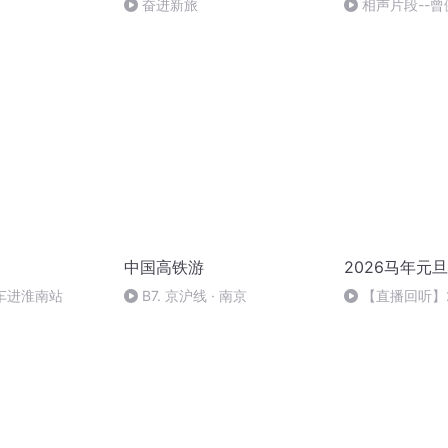
奋进新旅
相声片段--曾
中国高铁游
2026马年元
列车进淮南站
B7. 京沪线 · 南京
【直播回听】
祈愿