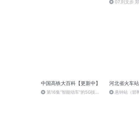
（节选）
07.刘文步 
中国高铁大百科【更新中】
河北省火车站
第16集“智能动车”的5G技
悬钟站（邯
术！