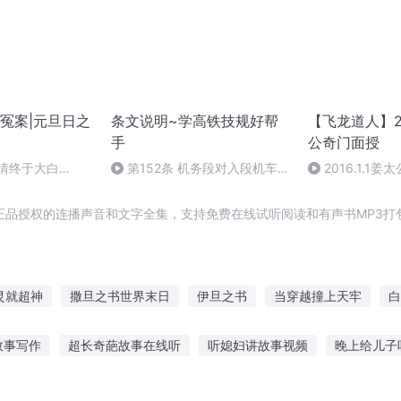
冤案|元旦日之
条文说明~学高铁技规好帮
【飞龙道人】2
手
公奇门面授
案情终于大白
第152条 机务段对入段机车按
2016.1.1
规定…
集
正品授权的连播声音和文字全集，支持免费在线试听阅读和有声书MP3打
灵就超神
撒旦之书世界末日
伊旦之书
当穿越撞上天牢
白
旦铁哥们儿
高铁追梦人
邪少撞上小妖女
撒旦日记
大撞阴
故事写作
超长奇葩故事在线听
听媳妇讲故事视频
晚上给儿子
你再撞一下
撒旦之子
用手机听故事好不
听故事小说自动连续播放
经常给宝宝听故事好