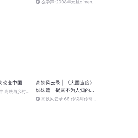
么学声-2008年元旦qimen面
授班录像-47
铁改变中国
高铁风云录 | 《大国速度》
姊妹篇，揭露不为人知的高
4讲 高铁与乡村
铁内幕
村受益于高铁发
高铁风云录 68 传说与传奇
（全书完）