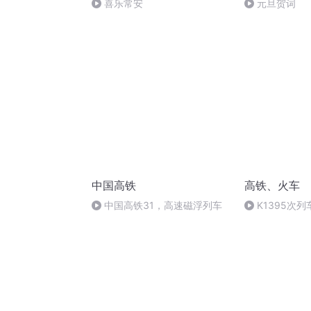
喜乐常安
元旦贺词
中国高铁
高铁、火车
中国高铁31，高速磁浮列车
K1395次