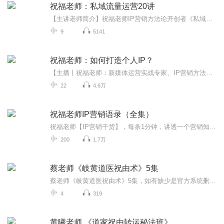
祝福老师：私域流量运营20讲
【主讲老师简介】祝福老师IP营销方法论开创者《私域流量》作者数字营销实战专家社会化媒体传播专家微信生态营销操盘手/内容营销教练/IP打造专家2019年12月出版《私域流量——从0到1搭建私域流量池的方法论》，获得众多读者一致好评；同时吸引 知更读书会、...
9
5141
祝福老师：如何打造个人IP？
【主播丨祝福老师：新媒体运营实战专家、IP营销方法论开创者、为个人/企业创始人打造IP赋能！打造IP是个人逆袭和跃迁的重要通道，打造IP是小企业转型升级和突破的大机会！IP营销是对新媒体营销和品牌营销的重大升级，IP营销是新媒体时代的蓝海战略！】
22
4.6万
祝福老师IP营销语录（全集）
祝福老师【IP营销干货】，每条1分钟，讲透一个营销知识点，陆陆续续会更新500条，合计有十几万字。【001——093条】：祝福IP营销语录·趋势篇【094——185条】：祝福IP营销语录·私域流量篇【186——223条】：祝福IP营销语录·传播学篇【224——306条】：祝福IP营销语录·内容营销篇...
200
1.7万
蔡老师《岐黄道医祝由术》5集
蔡老师《岐黄道医祝由术》5集，如有缺少是官方系统删除，后期发现会补上，记得收藏关注
4
319
黄曦老师 《道家祝由转运秘法班》