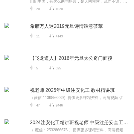
咱们中国，有这么两句格言，是天网恢恢，疏而不漏。这两句话中，所含的意义，就是言其人要作了恶事，纵然一时侥幸，能够逃出法网，但是叶落归根，依然逃不出天网去。所谓人间私语，天闻若雷，暗室亏心，神目如电，少不得默默中有个道理，总会有报应临头的...
20
1020
希腊万人迷2019元旦诗情话意荟萃
11
4143
【飞龙道人】2016年元旦太公奇门面授
5
625
祝老师 2025年中级注安化工 教材精讲班
（薇信 1139856239）提供更多课程资料，高清视频 讲义 题
47
2446
2024注安化工精讲班祝老师 中级注册安全工程师
（ 薇信：2532866676 ）提供更多课程资料，高清视频 讲义 题