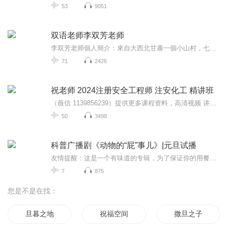
53
9051
双语老师李双芳老师
李双芳老师個人簡介：來自大西北甘肅一個小山村，七零後，父母都是普通農民，兄弟姊妹九個，小的時候，挨凍受餓，吃苦耐勞，上學時，熱愛學習，尤其酷愛英文，就像小孩吃糖果一樣香甜。一、是《李䨇芳英語國學䨇語學堂》創辦人。二、2007年7月21日，在國家...
71
2426
祝老师 2024注册安全工程师 注安化工 精讲班
（薇信 1139856239）提供更多课程资料，高清视频 讲义 题
50
3498
科普广播剧《动物的“屁”事儿》|元旦试播
友情提醒：这是一个有味道的专辑，为了保证你的用餐心情，请不要在进食时收听！《动物的“屁”事儿》 作者: [美] 尼克·卡鲁索 ／ [英] 达尼·拉巴奥蒂 著， [美] 伊桑·科贾克 绘图，王佩、王双语 译猫会放屁，它们的屁臭得很。章鱼虽然不放屁，但可...
7
875
您是不是在找：
旦暮之地
祝福空间
撒旦之子