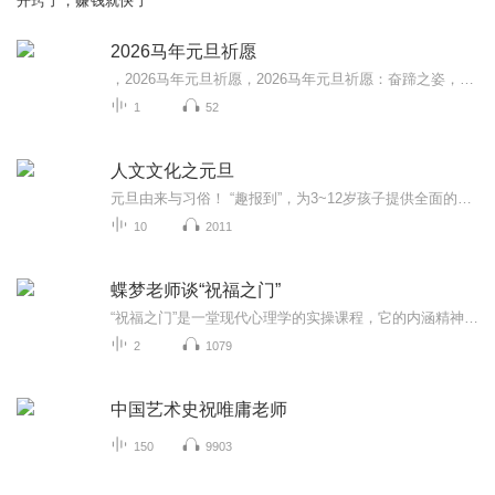
开窍了，赚钱就快了
2026马年元旦祈愿
，2026马年元旦祈愿，2026马年元旦祈愿：奋蹄之姿，赴时代之约我祈愿，2026年的中国 山河锦绣，繁荣昌盛。我祈愿，2026年的每个奋斗者，都能策马扬鞭，不负韶华。我祈愿，2026年的情感世界，温暖纯粹 情谊绵长。我祈愿，，2026年的我们，心怀热爱，向阳而...
1
52
人文文化之元旦
元旦由来与习俗！ “趣报到”，为3~12岁孩子提供全面的通识知识系列课程。让孩子广泛接触通识教育，掌握更全面的天文，历史，地理，艺术，生活及科普知识。找到兴趣，快乐成长！...
10
2011
蝶梦老师谈“祝福之门”
“祝福之门”是一堂现代心理学的实操课程，它的内涵精神和原理是围绕着：如何“知行合一，实事求是”的落地生活，如何让自己与自己创造的各种人事物的关系更和谐，从而过上真正有品质的生活。课程通过轻松简洁、耳目一新的3D沉浸式、融入式、体验式训练方式，让参与者通过问题的困境的表面现象看到深层的本质，及解决问题的方向，打开能量宝库。...
2
1079
中国艺术史祝唯庸老师
150
9903