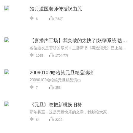
皓月道医老师传授祝由咒
6
7.8万
【喜播声工场】我突破的太快了|妖孽系统|热血爆笑
各位道友是否听的尽兴？主播新书《再造混元》已上架，期待您移步翻牌！！！二次元架空穿越，大男主双商在线，不圣母不脑残，热血暴爽还贼搞笑。妖孽系统让我想低调，实力也不允许啊！阅文集团签约作家：平安欣诚，最新力作。【限时评论送现金】 任意章节评...
1065
1704.7万
20090102哈哈笑元旦精品演出
20090102哈哈笑元旦精品演出
7
353
《元旦》总把新桃换旧符
新年将至，这是元旦快乐的文章，我献给大家，
64
2222