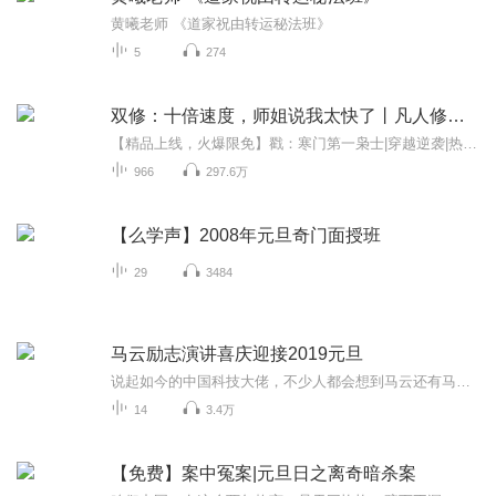
黄曦老师 《道家祝由转运秘法班》
5
274
双修：十倍速度，师姐说我太快了丨凡人修仙传热血玄幻
【精品上线，火爆限免】戳：寒门第一枭士|穿越逆袭|热血权谋爽文戳：桃运村医俏佳人|风流偷香爽文乡村多人剧|新品限免戳：不装了，我老婆是绝色杀手丨热血逆袭都市爽文多人剧戳：美娇妻的谎言|都市糜情香艳风流寡妇嫂子爽文戳：傻婿复仇，他的99个身份被曝...
966
297.6万
【么学声】2008年元旦奇门面授班
29
3484
马云励志演讲喜庆迎接2019元旦
说起如今的中国科技大佬，不少人都会想到马云还有马化腾等人。尤其是马云，关于科技这一方面也是有投资不小的。可能很多人都还将阿里巴巴和马云定位在电商上，其实阿里巴巴早就变成了一个多元化的企业了。而且，在人工智能这一方面，马云可是有不少的成就...
14
3.4万
【免费】案中冤案|元旦日之离奇暗杀案