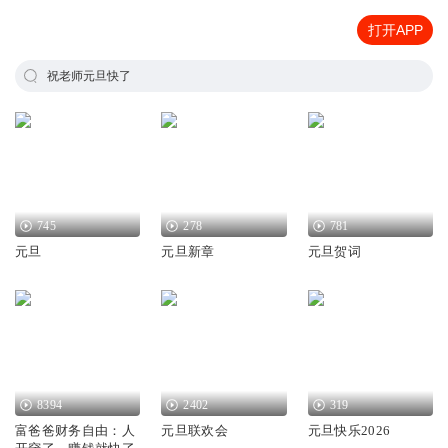
打开APP
祝老师元旦快了
745
278
781
元旦
元旦新章
元旦贺词
8394
2402
319
富爸爸财务自由：人
元旦联欢会
元旦快乐2026