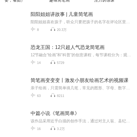
要，看图）
趣味简笔画
注力训练课
阳阳姐姐讲故事 | 儿童简笔画
阳阳姐姐喜欢孩子，听众只要把孩子的名字在评论区里留言，阳阳姐姐都可以在节目里叫出孩子的名字，与他们互动。作为画家的她，还会在这里更新儿童简笔画。增加了亲自环节的不少乐趣。订阅这个频道，您的孩子可以收获 ：创造力提升想象力提升思维力提升艺术...
8
20.3万
恐龙王国：12只超人气恐龙简笔画
12节融合“绘画”和“科普”的创意课程，每节课程分为：观察、总结、绘画和科普讲解四个部分。这绝不是一堂简单的简笔画课程，我们把适合低龄儿童的思维导图、简笔画和科普动画融合在了一起，打造出这么一堂这种创新课程。这系列课程可以培养孩子创造力、...
14
5729
简笔画变变变丨激发小朋友绘画艺术的视频课
亲子绘画，只需简单填几笔，常见的图形、字母、数字就能变出全新简笔画图案。 5位资深儿童插画师，历时6个月研发，每一个案例都是烧脑制作。每天一分钟的温馨亲子陪伴。简单有趣，易学易会，充分激发小朋友们的想象力和创造力。
63
8211
中篇小说《笔画简单》
该作品采用近乎白描的创作手法，通过对主人翁、县纪委书记肖瑞溪极具戏剧性的典型人物刻画，向人们展示了一位非常正义、非常敬业，同时在普通人看来也非常各色的纪检干部形象。 作品的主线一开始就非常扑朔迷离，矛盾纠葛错综复杂，让人欲罢不能。作品从肖瑞溪受到上一级纪委的调查起笔，一步一步展开里面的人物、事件冲突。表面上看是肖瑞溪从一封匿名信寻找到蛛丝马迹，从而将他和江滨大酒店老板林根福的矛盾推到了前台，事件的起因是该酒店一位叫李梅的员工“意外跳楼自杀”。作为局外人的县纪委书记肖瑞溪完全没有必要自寻烦恼往里撞，但就是那一封匿名信所透露出的疑点使肖瑞溪感觉到了自己作为一个纪检干部肩上的责任。正当他觉得想把“目前状况，需要了解一下”，这时有人在他身后捅给他致命的一刀。肖瑞溪抛开了过往办案的程序和惯常做法，以大无畏的胆识逐步引导对手最终暴露，揭开了“李梅意外跳楼”这一事件的真相…… 使人们有了一种“不管邪-恶多么猖狂，正义最终必将战胜邪-恶”的可贵信念；更让我们深刻地认识到“反腐倡廉”工作是多么的任重道远。
16
3.2万