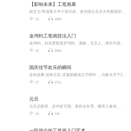
【影响未来】工笔画展
前言文/李蒲星大半个世纪前，身为国立北京大学教授的胡适之先生语重心长地诫勉热血沸腾的青年学子：你争得一个自己的自由，就是争得一分国家的自由。三十多年前，吾师高尔泰先生大声疾呼：美是自由的象征。如是之故，对艺术家而言，你的作品有一点点新意，就是为自己争得些微自由的证据。点点新意的积累，渐渐形成独立特行的自我，就此成为自由的艺术家，你的创造就能唤醒社会的美感。最广义的中国画，不仅是中国文明的组成部分，更是民族文明的浓缩和象征。所以，中国画的终极价值与中国文明价...
10
1809
金鸿钧工笔画技法入门
金鸿钧，别名爱新觉罗鸿钧，满族，北京人。擅长中国画，1962年毕业于中央美术学院中国画系花鸟画科，并留校任教。历任教授、花鸟画室主任，兼任中国文联牡丹书画艺术委员会副会长、北京市工笔重彩画会副会长。作品《生生不已》、《榕根》、《石壁榕根》、...
32
3665
国庆佳节欢乐的瞬间
金秋送爽 层林尽染 适逢新疆成立70周年 ，乌鲁木齐于2025年9月23日迎来党中央和习大大带领的慰问团。新疆各族群众欢欣鼓舞，热烈欢迎。
27
1311
元旦
元旦启新章，岁华皆可期。寒辞去冬雪，暖带入春风，旧岁遗憾随烟散。愿新年有光有暖，万事顺意，岁岁胜今朝。
16
745
一听就会的工笔画入门艺术