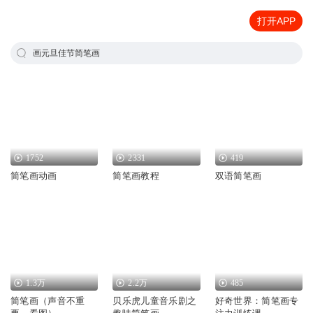
打开APP
画元旦佳节简笔画
1752
2331
419
简笔画动画
简笔画教程
双语简笔画
1.3万
2.2万
485
简笔画（声音不重
贝乐虎儿童音乐剧之
好奇世界：简笔画专