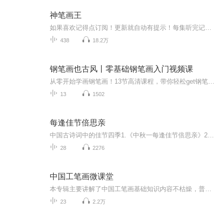
神笔画王
如果喜欢记得点订阅！更新就自动有提示！每集听完记得动动手指点个赞！有礼物走一个也是极好的！各位书友要是觉得还不错的话请不要忘记向您QQ群和微博里的朋友推荐哦！...
438
18.2万
钢笔画也古风丨零基础钢笔画入门视频课
从零开始学画钢笔画！13节高清课程，带你轻松get钢笔画创作要点+场景绘制要点+古风元素的创作要点！让读者学到古风钢笔画的精髓，做到举一反三。三个篇章，13节课，330分钟。适合喜欢古风水彩、喜欢钢笔画的你，带你提升绘画技巧和插画创作水平。
13
1502
每逢佳节倍思亲
中国古诗词中的佳节四季1.《中秋一每逢佳节倍思亲》2.《送冬雪》3.《贺新春》
28
2276
中国工笔画微课堂
本专辑主要讲解了中国工笔画基础知识内容不枯燥，普及简单易懂的小常识零基础或者对工笔画感兴趣的朋友可以快速了解，适合全年龄段～用零碎时间就可以了解和掌握中国工笔画的基本内容。每天几分钟，不仅可以了解学习画画小常识，还能了解中国的传统文化。...
23
2.2万