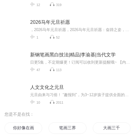
12
319
2026马年元旦祈愿
，2026马年元旦祈愿，2026马年元旦祈愿：奋蹄之姿，赴时代之约我祈愿，2026年的中国 山河锦绣，繁荣昌盛。我祈愿，2026年的每个奋斗者，都能策马扬鞭，不负韶华。我祈愿，2026年的情感世界，温暖纯粹 情谊绵长。我祈愿，，2026年的我们，心怀热爱，向阳而...
1
52
新钢笔画黑白技法|精品|李渝基|当代文学
日更5集，不定期爆更！订阅可以收到更新提醒哦~ 【内容简介】 在铅笔与纸张交织的黑白世界里，一位青年怀揣梦想，踏上重塑铅笔绘艺术的征途。他生于普通画师之家，却因一次意外发现古老铅笔技法的奥秘，从此痴迷于探索线条的力量。从最初临摹大师作品，到...
47
113
人文文化之元旦
元旦由来与习俗！ “趣报到”，为3~12岁孩子提供全面的通识知识系列课程。让孩子广泛接触通识教育，掌握更全面的天文，历史，地理，艺术，生活及科普知识。找到兴趣，快乐成长！...
10
2011
您是不是在找：
你好像在画我
笔画三界
大画三千