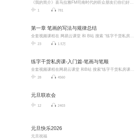
《我的简介》喜马拉雅FM司南时代的听众朋友们你们好，首先非常感谢大家一直以来对司南时代的支持，为我们的进步提供宝贵的意见。马上我们将迎来2018年，在新的一年里我们会更加用心的给大家准备优秀的作品，2018我们一同进步。为了感谢大家长久以来的支持...
1
781
第一章 笔画的写法与规律总结
全套视频课程在 网易云课堂 和 B站 搜索 “练字干货私房课” 或 “一堂神奇的练字课”自主知识产权，一套方法，受益终生。不故弄玄虚，不虚张声势，经过多年的潜心研究，我们致力于编写一套“教之有方、学之有法、示之有范、行之有效”的组字方法，通过翻...
23
1.5万
练字干货私房课-入门篇-笔画与笔顺
全套视频课程在网易云课堂 和B站 搜索“练字干货私房课”或“一堂神奇的练字课”自主知识产权，一套方法，受益终生。不故弄玄虚，不虚张声势，经过多年的潜心研究，我们致力于编写一套“教之有方、学之有法、示之有范、行之有效”的组字方法，通过翻阅与比...
28
4560
元旦联欢会
12
2403
元旦快乐2026
元旦祝福