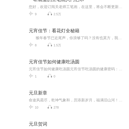
您好，欢迎订阅关老师工笔画，在这里，将会不断更新各种有关工笔画相关内容。如工笔画绘画方法、赏析、理论与历史。带您游走于工笔画历史与现实绘画技法中。体悟工笔的唯美艺术。
9
2.5万
元宵佳节：看花灯全秘籍
猴年春节已近尾声，你浪够了吗？没有也莫方，我们还有元宵节这最后一浪。 元宵节别名“灯节”，也称“中国情人节”，所以花灯与爱情成就了许多元宵节不得不说的故事。有情人的话，要去看花灯，赴一场人约黄昏后的浪漫；没有情人的话，...
8
1.5万
元宵佳节如何健康吃汤圆
元宵佳节如何健康吃汤圆元宵佳节吃汤圆的健康密码：中医教你五招轻松化解"甜蜜负担"正月十五闹元宵，家家户户煮汤圆。软糯香甜的汤圆象征着团团圆圆，但每年都有不少朋友因为贪嘴，落得个"汤圆穿肠过，油腻心中留"的尴尬境地。作为一名深耕中医养生领域多...
1
0
元旦新章
命途风霜尽，乾坤气象和，历添新岁月，福满旧山河！龙蛇交替，迎接全新的2025！
10
278
元旦贺词