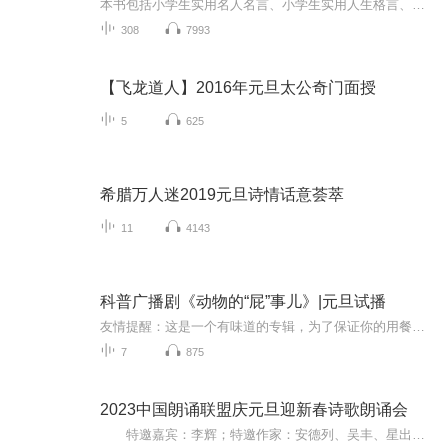
本书包括小学生实用名人名言、小学生实用人生格言、小学生实用处世警言、小学生实用校园赠言、小学生实用童谣儿歌、绕口令、幽默笑话、贺卡祝词等内容。写作是一种重要的交流形式，如何让孩子用优美的文字写作呢？在小学之后的语文学习，学生们的视野会更...
308
7993
【飞龙道人】2016年元旦太公奇门面授
5
625
希腊万人迷2019元旦诗情话意荟萃
11
4143
科普广播剧《动物的“屁”事儿》|元旦试播
友情提醒：这是一个有味道的专辑，为了保证你的用餐心情，请不要在进食时收听！《动物的“屁”事儿》 作者: [美] 尼克·卡鲁索 ／ [英] 达尼·拉巴奥蒂 著， [美] 伊桑·科贾克 绘图，王佩、王双语 译猫会放屁，它们的屁臭得很。章鱼虽然不放屁，但可...
7
875
2023中国朗诵联盟庆元旦迎新春诗歌朗诵会
特邀嘉宾：李辉；特邀作家：安德列、吴丰、星出而作、静水流深；总策划：凤雏生；总监制：静心；总导演：化虹；执行总监：莺子；主持人：静心、化虹