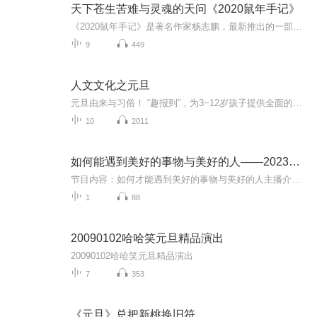
天下苍生苦难与灵魂的天问《2020鼠年手记》
《2020鼠年手记》是著名作家杨志鹏，最新推出的一部人们突然遭遇灾难、从而改变命运、思考生命、选择生存方式的系列长篇小说，由《天灯》《天伦》《天诫》《天道》四组相对独立，又密切相连的篇章构成。描写了华至围、李天伦、王冠三个不同家庭，在突然遭...
9
449
人文文化之元旦
元旦由来与习俗！ “趣报到”，为3~12岁孩子提供全面的通识知识系列课程。让孩子广泛接触通识教育，掌握更全面的天文，历史，地理，艺术，生活及科普知识。找到兴趣，快乐成长！...
10
2011
如何能遇到美好的事物与美好的人——2023新年祝词
节目内容：如何才能遇到美好的事物与美好的人主播介绍：17年不间断阅读的陈酿，孕育出对世界的不一样诠释和解读，或许会为您揭示世界的规律，并因此为每个人带来幸福快乐的生活适合人群：想要遇到好运气的人，想要改变自己人生的人，在未来想要把握重大机...
1
88
20090102哈哈笑元旦精品演出
20090102哈哈笑元旦精品演出
7
353
《元旦》总把新桃换旧符