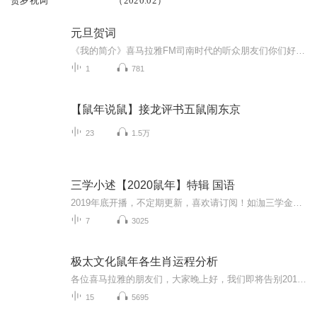
贺岁祝词
（2020.02）
元旦贺词
《我的简介》喜马拉雅FM司南时代的听众朋友们你们好，首先非常感谢大家一直以来对司南时代的支持，为我们的进步提供宝贵的意见。马上我们将迎来2018年，在新的一年里我们会更加用心的给大家准备优秀的作品，2018我们一同进步。为了感谢大家长久以来的支持...
1
781
【鼠年说鼠】接龙评书五鼠闹东京
23
1.5万
三学小述【2020鼠年】特辑 国语
2019年底开播，不定期更新，喜欢请订阅！如泇三学金刚，中国古文化研究者，对灵魂学、密宗非常发烧。三学小述这个专辑，专门针对每年年而设，做好布局，做好准备工作，2020必胜。教你布置家居，教你如何采运……犯太岁生肖、大扫除、大扫除+财运花市、2020年旺家宅、增运年花、十二生肖运程……...
7
3025
极太文化鼠年各生肖运程分析
各位喜马拉雅的朋友们，大家晚上好，我们即将告别2019年，迎接新的一年了，我们可以运用易经学术方面的方法，对2020年的一些大事件进行分析预测。新年的到来同样的也会影响我们的情感状态、工作方向、财富运势、人际关系、身体健康、孩子的发展等各个方面。当然我们还得知道要选择怎么样的方式让自己规避风险、趋吉避凶，同时得到财富、人脉、健康、事业……，珍惜这一年，让我们的财富增倍流年大吉大利。感谢喜马拉雅提供的机会与平台让我们大家在这里相聚，非常感谢每一位朋友的聆听，在此衷心的...
15
5695