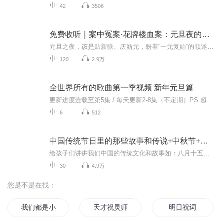
42
3506
免费收听｜案中冤案·花牌楼血案：元旦夜的沉冤与昭雪
元旦之夜，该是贴新联、庆新元，盼着“一元复始”的顺遂时刻。南京花牌楼自古繁华，红灯笼映着沿街商铺，爆竹声里裹着市井欢腾，本是辞旧迎新的太平夜。金陵城的元旦，本该是张灯结彩、人声鼎沸，可偏有鲜血溅碎年光，无名尸横亘街头，惊破了两江总督治下...
120
2.9万
全世界所有的歌曲第一季视频 新年元旦篇
更新进度连载至第5集 / 每天更新2-8集（不定期）PS.超级无敌好听！作者的话动感！动感！一起动感！订阅专辑就一起动感！动感！动感！动感！动感！副标题动感-歌曲的旅程计划只会出超好听的歌曲！永远出新的歌曲，很好听的歌曲让你们听的过瘾，把你听的兴奋...
6
512
中国传统节日里的那些故事和传说+中秋节+元旦春节等
给孩子们讲讲我们中国的传统文化和故事如：八月十五的由来中秋节的来历八月十五中秋节的各种风俗习惯传说故事各地的风俗习惯随着时节的变化，我们来讲每个节气及假期的有趣故事
30
4.9万
您是不是在找：
我们都是小白鼠
天才祝灵师
明日祝词