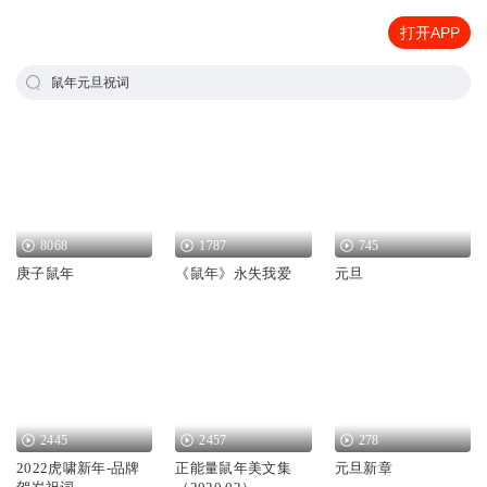
打开APP
鼠年元旦祝词
8068
1787
745
庚子鼠年
《鼠年》永失我爱
元旦
2445
2457
278
2022虎啸新年-品牌
正能量鼠年美文集
元旦新章