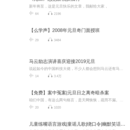
新年将至，这是元旦快乐的文章，我献给大家，
64
2196
【么学声】2008年元旦奇门面授班
29
3484
马云励志演讲喜庆迎接2019元旦
说起如今的中国科技大佬，不少人都会想到马云还有马化腾等人。尤其是马云，关于科技这一方面也是有投资不小的。可能很多人都还将阿里巴巴和马云定位在电商上，其实阿里巴巴早就变成了一个多元化的企业了。而且，在人工智能这一方面，马云可是有不少的成就...
14
3.4万
【免费】案中冤案|元旦日之离奇暗杀案
咱们中国，有这么两句格言，是天网恢恢，疏而不漏。这两句话中，所含的意义，就是言其人要作了恶事，纵然一时侥幸，能够逃出法网，但是叶落归根，依然逃不出天网去。所谓人间私语，天闻若雷，暗室亏心，神目如电，少不得默默中有个道理，总会有报应临头的...
20
1020
儿童练嘴语言游戏|童谣儿歌|绕口令|幽默笑话|贺卡祝词|睡前伴听