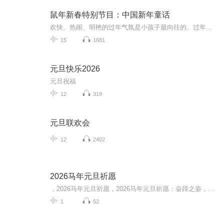
鼠年新春特别节目：中国新年童话
欢快、热闹、明艳的过年气氛是小孩子最向往的。过年的假日里，娟子妈妈将每天给小朋友们讲一个与节日相关的故事，相信一定更能够让大家享受过年期间合家团圆的美好时光，也能让孩子对有趣的过年故事留下深刻的印象。从除夕团圆夜开始，一直到元宵节，有关年的故事都有哪些呢？听娟子妈妈慢慢给你讲：除夕，是灯猴到玉皇大帝那告人类一状的故事。因为人们终于从玉帝的震怒当中转危为安，所以挨过了除夕，人人在大年初一早晨可以互相说恭喜恭喜。...
15
1681
元旦快乐2026
元旦祝福
12
319
元旦联欢会
12
2402
2026马年元旦祈愿
，2026马年元旦祈愿，2026马年元旦祈愿：奋蹄之姿，赴时代之约我祈愿，2026年的中国 山河锦绣，繁荣昌盛。我祈愿，2026年的每个奋斗者，都能策马扬鞭，不负韶华。我祈愿，2026年的情感世界，温暖纯粹 情谊绵长。我祈愿，，2026年的我们，心怀热爱，向阳而...
1
52