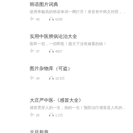
韩语图片词典
使用率极高的韩语单词一网打尽！录音有中韩文对照，方便同学们在路上收听磨耳朵！更多韩语学习的内容，欢迎关注订阅“韩语助手FM” ：）
40
5239
实用中医辨病论治大全
医即一切，一切即医！愿天下没有难看的病！
37
4927
图片杂物库（可盗）
34
10.5万
大庄严中医-《感冒大全》
感冒贯穿人的一生，病的一生！预防治疗感冒是人民的智慧总结！是人民生存的基础！
25
1.2万
元旦新章