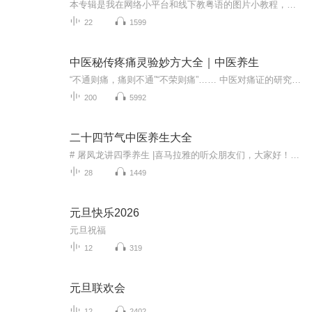
本专辑是我在网络小平台和线下教粤语的图片小教程，做成图片是方便传播保存下来哦！这些教程涉及生活各方面，而且是基础加地道口语都有，非常实用，建议保存！
22
1599
中医秘传疼痛灵验妙方大全｜中医养生
“不通则痛，痛则不通”“不荣则痛”…… 中医对痛证的研究已有数千年的历史。西药镇痛，治标不治本，且有诸多不良反应。运用“急则治其标”“缓则治其本”“扶正祛邪”等治则，采用祛邪以通、扶正以荣、理气止痛、通络止痛、化瘀止痛等诸法，治“标”又治...
200
5992
二十四节气中医养生大全
# 屠凤龙讲四季养生 |喜马拉雅的听众朋友们，大家好！我是中医主任医师屠凤龙。中医养生的核心，贵在顺天时、合阴阳。《黄帝内经》有言“夫四时阴阳者，万物之根本也”，四季更迭对应人体五脏节律：春养肝疏发、夏养心宣通、秋养肺润燥、冬养肾闭藏，更需...
28
1449
元旦快乐2026
元旦祝福
12
319
元旦联欢会
12
2402