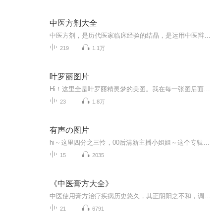
中医方剂大全
中医方剂，是历代医家临床经验的结晶，是运用中医辩证论治理论指导临床防病治病的主要手段。纵观调、秦以来，新方创制不断增加，载方文献汗牛充栋，组方理论渐趋完善，为炎黄子孙的健康和中华民族的繁衍昌盛，作出了巨大的贡献。《中医方剂大辞典》，对我...
219
1.1万
叶罗丽图片
Hi！这里全是叶罗丽精灵梦的美图。我在每一张图后面都给大家留了点时间让大家把喜欢的图保存下来。如果你觉得这个图不太清晰，你可以私信找我要原图哦！
23
1.8万
有声の图片
hi～这里四分之三怜，00后清新主播小姐姐～这个专辑是由四分之三怜与微笑小熊工作室合作出版，由于都是千怜的工作室，所以质量保障十分，如果您恶意差评，说明您眼睛要么是x了，要么就是您道德有问题～好啦，也当作是千怜500粉丝的福利专辑叭别对我说我喜欢你你廉价的喜欢抵不上夏天的一根雪糕
15
2035
《中医膏方大全》
中医使用膏方治疗疾病历史悠久，其正阴阳之不和，调疾病之偏颇，以延寿夭之短长，有病治之，无病养之。应用膏方，不损胃气，易于消化，有利吸收，老少皆宜，口感怡人，便于携带，宜于保管，省时省事，省力省钱，行之有效。尤宜于亚健康状态人群进行调养。 ...
21
6791