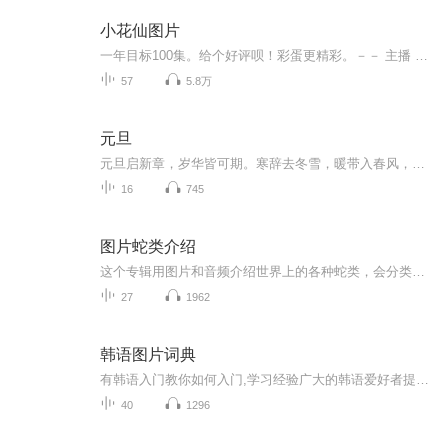
小花仙图片
一年目标100集。给个好评呗！彩蛋更精彩。－－ 主播 贝瑞吖也叫逆光小爱
57
5.8万
元旦
元旦启新章，岁华皆可期。寒辞去冬雪，暖带入春风，旧岁遗憾随烟散。愿新年有光有暖，万事顺意，岁岁胜今朝。
16
745
图片蛇类介绍
这个专辑用图片和音频介绍世界上的各种蛇类，会分类别介绍，如有错误欢迎指正。
27
1962
韩语图片词典
有韩语入门教你如何入门,学习经验广大的韩语爱好者提供自己学习的心得体会;韩语词汇包含各类词汇满足你各个方面的需求;韩语阅读:韩国古今各种书籍、童话、谚语等的阅读;韩语...
40
1296