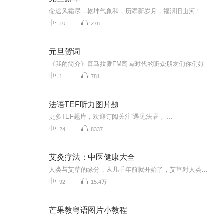
命途风霜尽，乾坤气象和，历添新岁月，福满旧山河！龙蛇交替，迎接全新的2025！
10
278
元旦贺词
《我的简介》喜马拉雅FM司南时代的听众朋友们你们好，首先非常感谢大家一直以来对司南时代的支持，为我们的进步提供宝贵的意见。马上我们将迎来2018年，在新的一年里我们会更加用心的给大家准备优秀的作品，2018我们一同进步。为了感谢大家长久以来的支持...
1
781
法语TEF听力图片题
更多TEF题库，欢迎订阅关注“遇见法语”。...
24
8337
艾灸疗法：中医健康大全
人类与艾草的缘分，从几千年前就开始了，艾草对人类的身体健康贡献极大，被人称为草中之王，孟子曾说：“七年之病，求三年之艾。”意思是多年的顽疾，用艾草只需三年就可治愈。艾灸疗法是中医最古老的医术之一，属于外治法，是中国古代医学最重要的组成部...
92
15.4万
芒果教粤语图片小教程