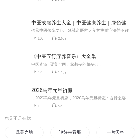
中医拔罐养生大全｜中医健康养生｜绿色健康诊疗
传承中医传统文化、延续名医救人良方拔罐疗法并不难、上罐部位很关键找准经络和穴位、安全实惠保健康
105
2.5万
《中医五行疗养音乐》大全集
中医资源 覆盖全网。您想要的都要↓↓↓
42
1.1万
2026马年元旦祈愿
，2026马年元旦祈愿，2026马年元旦祈愿：奋蹄之姿，赴时代之约我祈愿，2026年的中国 山河锦绣，繁荣昌盛。我祈愿，2026年的每个奋斗者，都能策马扬鞭，不负韶华。我祈愿，2026年的情感世界，温暖纯粹 情谊绵长。我祈愿，，2026年的我们，心怀热爱，向阳而...
1
52
您是不是在找：
旦暮之地
说好去看那片海
一片天空