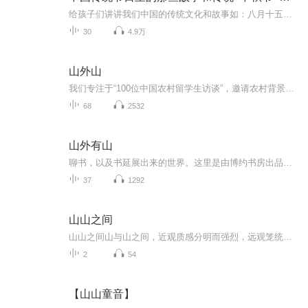
给孩子们讲讲我们中国的传统文化和故事如：八月十五的由来中秋节的来历八月十五中秋节的各种风俗习惯传说故事各地的风俗习惯随着时节的变化，我们来讲每个节气及假期的有趣故事
30
4.9万
山外山
我们专注于“100位中国农村留学生访谈”，邀请农村背景的留学生分享他们的经验与故事，为有留学梦想的学生，提供参考与支持，同时也为相同背景下的留学生寻求连接与共鸣，相互支持、共同交流。
68
2532
山外有山
聊书，以及书延展出来的世界。这里是由博约书房出品的《山外有山》。感谢你的倾听。
37
1292
山山之间
山山之间山与山之间，近观质感分明而强烈，远观笼统而整体形象鲜明，所谓的近观远望各有不同。在绘画应用表现手法上，更是充分利用所不同之处，加以对比衬托的处理，从而达到表现之表现的作用，显现艺术来源于生活又高于生活的准则。美不是孤立的，是有着...
2
54
【山山童音】