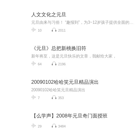
人文文化之元旦
元旦由来与习俗！ “趣报到”，为3~12岁孩子提供全面的通识知识系列课程。让孩子广泛接触通识教育，掌握更全面的天文，历史，地理，艺术，生活及科普知识。找到兴趣，快乐成长！...
10
2011
《元旦》总把新桃换旧符
新年将至，这是元旦快乐的文章，我献给大家，
64
2196
20090102哈哈笑元旦精品演出
20090102哈哈笑元旦精品演出
7
353
【么学声】2008年元旦奇门面授班
29
3484