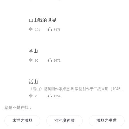
山山我的世界
121
54万
学山
90
9671
活山
《活山》是英国作家娜恩·谢泼德创作于二战末期（1945年）的散文集，1977年首次出版，2018年10月由新经典文化引进、文汇出版社推出中文译本。作者终生未婚，长期生活于苏格兰阿伯丁，在凯恩戈姆山区进行自然观察，其肖像因文学贡献于2016年被印在苏格兰英...
23
1154
您是不是在找：
末世之撒旦的宽恕
混沌魔神撒旦
撒旦之书世界末日