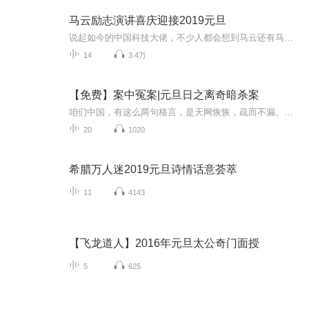
马云励志演讲喜庆迎接2019元旦
说起如今的中国科技大佬，不少人都会想到马云还有马化腾等人。尤其是马云，关于科技这一方面也是有投资不小的。可能很多人都还将阿里巴巴和马云定位在电商上，其实阿里巴巴早就变成了一个多元化的企业了。而且，在人工智能这一方面，马云可是有不少的成就...
14
3.4万
【免费】案中冤案|元旦日之离奇暗杀案
咱们中国，有这么两句格言，是天网恢恢，疏而不漏。这两句话中，所含的意义，就是言其人要作了恶事，纵然一时侥幸，能够逃出法网，但是叶落归根，依然逃不出天网去。所谓人间私语，天闻若雷，暗室亏心，神目如电，少不得默默中有个道理，总会有报应临头的...
20
1020
希腊万人迷2019元旦诗情话意荟萃
11
4143
【飞龙道人】2016年元旦太公奇门面授
5
625