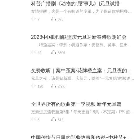
科普广播剧《动物的“屁”事儿》|元旦试播
友情提醒：这是一个有味道的专辑，为了保证你的用餐心情，请不要在进食时收听！《动物的“屁”事儿》 作者: [美] 尼克·卡鲁索 ／ [英] 达尼·拉巴奥蒂 著， [美] 伊桑·科贾克 绘图，王佩、王双语 译猫会放屁，它们的屁臭得很。章鱼虽然不放屁，但可...
7
875
2023中国朗诵联盟庆元旦迎新春诗歌朗诵会
特邀嘉宾：李辉；特邀作家：安德列、吴丰、星出而作、静水流深；总策划：凤雏生；总监制：静心；总导演：化虹；执行总监：莺子；主持人：静心、化虹
42
3506
免费收听｜案中冤案·花牌楼血案：元旦夜的沉冤与昭雪
元旦之夜，该是贴新联、庆新元，盼着“一元复始”的顺遂时刻。南京花牌楼自古繁华，红灯笼映着沿街商铺，爆竹声里裹着市井欢腾，本是辞旧迎新的太平夜。金陵城的元旦，本该是张灯结彩、人声鼎沸，可偏有鲜血溅碎年光，无名尸横亘街头，惊破了两江总督治下...
120
2.9万
全世界所有的歌曲第一季视频 新年元旦篇
更新进度连载至第5集 / 每天更新2-8集（不定期）PS.超级无敌好听！作者的话动感！动感！一起动感！订阅专辑就一起动感！动感！动感！动感！动感！副标题动感-歌曲的旅程计划只会出超好听的歌曲！永远出新的歌曲，很好听的歌曲让你们听的过瘾，把你听的兴奋...
6
512
中国传统节日里的那些故事和传说+中秋节+元旦春节等