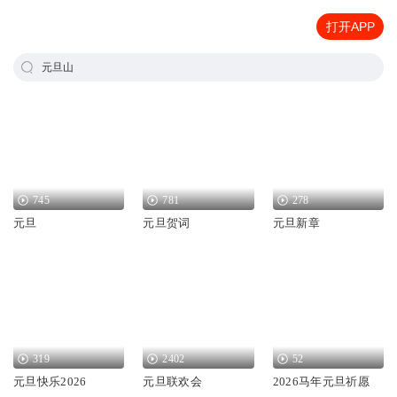
打开APP
元旦山
745
781
278
元旦
元旦贺词
元旦新章
319
2402
52
元旦快乐2026
元旦联欢会
2026马年元旦祈愿