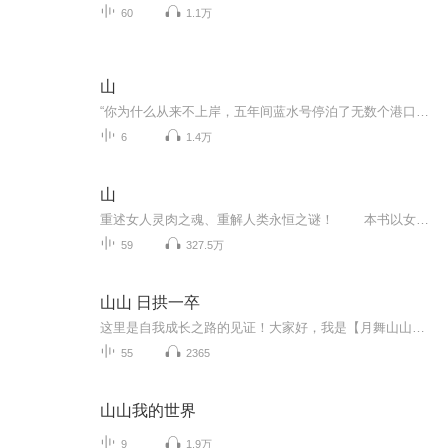
60
1.1万
山
“你为什么从来不上岸，五年间蓝水号停泊了无数个港口，你从来都没有上过岸，这次蓝水号要退役了你总该上岸了吧”船长对冯帆说.....
6
1.4万
山
重述女人灵肉之魂、重解人类永恒之谜！ 本书以女主人公奕华的生活和情感经历为主要内容，通过她在家乡、在学校、在社会中接触到的男男女女：视为母亲的上官子丹老师、无耻而热烈的赵俐俐、过于聪明、强势的母亲、正气浩然、儒雅、体贴温柔的父亲、热恋...
59
327.5万
山山 日拱一卒
这里是自我成长之路的见证！大家好，我是【月舞山山】，自2024年7月开始，初识演播并萌生兴趣，每日发一段作品，见证自己从青涩到成熟的成长历程。每天都会有进步和更新。欢迎大家订阅，和我一起聆听成长之路的自媒体。
55
2365
山山我的世界
9
1.9万