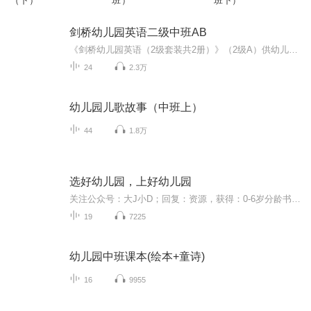
（下）
班）
班下）
剑桥幼儿园英语二级中班AB
《剑桥幼儿园英语（2级套装共2册）》（2级A）供幼儿园中班上学期使用，教学表达“我有……”、“位置”、介绍“家庭成员及他人”以及常见的交通工具、文具和衣物等。建议每周教学一个单元、安排2至4次教学活动，每次15至20分钟。 《剑桥幼儿园英语（2级B）（中班）》供幼儿园中班下学期使用，教学指认“动物”、“大小”、“长短”、“位置”、“数量”等，共有30多个英语单词。建议每周教学一个单元、安排2至4次教学活动，每次15至20分钟。 本册教材配有“亲子活动册”，特别适合亲子教学，方便与宝宝一起学英语，即使是零基础的学龄前、学龄宝宝也可以在轻松、活泼的气氛下学习英语哦。适合广大城乡幼儿园和家庭亲子教学使用。 对应幼儿园中班1个学年、2个学期编有2册，本套装有2本书，配有亲子活动册，动画光盘，精美白卡，点读笔（需另购）。
24
2.3万
幼儿园儿歌故事（中班上）
44
1.8万
选好幼儿园，上好幼儿园
关注公众号：大J小D；回复：资源，获得：0-6岁分龄书单、15个海外早教，学习网站入口链接、海量早教启蒙、学科启蒙可打印学习资料。
19
7225
幼儿园中班课本(绘本+童诗)
16
9955