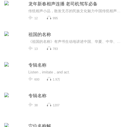
龙年新春相声连播 老司机驾车必备
传统相声小品，散发无尽的民族文化魅力中国传统相声是一种源于中国传统的表演艺术形式，其历史悠久，源远流长。它以诙谐幽默的语言、滑稽搞笑的表演和富有节奏感的韵律，深受广大人民群众的喜爱。相声通常由两个人合作完成，一个担任“逗哏”，另一个担任...
12
995
祖国的名称
《祖国的名称》有声书生动地讲述中国、华夏、中华、禹迹、九州、四海、天下、赤县神州、China、汉、唐、龙、狮等祖国的多种称谓的历史及由来，高度凝聚着传统文化的精华，深刻促进了中华民族的心理认同。本书作者系“百家讲坛”主讲人、南京大学教授、六朝...
13
783
专辑名称
Listen，imitate，and act.
600
1.9万
专辑名称
38
1207
穴位名称解