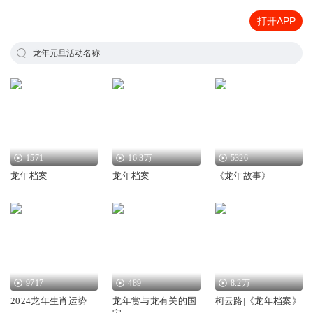
打开APP
龙年元旦活动名称
1571
16.3万
5326
龙年档案
龙年档案
《龙年故事》
9717
489
8.2万
2024龙年生肖运势
龙年赏与龙有关的国
柯云路|《龙年档案》