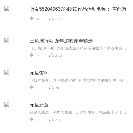
听友552049637的朗读作品活动名称：“声配万
37
1799
三角洲行动 龙年游戏原声精选
《三角洲行动》龙年游戏原声精选专辑收录了游戏中最具代表性的配乐和歌曲作品。其出色的音乐表现斩获2024年好莱坞音乐传媒奖(HMMA)游戏配乐奖，成为首个在该奖项中胜出的中国PC游戏。同时还获得了HMMA游戏音乐监制奖、游戏原创歌曲奖的提名。专辑中，从气...
14
3171
元旦贺词
《我的简介》喜马拉雅FM司南时代的听众朋友们你们好，首先非常感谢大家一直以来对司南时代的支持，为我们的进步提供宝贵的意见。马上我们将迎来2018年，在新的一年里我们会更加用心的给大家准备优秀的作品，2018我们一同进步。为了感谢大家长久以来的支持...
1
781
元旦新章
命途风霜尽，乾坤气象和，历添新岁月，福满旧山河！龙蛇交替，迎接全新的2025！
10
278