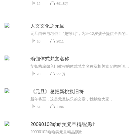
12
691.5万
人文文化之元旦
元旦由来与习俗！ “趣报到”，为3~12岁孩子提供全面的通识知识系列课程。让孩子广泛接触通识教育，掌握更全面的天文，历史，地理，艺术，生活及科普知识。找到兴趣，快乐成长！...
10
2011
瑜伽体式梵文名称
艾扬格瑜伽入门教程的体式梵文名称及相关意义的解说，让您学习到规范的梵文语法，理解梵文的正确涵义。无论你是零基础的初学者、熟练者还是高级练习者，都将有所收获。
70
251万
《元旦》总把新桃换旧符
新年将至，这是元旦快乐的文章，我献给大家，
64
2196
20090102哈哈笑元旦精品演出
20090102哈哈笑元旦精品演出