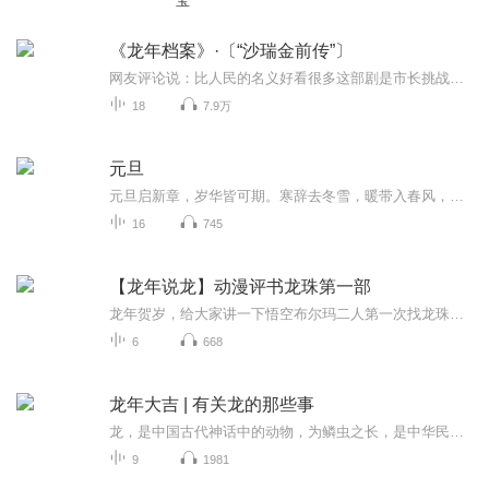
宝
《龙年档案》·〔“沙瑞金前传”〕
网友评论说：比人民的名义好看很多这部剧是市长挑战一把手，而且是单枪匹马，更具挑战性；而且在那个时代就揭露了一个乱像，一把手虽然不贪，但是为了维护政绩允许下面的人和亲戚贪；很有魄力和前卫性，在当时竟然审批通过了也是很意外；市长和市委书记的...
18
7.9万
元旦
元旦启新章，岁华皆可期。寒辞去冬雪，暖带入春风，旧岁遗憾随烟散。愿新年有光有暖，万事顺意，岁岁胜今朝。
16
745
【龙年说龙】动漫评书龙珠第一部
龙年贺岁，给大家讲一下悟空布尔玛二人第一次找龙珠的故事。
6
668
龙年大吉 | 有关龙的那些事
龙，是中国古代神话中的动物，为鳞虫之长，是中华民族的象征之一。相传龙能飞行，擅变化，会呼风唤雨等，与凤凰、麒麟等并列为祥瑞，古代主要寓意皇权；神话故事有画龙点睛、哪吒闹海、日月潭等。《氏族典》中提到：“祖龙，老龙也。”而“老龙”即应龙，...
9
1981