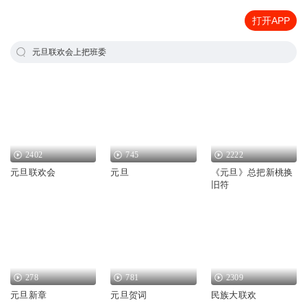
打开APP
元旦联欢会上把班委
2402
745
2222
元旦联欢会
元旦
《元旦》总把新桃换
旧符
278
781
2309
元旦新章
元旦贺词
民族大联欢