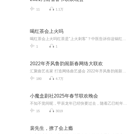
11
1.1万
喝红茶会上火吗
喝红茶会上火吗红茶是"上火刺客"？中医告诉你这锅红茶不背！最近网上流行一个梗："喝口红茶压压惊，结果更上火了"。作为一枚资深红茶爱好者兼中医老饕，今天必须给红茶正名——谁说红茶是"上火刺客"？这纯属千古奇冤！红茶在中医眼里可是个暖男体质。你问...
1
1
2022年齐风鲁韵闹新春网络大联欢
汇聚曲艺名家 打造网络曲艺盛会 2022年齐风鲁韵闹新春网络曲艺大联欢 完美拉开序幕 此次活动是在2020年以及2021年齐风鲁韵大联欢的基础上正式吹响集结号的 曲艺形式丰富多彩 相比以往节目更加多元 其中包含 相声 京剧 吕剧 评书 京东大鼓 豫剧 京韵大鼓 莲...
180
4.7万
小魔盒剧社2025年春节联欢晚会
不知不觉间呢，甲辰龙年已经快要过去，随着乙巳蛇年的到来，我们小魔盒剧社也迎来了我们创立以来，第一个春节，在过去的一年里我们共同携手经历了许多许多的故事……
15
3019
裴先生，撩了会上瘾