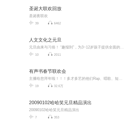
圣诞大联欢回放
圣诞夜联欢
39
6462
人文文化之元旦
元旦由来与习俗！ “趣报到”，为3~12岁孩子提供全面的通识知识系列课程。让孩子广泛接触通识教育，掌握更全面的天文，历史，地理，艺术，生活及科普知识。找到兴趣，快乐成长！...
10
2011
有声书春节联欢会
主播给您拜年啦！！！多才多艺的他们Rap、唱歌、短剧情，这个联欢会有点嗨听完各位的拜年我这该死的心动…2020年，还要相伴鸭~
19
32.6万
20090102哈哈笑元旦精品演出
20090102哈哈笑元旦精品演出
7
353