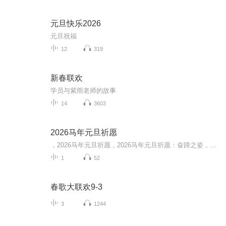
元旦快乐2026
元旦祝福
12
319
新春联欢
学员与紫雨老师的故事
14
3603
2026马年元旦祈愿
，2026马年元旦祈愿，2026马年元旦祈愿：奋蹄之姿，赴时代之约我祈愿，2026年的中国 山河锦绣，繁荣昌盛。我祈愿，2026年的每个奋斗者，都能策马扬鞭，不负韶华。我祈愿，2026年的情感世界，温暖纯粹 情谊绵长。我祈愿，，2026年的我们，心怀热爱，向阳而...
1
52
春歌大联欢9-3
3
1244