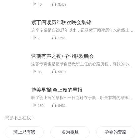
40
3.4万
紫丁阅读历年联欢晚会集锦
这个专辑是自2017年以来，记录紫丁阅读历年来的线上联欢晚会活动。他留下了很多美好的记忆，满载着紫丁家园中的欢歌笑语。这也是一种尝试，群里的朋友天南地北，怎样团聚呢？我们选择了这样一种方式，让声音隔空交汇，以纪念紫丁阅读生活的点点滴滴。希望你喜欢。
7
1261
营期有声之夜+毕业联欢晚会
这张专辑也是记录自己做班主任的心路历程，有我的小可爱们在每次营期，零基础入门第四周创作的有声之夜的作品，还有每期结营的毕业联欢会表演的节目，爱你们，每一位，你们都是我清秋的骄傲哦，加油吧大宝儿们，我们一起抱团一起继续努力前行吧�
93
5919
博美早报|会上瘾的早报
听了会上瘾的早报~ 一日之计在于晨，听最有料的早报分享！
160
8431
您是不是在找：
班上只有我一个男生
名为撒旦
学委的套路千千万