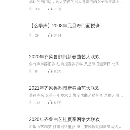
酒店的房门边，高大英俊的男人将妖艳的女子抵在墙上，两手将她抱起。地下停车场中，两人的密切靠在一起。咖啡厅里。我静静看着面前散开的一张张的照片，每一张都是温情美好，激情无限。 我讥诮着，嘲讽地问自己：冷佳琪，你这是不相信事实，还是自取其辱...
397
7.9万
【么学声】2008年元旦奇门面授班
29
3484
2020年齐风鲁韵闹新春曲艺大联欢
爆竹声声辞旧岁 红梅报喜岁岁年 又是辞旧迎新日 北风萧萧一岁除 2019即将离我们远去2020正向我们迎面走来 聚集全国各地曲艺人才 打造属于我们平民百姓的曲艺盛宴 齐风鲁韵2020年新春大联欢 属于您的专属曲艺大餐 还等什么赶紧来 我在这里等着您 本活动有山...
84
8.5万
2021年齐风鲁韵闹新春曲艺大联欢
暑往寒来 又是一年岁末 汇聚全国曲艺精英 打造曲艺盛宴 继2020年齐风鲁韵闹新春 网络曲艺大联欢之后 第二届2021年齐风鲁韵闹新春 网络曲艺大联欢 欢天喜地 拉开序幕 此次活动由山东淄博曲艺爱好者刘鹏 全面发起 注: 这次活动自推出以来 受到了各位老师的广泛关注和支持 河南电视台《梨园春 》频道常驻嘉宾 豫剧名家金不换老师 山东郓城莲花落名家杨晓琼老师 坠子名家刘瑞莲老师 西河大鼓名家王丽娟老师 等各位老师 都对此次活举行 奉献出了应有的作品和问候 在这里由衷表示感谢 汇集全国曲艺名家 打造曲艺盛宴 京东大鼓 西河大鼓 京韵大鼓 东北大鼓 莲花落 评书 山东快书 京剧 豫剧 吕剧 坠子 四川方言金钱板等 各种艺术形式星罗棋布 精彩纷呈 值得您拥有 还等什么赶紧来 。。。。。 活动发起人刘鹏活动策划 刘鹏 王晓军
166
5.6万
2020年齐鲁曲艺社夏季网络大联欢
汇聚曲艺精英 打造网络盛宴 继【齐风鲁韵闹新春网络大联欢】和 【天南地北中华情】齐心协力抗疫情网络曲艺汇报演出之后 又一次网络盛宴 精彩节目等着您 还等什么赶紧来收听关注吧！！！！ 本次活动由北京市朝阳区评书演员孔庆友老师以及淄博民间评书艺人刘...