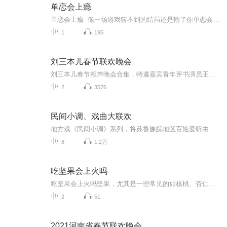
单恋会上瘾
单恋会上瘾 像一场游戏猜不到的结局还是输了你单恋会上瘾是一种悲剧...
1
195
刘三本儿春节联欢晚会
刘三本儿春节相声晚会合集，特邀嘉宾青年评书演员王子源、青年戏曲演员小玉声，希望您在新的一年里心想事成、笑口常开，合家欢乐、万事如意！
2
3576
民间小调、戏曲大联欢
地方戏《民间小调》系列，将苏鲁豫皖地区百姓爱听由刘晓燕、薄战士、张芳、孟献礼、方雪艳、丁延果等民间艺术家演唱的跑四川、五只小船、摘樱桃、补缸、绣荷包、孟姜女、十杯酒、四季歌、叹五更、五哥放羊等一批脍炙人口的小调整合一起，陆续上传，是您爸妈最喜欢的精神蛋糕，不信送给他们试试吧
8
1.2万
吃坚果会上火吗
吃坚果会上火吗坚果，尤其是一些常见的如核桃、杏仁、腰果、花生等，通常被认为是一种健康的零食选择，因为它们富含不饱和脂肪酸、蛋白质、纤维和其他营养素。然而，坚果也含有较高的脂肪和热量，这些因素可能会导致一些人在食用后感到“上火”。
2
51
2021河南省春节联欢晚会