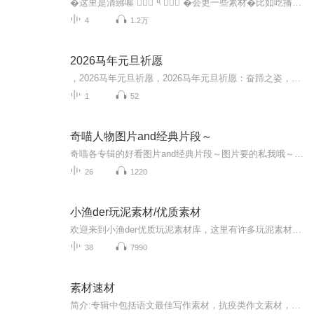
�这里是清紼喔 ๑⃙⃘´༥`๑⃙⃘ �会更一些素材�比如吃播(ˊo̴̶̷̤ ̫ o̴̶̷̤ˋ)asmr૮ •�• აᐝ解压>ᴗoಣ��二转哦<(｀^´)>�想要素材需要找主播发到圈子里哦(♡>�<)/♥
4
1.2万
2026马年元旦祈愿
，2026马年元旦祈愿，2026马年元旦祈愿：奋蹄之姿，赴时代之约我祈愿，2026年的中国 山河锦绣，繁荣昌盛。我祈愿，2026年的每个奋斗者，都能策马扬鞭，不负韶华。我祈愿，2026年的情感世界，温暖纯粹 情谊绵长。我祈愿，，2026年的我们，心怀热爱，向阳而...
1
52
奇喵人物图片and经典片段～
奇喵各专辑的好看图片and经典片段～图片要的私我哦～我发泥～（要关注+专辑好评噢）
26
1220
小渔der玩泥素材/优质素材
欢迎来到小渔der优质玩泥素材库，这里有许多玩泥素材啦啦啦，搬运工哦
38
7990
素材速材
简介:专辑中包括语文最佳写作素材，抗疫类作文素材，各种名人逸事…… 主播录制条件有限，还请大家多多包涵！