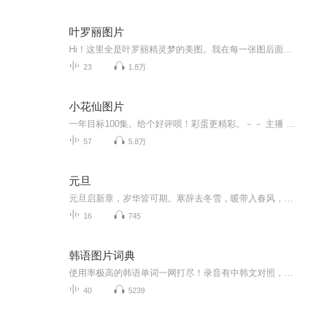
叶罗丽图片
Hi！这里全是叶罗丽精灵梦的美图。我在每一张图后面都给大家留了点时间让大家把喜欢的图保存下来。如果你觉得这个图不太清晰，你可以私信找我要原图哦！
23
1.8万
小花仙图片
一年目标100集。给个好评呗！彩蛋更精彩。－－ 主播 贝瑞吖也叫逆光小爱
57
5.8万
元旦
元旦启新章，岁华皆可期。寒辞去冬雪，暖带入春风，旧岁遗憾随烟散。愿新年有光有暖，万事顺意，岁岁胜今朝。
16
745
韩语图片词典
使用率极高的韩语单词一网打尽！录音有中韩文对照，方便同学们在路上收听磨耳朵！更多韩语学习的内容，欢迎关注订阅“韩语助手FM” ：）
40
5239