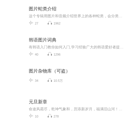
图片蛇类介绍
这个专辑用图片和音频介绍世界上的各种蛇类，会分类别介绍，如有错误欢迎指正。
27
1962
韩语图片词典
有韩语入门教你如何入门,学习经验广大的韩语爱好者提供自己学习的心得体会;韩语词汇包含各类词汇满足你各个方面的需求;韩语阅读:韩国古今各种书籍、童话、谚语等的阅读;韩语...
40
1296
图片杂物库（可盗）
34
10.5万
元旦新章
命途风霜尽，乾坤气象和，历添新岁月，福满旧山河！龙蛇交替，迎接全新的2025！
10
278