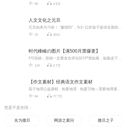
50
2.6万
人文文化之元旦
元旦由来与习俗！ “趣报到”，为3~12岁孩子提供全面的通识知识系列课程。让孩子广泛接触通识教育，掌握更全面的天文，历史，地理，艺术，生活及科普知识。找到兴趣，快乐成长！...
10
2011
时代峰峻の图片【满500月票爆更】
‼️可投稿，投稿一定要发在评论区‼️严禁贴脸，贴脸皮下塌/BE多次贴脸永久拉黑会在评论区里发一些视频中的图片，想要视频里的图片看评论区已经下楼的只有投稿才会发，不投稿不发可单人，可CP（可跨代），可多人，可团体●TFBOYS王俊凯、王源、易烊千玺（...
124
2.7万
【作文素材】经典语文作文素材
茄子地理公益课程 · 热爱地理 · 热爱万物～需要地理课程的茄粉可以添加小助理老师vx：qiezixiaozhuli也可以关注【上手教育网校】获得更多免费资源下载～
84
77.7万
您是不是在找：
名为撒旦
网游之素问
撒旦之子