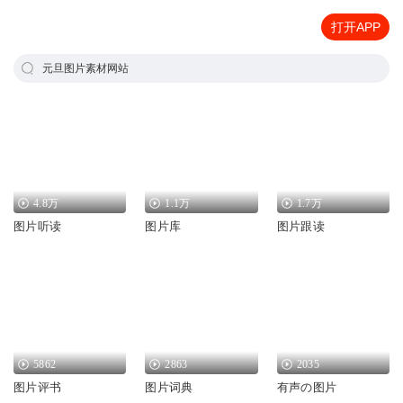
打开APP
元旦图片素材网站
4.8万
1.1万
1.7万
图片听读
图片库
图片跟读
5862
2863
2035
图片评书
图片词典
有声の图片