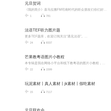
元旦贺词
《我的简介》喜马拉雅FM司南时代的听众朋友们你们好，首先非常感谢大家一直以来对司南时代的支持，为我们的进步提供宝贵的意见。马上我们将迎来2018年，在新的一年里我们会更加用心的给大家准备优秀的作品，2018我们一同进步。为了感谢大家长久以来的支持...
1
781
法语TEF听力图片题
更多TEF题库，欢迎订阅关注“遇见法语”。...
24
8337
芒果教粤语图片小教程
本专辑是我在网络小平台和线下教粤语的图片小教程，做成图片是方便传播保存下来哦！这些教程涉及生活各方面，而且是基础加地道口语都有，非常实用，建议保存！
22
1599
玩泥素材丨真人素材丨jk素材丨假吃素材
15
7117
元旦联欢会