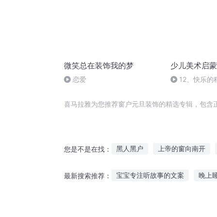
微笑总在装饰我的梦
少儿美术启蒙
恋爱
12、快乐的
喜马拉雅为您推荐窗户元旦装饰的精选专辑，包含
黑人黑户
上帝的窗向南开
您是不是在找：
白马饰金羁
重生之上帝请开
宝宝专注听故事的文案
晚上
最新搜索推荐：
灵饰天下
好想有个系统掩饰
听睡觉故事小说推荐女生
舅