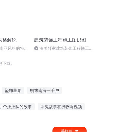
风格解说
建筑装饰工程施工图识图
南亚风格的特点
澳美轩家建筑装饰工程施工图
学习培训视频教程4
包下载。
坠饰星界
明末南海一千户
黑户
我的窗户通异界
平行世界的窗口
听个汪汪队的故事
听鬼故事在线收听视频
教育孩子听故事的句子
手机端