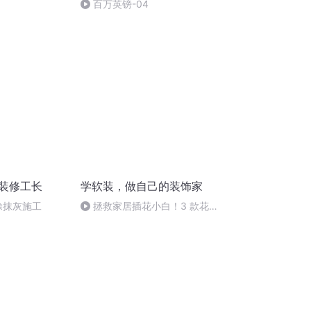
百万英镑-04
饰装修工长
学软装，做自己的装饰家
喷涂抹灰施工
拯救家居插花小白！3 款花瓶
+ 配花攻略