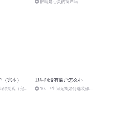
眼睛是心灵的窗户吗
户（完本）
卫生间没有窗户怎么办
何为得觉观（完
10. 卫生间无窗如何选装修材
料？