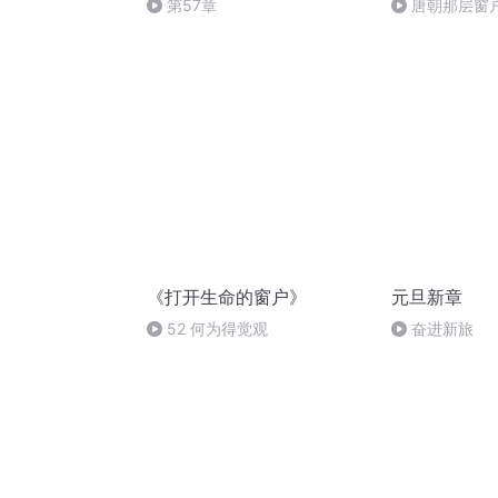
第57章
唐朝那层窗户
《打开生命的窗户》
元旦新章
52 何为得觉观
奋进新旅