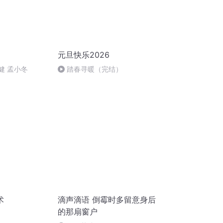
元旦快乐2026
健 孟小冬
踏春寻暖（完结）
术
滴声滴语 倒霉时多留意身后
的那扇窗户