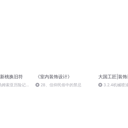
新桃换旧符
《室内装饰设计》
大国工匠|装
汤姆索亚历险记
28、信仰民俗中的禁忌
3.2.4机械