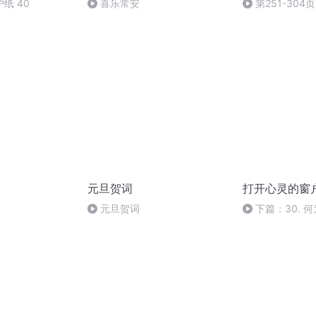
纸 40
喜乐常安
第251-304页
元旦贺词
打开心灵的窗
元旦贺词
下篇：30. 
本）