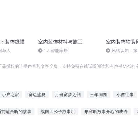
：装饰线描
室内装饰材料与施工
室内装饰软装
稻草人
1.7 智能家居
风格认知：东
和家居设计要点
正品授权的连播声音和文字全集，支持免费在线试听阅读和有声书MP3打
小户之家
窗边盛夏
月当窗梦之韵
三年同窗
小窗往事
窗
公主半夜又爬我窗户
还你一窗明月
百里无窗
天下第一
睡前适合听的故事
战国四公子故事听
形容听故事开心的成语
自己
饰界主宰
舅听水星记的故事
听小熊讲废话的故事
妹子听男人的故事视频