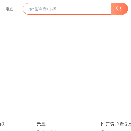
电台
纸
元旦
推开窗户看见