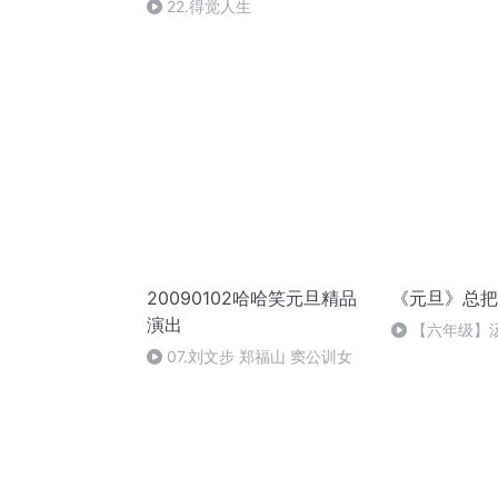
祈愿
22.得觉人生
20090102哈哈笑元旦精品
《元旦》总把
演出
【六年级】
（节选）
07.刘文步 郑福山 窦公训女