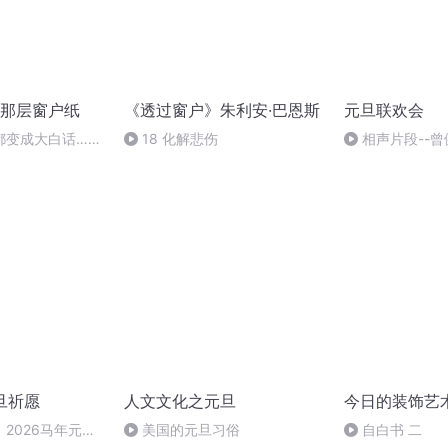
那层窗户纸
《透过窗户》朱利安·巴恩斯
元旦联欢会
都变成大白话…
18 化解悲伤
相声片段--曾
】
旦祈愿
人文文化之元旦
今日的装饰艺
2026马年元旦
美国的元旦习俗
自白书 二