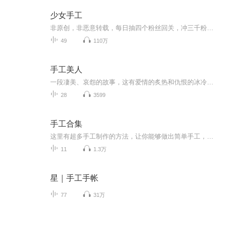
少女手工
非原创，非恶意转载，每日抽四个粉丝回关，冲三千粉麻烦帮个忙，鞋鞋️️
49
110万
手工美人
一段凄美、哀怨的故事，这有爱情的炙热和仇恨的冰冷。一张婚礼请柬引出一起阵年凶案的回忆。展颜，是个美丽的女子，曾经令他梦牵魂绕令他爱不释手的已经逝去的女孩，意外地成了最要好朋友的妻子？待产的妹妹总是噩运连连，这是为什么？自己新结识的女友又...
28
3599
手工合集
这里有超多手工制作的方法，让你能够做出简单手工，都是一些漂亮的，可以拿来送朋友
11
1.3万
星｜手工手帐
77
31万