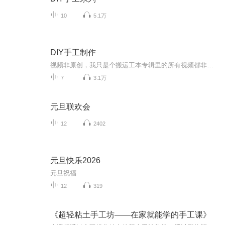
10
5.1万
DIY手工制作
视频非原创，我只是个搬运工本专辑里的所有视频都非原创哦～手工DIY教程，制作出可爱的手工作品～希望大家喜欢这个专辑 谢谢大家的支持！
7
3.1万
元旦联欢会
12
2402
元旦快乐2026
元旦祝福
12
319
《超轻粘土手工坊——在家就能学的手工课》