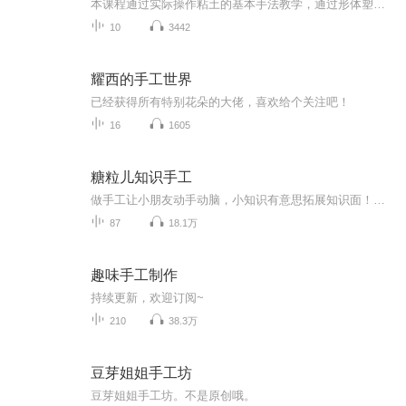
本课程通过实际操作粘土的基本手法教学，通过形体塑造，比例协调，培养孩子的立体空间思维、量变的感知，学习长短、大小、粗细、多少等数学问题。通过用基础颜色混合，变换出多种多样的色彩，不同色彩的搭配，不同形体的组合，启蒙孩子的设计能力，思考能...
10
3442
耀西的手工世界
已经获得所有特别花朵的大佬，喜欢给个关注吧！
16
1605
糖粒儿知识手工
做手工让小朋友动手动脑，小知识有意思拓展知识面！玩中有学，乐学乐玩！
87
18.1万
趣味手工制作
持续更新，欢迎订阅~
210
38.3万
豆芽姐姐手工坊
豆芽姐姐手工坊。不是原创哦。