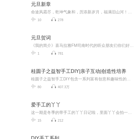
元旦新章
命途风霜尽，乾坤气象和，历添新岁月，福满旧山河！龙蛇交替，迎接全新的2025！
10
278
元旦贺词
《我的简介》喜马拉雅FM司南时代的听众朋友们你们好，首先非常感谢大家一直以来对司南时代的支持，为我们的进步提供宝贵的意见。马上我们将迎来2018年，在新的一年里我们会更加用心的给大家准备优秀的作品，2018我们一同进步。为了感谢大家长久以来的支持...
1
781
桂圆子之益智手工DIY|亲子互动|创造性培养
桂圆子之益智手工DIY包含一系列富有创意和趣味性的手工DIY活动，旨在通过动手实践来培养观众的创造力、想象力和解决问题的能力。欢迎来到桂圆子手作小课堂，开启一趟智慧与创意的旅程。与桂圆子姐姐和小鹿姐姐一起玩转创意手工，解锁更多事物可能性。
80
407.3万
爱手工的丫丫
这一期是冬季的带手工的丫丫日记啦，里面丫丫会拍一些关于手工的内容，让我们一起见证手工给我们带来的快乐吧
15
212
DIY手工系列