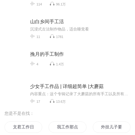
114
96.1万
山白乡间手工活
沉浸式古法制作物品，适合睡觉看
11
1781
挽月的手工制作
4
1.4万
少女手工作品 | 详细超简单 |大蘑菇
内容重点：这个专辑记录了大蘑菇的所有手工以及所有手工的详细做法，每篇都经过精心制作，如果你有时间，一定要把它看完，里面的手工都非常简单适合谁听：喜欢手工的朋友们主播介绍：Hi，我是大蘑菇，一个与世无争巨大蘑菇头，有毒，不要碰
17
13.6万
您是不是在找：
文君工作日志
我工作那点事儿
外挂儿子要打工