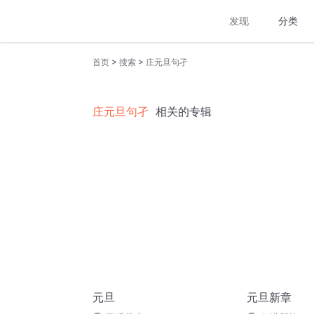
发现
分类
>
>
首页
搜索
庄元旦句孑
庄元旦句孑
相关的专辑
元旦
元旦新章