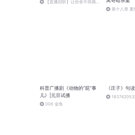
离奇暗杀案
【直播回听】让你舍不得摘耳
机的说书人
第十八章 
（三）
科普广播剧《动物的“屁”事
《庄子》句读
儿》|元旦试播
1837420
大宗师9句读原
006 金鱼