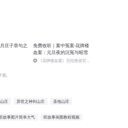
年3月庄子章句之
免费收听｜案中冤案·花牌楼
血案：元旦夜的沉冤与昭雪
《花牌楼血案》完结夜收官，
案中冤案终落幕！
下载。
山庄
异世之神剑山庄
圣地山庄
你还欠我一句我爱你
罗北山庄
听故事图片简单大气
听故事画图教程视频