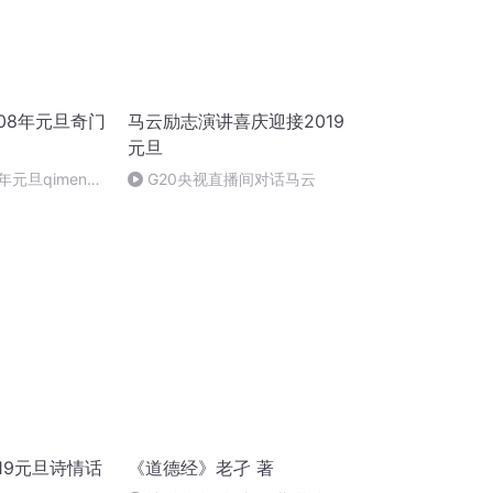
08年元旦奇门
马云励志演讲喜庆迎接2019
元旦
年元旦qimen面
G20央视直播间对话马云
19元旦诗情话
《道德经》老孑 著