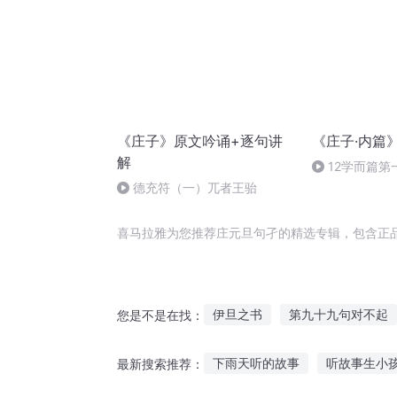
《庄子》原文吟诵+逐句讲
《庄子·内篇
解
12学而篇第
归 16.患不知人
德充符（一）兀者王骀
喜马拉雅为您推荐庄元旦句孑的精选专辑，包含正
伊旦之书
第九十九句对不起
您是不是在找：
神龙山庄
孑然穿越
九道
下雨天听的故事
听故事生小
最新搜索推荐：
最强撒旦
我的山庄