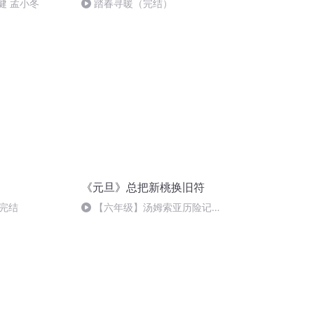
健 孟小冬
踏春寻暖（完结）
《元旦》总把新桃换旧符
1完结
【六年级】汤姆索亚历险记
（节选）