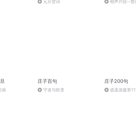
元旦贺词
相声片段--曾
旦
庄子百句
庄子200句
习俗
守道与权变
逍遥游篇章1