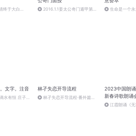
公奇门面授
意荟萃
案情终于大白
2016.1.1姜太公奇门遁甲第一
生命是一个永
集
作者：顾瑞荣，
。文字。注音
林孑失恋开导流程
2023中国朗
新春诗歌朗诵
53滴水有恒 庄子。
林孑失恋开导流程·番外篇
注译
【常见问题解答】
江霞朗诵《无
静水流深