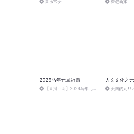
喜乐常安
奋进新旅
2026马年元旦祈愿
人文文化之元
【直播回听】2026马年元旦
美国的元旦
祈愿