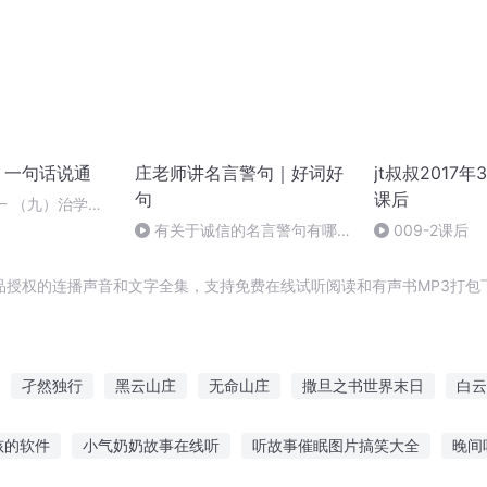
》一句话说通
庄老师讲名言警句｜好词好
jt叔叔2017
句
课后
一 （九）治学指
有关于诚信的名言警句有哪
009-2课后
些？
品授权的连播声音和文字全集，支持免费在线试听阅读和有声书MP3打包
孑然独行
黑云山庄
无命山庄
撒旦之书世界末日
白云
山庄
千万回眸不如一句你好
名为撒旦
西风山庄
句子全集
孩的软件
小气奶奶故事在线听
听故事催眠图片搞笑大全
晚间