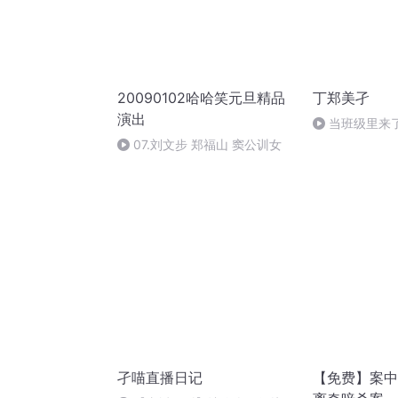
20090102哈哈笑元旦精品
丁郑美孑
演出
当班级里来了
07.刘文步 郑福山 窦公训女
孑喵直播日记
【免费】案中