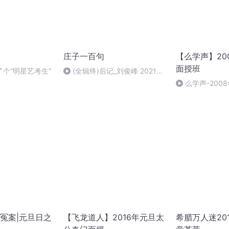
庄子一百句
【么学声】20
面授班
个“明星艺考生”
(全辑终)后记_刘俊峰 2021年
7月8日 12:12
么学声-2008
授班录像-47
冤案|元旦日之
【飞龙道人】2016年元旦太
希腊万人迷20