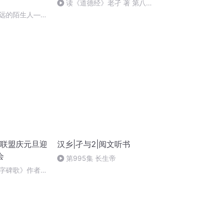
读《道德经》老孑 著 第八十
一章 分享越多 生命越富有
远的陌生人——
朗读：顾瑞荣
诵联盟庆元旦迎
汉乡|孑与2|阅文听书
会
第995集 长生帝
字碑歌》作者：