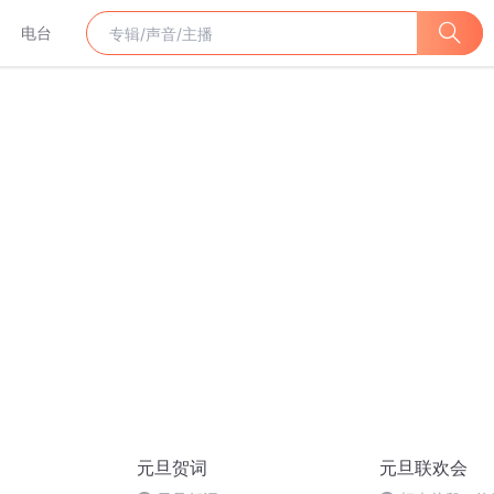
电台
元旦贺词
元旦联欢会