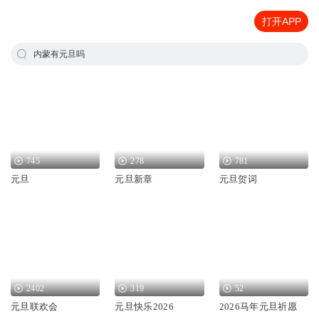
打开APP
内蒙有元旦吗
745
278
781
元旦
元旦新章
元旦贺词
2402
319
52
元旦联欢会
元旦快乐2026
2026马年元旦祈愿