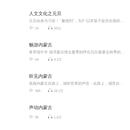
人文文化之元旦
元旦由来与习俗！ “趣报到”，为3~12岁孩子提供全面的通识知识系列课程。让孩子广泛接触通识教育，掌握更全面的天文，历史，地理，艺术，生活及科普知识。找到兴趣，快乐成长！...
10
2011
畅游内蒙古
青草现牛羊 雄浑蒙古情去夏季的呼伦贝尔避暑去秋季的额济纳看胡杨到冬季的林场邂逅童话世界这里是FM轻奢拾光 畅游内蒙古添加vx：FMQSSGFM 来互动呀
64
4.2万
听见内蒙古
美丽内蒙古在路上，倾听世界的声音；在路上，感受自然的脉动。听见内蒙古
309
29.1万
声动内蒙古
95
1.6万