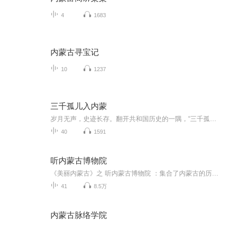
4
1683
内蒙古寻宝记
10
1237
三千孤儿入内蒙
岁月无声，史迹长存。翻开共和国历史的一隅，“三千孤儿入内蒙”这段铭刻中华民族血乳交融的历史佳话感动着一代又一代人。当年的承诺跨越时空，深情诠释着草原母亲宽广包容的胸怀与超越民族血缘的大爱。2021年3月5日，习近平总书记在参加十三届全国人大四...
40
1591
听内蒙古博物院
《美丽内蒙古》之 听内蒙古博物院 ：集合了内蒙古的历史、地域与民族特色，是浓缩了中国北方亿万年来生态变迁史与草原文明发展史的一部“百科全书”。
41
8.5万
内蒙古脉络学院