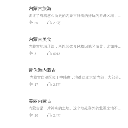
内蒙古旅游
讲述了有着悠久历史的内蒙古好看的好玩的避暑区域，感受蒙古民族的传统文化和历史的变迁留给我们的文化遗产……
50
2.5万
内蒙古美食
内蒙古地域辽阔，所以其饮食风格因地区而异，比如呼和浩特地理位置靠近塞内，融合了中国南北各地的饮食；呼伦贝尔和兴安盟处于中国东北地区，所以这一带融合了草原美食和东北美食文化；而阿拉善盟地处大西北，与甘肃、新疆为邻，所以饮食习惯上除了草原风...
3
6012
带你游内蒙古
内蒙古自治区位于中纬度，地处欧亚大陆内部，大部分地区处在东亚季风的影响之下，属于温带大陆性季风气候区，气候复杂多样，四季分明。
17
2.3万
美丽内蒙古
内蒙古是一片神奇的土地。这个地处塞外的北疆之地不但拥有辽阔的草原、广袤的大漠，还拥有独特的风土人情。并且，内蒙古有其天然草场辽阔而宽广，总面积位居中国五大草原之首。千百年来，牧人、牲畜、草原三者交织在一起，在这片神奇的土地上创造了灿烂的...
20
2.4万