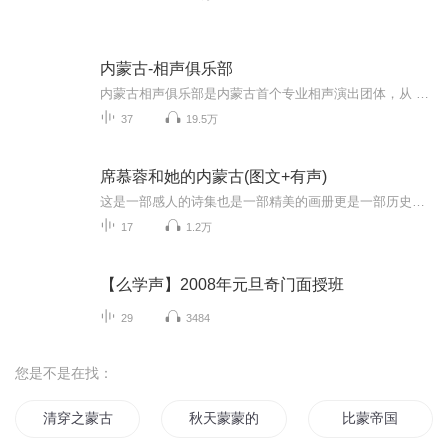
内蒙古-相声俱乐部
内蒙古相声俱乐部是内蒙古首个专业相声演出团体，从 2010年成立至今已六个年头了！内蒙古相声俱乐部的演出早已成为呼市周末休闲娱乐的固定场所，潮流休闲活动，每场演出的上座率爆满，演出一票难求。内蒙古相声俱乐部视频、社交媒体的视频作品，也被广泛传...
37
19.5万
席慕蓉和她的内蒙古(图文+有声)
这是一部感人的诗集也是一部精美的画册更是一部历史纪念册有着蒙古族草原血统的席慕蓉，从未去过魂牵梦萦的故乡，字里行间流露出作家对故乡的思念和期待。本书不仅是席慕蓉女士回乡过程的见闻，更是对蒙古族人和草原文化的溯源，也从诗人的角度多侧面对蒙古的历史进行重现。这是席慕容回归家乡时内心听到的真实呼唤，也是一段内蒙古大地绝美景致的旅行和探索。...
17
1.2万
【么学声】2008年元旦奇门面授班
29
3484
您是不是在找：
清穿之蒙古皇后
秋天蒙蒙的雨
比蒙帝国