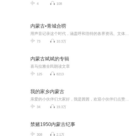
4
108
内蒙古•青城合唠
用声音记录这个时代，涵盖呼和浩特的各界资讯、文体娱乐，帮助用户放松手眼，听遍青城。...
73
10.3万
内蒙古斌斌的专辑
喜马拉雅全民朗读文章
125
8213
我的家乡内蒙古
亲爱的小伙伴们大家好，我是茜茜，欢迎小伙伴们点赞转发，茜茜会更努力录播大家喜欢的东西，谢谢！
34
19.3万
禁赌1950内蒙古纪事
308
2.1万