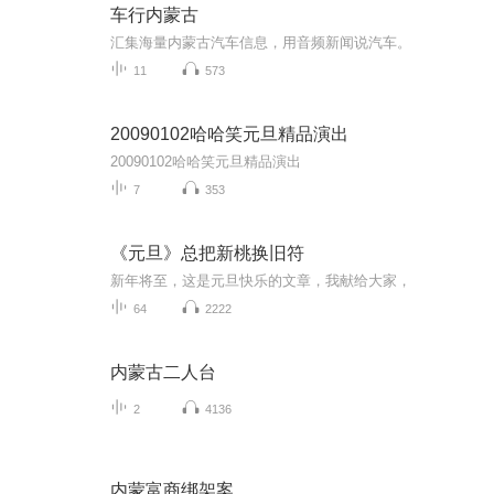
车行内蒙古
汇集海量内蒙古汽车信息，用音频新闻说汽车。
11
573
20090102哈哈笑元旦精品演出
20090102哈哈笑元旦精品演出
7
353
《元旦》总把新桃换旧符
新年将至，这是元旦快乐的文章，我献给大家，
64
2222
内蒙古二人台
2
4136
内蒙富商绑架案