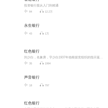
投资银行股从入门到精通
84
12.2万
永生银行
43
1万
红色银行
刘少白，名象庚，字少白1937年他根据党组织的指示返回家乡协助八路军一二〇师开辟晋西北抗日根据地帮助八路军筹措资金……长篇小说《红色银行》讲述刘少白等人创办中国人民银行前身，兴县农民银行、西北农民银行的传奇故事，展示中国共产党早期金融业发展...
35
1994
声音银行
18
797
红色银行