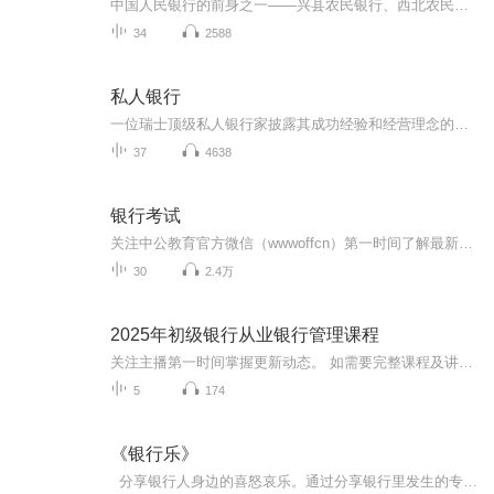
中国人民银行的前身之一——兴县农民银行、西北农民银行的传奇历史和风云人物故事
34
2588
私人银行
一位瑞士顶级私人银行家披露其成功经验和经营理念的首部著作〔瑞士〕鲍里斯•F•J•科勒迪（Boris F.J.Collardi）著张春子•译全球经济的变化、金融市场的动荡、更为严格的监管要求……共同推动了银行经营环境的根本性变化。面对各种各样的挑战，私人银行讲如何进行适应性变革呢？是等待尘埃落定，与伴随变化而来的关键发展机遇擦肩而过；还是主动应对不确定性，从而在这个竞争性市场上实现卓越呢？成功的私人银行必定主动迎接挑战，积极考虑现代实践和理念，并持续开发基本技能和竞争力，实现更好、更有效地服务于客户，从而在各种挑战中完美胜出。不幸，目前可以获得的私人银行方面的学术资料很少；有幸，我们寻到了瑞士顶级私人银行的领军人物对此的真知灼见！它是一部涵盖整个私人银行价值链的专著，它是全球私人银行业新一代CEO的必读书！
37
4638
银行考试
关注中公教育官方微信（wwwoffcn）第一时间了解最新考试资讯！提供银行招聘,银行招聘信息_时间,农村信用社招聘,银行从业资格考试,证券从业资格考试,银行考试培训,银行面试辅导,农村信用社考试等方面内容。
30
2.4万
2025年初级银行从业银行管理课程
关注主播第一时间掌握更新动态。 如需要完整课程及讲义，请+威心：wyzk7056（备注喜马） 其他科目课程，点击主播专辑查找。 关注V获取最全面最系统课程，助您高效备考。
5
174
《银行乐》
分享银行人身边的喜怒哀乐。通过分享银行里发生的专属趣闻笑话、银行人关注的热门影评、银行优秀客户经理的旅游放松、诗词放松、歌唱放松等绝活展示等等讲述银行人自己的喜怒哀乐，使其真正达到放松身心、减压增效的目的...