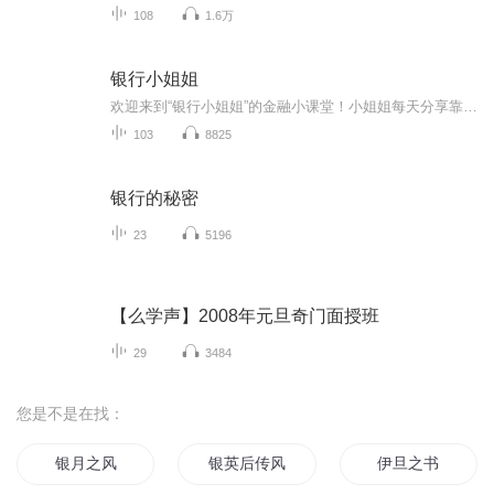
108
1.6万
银行小姐姐
欢迎来到“银行小姐姐”的金融小课堂！小姐姐每天分享靠谱实用的金融小知识，让财经不再是高冷的数字游戏，而是你我生活中不可或缺的超能力。想象一下，如果银行里的那些专业术语都能变成亲切的邻家故事，复杂的金融原理都能化作生活中的小窍门，那该多有...
103
8825
银行的秘密
23
5196
【么学声】2008年元旦奇门面授班
29
3484
您是不是在找：
银月之风
银英后传风再起时
伊旦之书