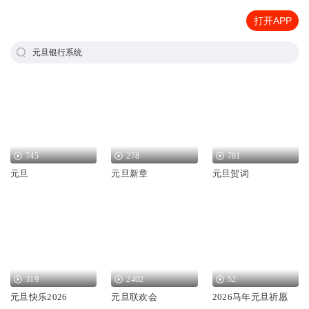
打开APP
元旦银行系统
745
278
781
元旦
元旦新章
元旦贺词
319
2402
52
元旦快乐2026
元旦联欢会
2026马年元旦祈愿