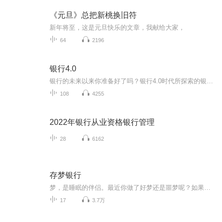
《元旦》总把新桃换旧符
新年将至，这是元旦快乐的文章，我献给大家，
64
2196
银行4.0
银行的未来以来你准备好了吗？银行4.0时代所探索的银行业务根据其逻辑结论从本质上已经发生改变，那么银行业在30年以后会发生什么呢？世界上最好的银行也在面临这种转变金融创新。的创业公司已经在重新定义当今的银行业务内容，银行也在被迫发展新的能力新...
108
4255
2022年银行从业资格银行管理
28
6162
存梦银行
梦，是睡眠的伴侣。最近你做了好梦还是噩梦呢？如果有一家银行，能够延续美梦，改变噩梦，你想不想进去试一试呢？故事的主人公是食梦貘，这是从中国传到日本的一种传说生物。据说以吃掉人的梦为生，它的身体像熊，鼻子像象，眼睛像犀，尾巴像牛，腿像老虎...
17
3.7万