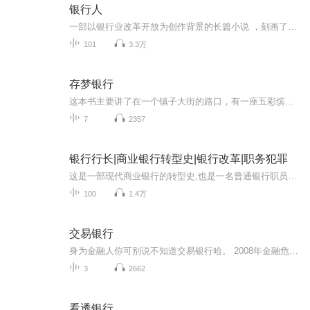
银行人
一部以银行业改革开放为创作背景的长篇小说 ，刻画了一群普通的基层银行人历经改革的岁月沉浮与心路历程。
101
3.3万
存梦银行
这本书主要讲了在一个镇子大街的路口，有一座五彩缤纷的房子。这里就是小镇最著名的存梦银行。里面的行长是一群名叫墨的怪物的首领的孙子“墨太郎”。它们依靠吃梦为生，它们开这个锁银行的保险费就是噩梦。墨本身不会做梦，但是们却可以看到人们的梦。突然有一天，有一个黑衣人闯入存梦银行，拿走很多噩梦当天晚上那些噩梦融化了，梦回到了它们的主人身上。只有一个梦，它没有了主人，所以就到了黑衣人的脑子里。黑人做梦了他也变成了一个幸福的人。
7
2357
银行行长|商业银行转型史|银行改革|职务犯罪
这是一部现代商业银行的转型史,也是一名普通银行职员的奋斗史。从20世纪80年代到21世纪10年代,大田银行经历了从国家政策银行到商业银行的改革与阵痛,由此不同银行人的人生开始分叉:普通职员杨天友几经波折,不改热忱,终于成长为一名勇于担当、尽职尽责的银...
100
1.4万
交易银行
身为金融人你可别说不知道交易银行哈。 2008年金融危机后，一向默默无闻的交易银行业务成为了花旗等全球知名银行的重要收入来源。那么如今成为香饽饽的交易银行到底是做什么业务的呢？“交易银行将重塑银行业未来的对公业务”。在波士顿召开的SWIFT国际银行家业务讨论会上，这句话成为开幕式上的焦点；交易银行真正受到国际银行界的重视是美国次贷危机爆发之后，在银行其它业务一片惨淡的情况下，交易银行一枝独秀。翻开我国几大国有银行的财报可以发现，曾经贡献大半利润的对公业务占比急剧下降。公司业务...
3
2662
看透银行