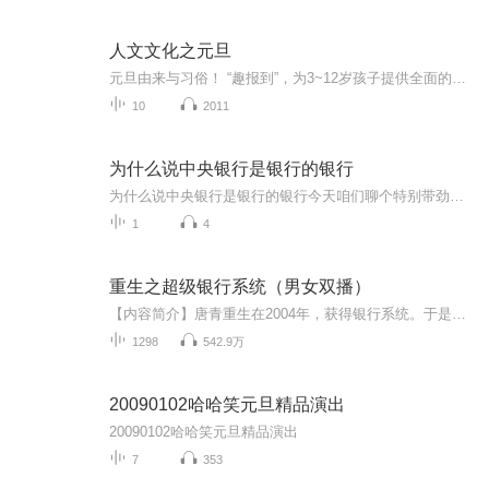
人文文化之元旦
元旦由来与习俗！ “趣报到”，为3~12岁孩子提供全面的通识知识系列课程。让孩子广泛接触通识教育，掌握更全面的天文，历史，地理，艺术，生活及科普知识。找到兴趣，快乐成长！...
10
2011
为什么说中央银行是银行的银行
为什么说中央银行是银行的银行今天咱们聊个特别带劲的话题——中央银行为啥被叫做"银行的银行"。先别急着划走，这可不是那种让人打哈欠的金融课，咱们用中医调理身体的思路，给你掰开了揉碎了讲明白。首先得声明，本人就是个热爱中医的健康管理师，可不是...
1
4
重生之超级银行系统（男女双播）
【内容简介】唐青重生在2004年，获得银行系统。于是，他亮了。他掌握着非洲的经济命脉。他影响着中东的局势走势。他是全世界大部分国家的债主。他是整个世界金融秩序新的制定者。他是潜藏在这颗星球背后最大的BOSS。美元，不再是货币的唯一霸主，欧元，让...
1298
542.9万
20090102哈哈笑元旦精品演出
20090102哈哈笑元旦精品演出
7
353