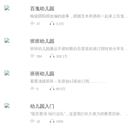
百鬼幼儿园
根据阴阳师改编的故事，跟随茨木和酒吞一起来上百鬼幼儿园吧！（目前已停更）
47
3.4万
班班幼儿园
班班幼儿园搬运不易转载自百度喜欢就订阅转发分享非原创
384
308.1万
班班幼儿园
看看顶级班班～非原创x3喜欢订阅..............
6
88.9万
幼儿园入门
“能言善演·知行达礼”，这是我们长久致力的教育目标。 我们努力把艺术教育和素质教育成功对接，我们用心把专业 教育和大众教育完美融合。 从1996年——创业之初，我们曾把口才教师拟作为“医生”、 “教练”和“导演”，并以此作为我们自己的工作方向和行业标准： 有那么多母语发音不准、口语表达不清的孩子需要“医生”； 有那么多天资聪慧的孩子如果经过专业“教练”的调教，就会举止 出众、仪态高雅；“孩子们都是天生的演员”，我们就是“导演”， 挖掘他们的天分，为孩子们在人生的舞台上有更多的精彩！ 就是我们现在做的，未来要做的，并且一直要做的事业！ 我们可能更了解孩子！我们可能找到了教育的真谛！我们知道 孩子需要什么，我们了解家长需要什么，我们也清楚能为社会奉献 什么！艺术是美好的，教育是高尚的，在我们这里你会看到孩子们 快乐地改变和提高。 如今，我们已经有了“全景纷呈教学法”、“习惯矫正教学法”、 “一气呵成教学法”；有了“艺素融合教育方略”；有了五大运作 体系；有了这套幼儿园专用系列教材；有了父母教育能力训练系列 教材；有了上至东北下至江南的上百家分校，将来我们还会有…… 为了孩子我们一直在努力！ 欢迎来亲自体验，并真诚相邀 —— 与我们同行！
10
1004