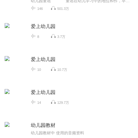
幼儿园童谣 童谣在幼儿学习中的地位和作，早己被人们认识到，它对于儿童知识面的扩大，能力的培养，情感的熏陶，美感的启迪，都有着潜移默化的作用。本套专辑选用了一些耳熟能详的童谣，节奏清新愉快，好听易唱，让孩子的每一天都充满着...
146
501.3万
爱上幼儿园
8
3.7万
爱上幼儿园
10
10.7万
爱上幼儿园
14
129.7万
幼儿园教材
幼儿园教材中 使用的音频资料