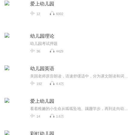
爱上幼儿园
12
6002
幼儿园理论
幼儿园考试押题
36
4429
幼儿园英语
美国老师原音朗读，语速舒缓适中，分为课文朗读和词汇朗读与跟读。 这是我最喜欢的一套英语启蒙教材，按社会学、科学和语言艺术等设计课程单元，non-fiction和fiction合理搭配，既培养了孩子的学习兴趣，又帮助孩子构建知识库，特别适合3-12岁的英语启蒙者。 分PREK 和K两个系列，每个系列四册，共八册。 每一册分三章，每章含四个单元： Chapter 1: Social Studies-Histories and Geography Chapter 2: Science Chapter 3: Language-Mathematics-Visual Arts-Music
192
4.4万
爱上幼儿园
看着稚嫩的小生命从呱呱坠地、蹒跚学步，再到走向幼儿园的门口，每一对父母的心中，是怎样的欣慰与不舍！为了迎接孩子人生中第一个重大的转折时刻，在这个阶段，父母需要做出一些行动上的支持和配合，帮助孩子更好地适应幼儿园的生活，以便日后更好地学习。
14
1.6万
彩虹幼儿园