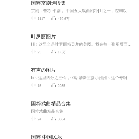
国粹京剧选段集
京剧，曾称 平剧， 中国五大戏曲剧种[1]之一，腔调以 西皮、 二黄为主，用 胡琴和锣鼓等伴奏，被视为中国 国粹，中国戏曲 三鼎甲“榜首”。 徽剧是京剧的前身。清代 乾隆五十五年（1790年）起，原在南方演出的三庆、四喜、春台、和春， 四大徽...
1117
479.6万
叶罗丽图片
Hi！这里全是叶罗丽精灵梦的美图。我在每一张图后面都给大家留了点时间让大家把喜欢的图保存下来。如果你觉得这个图不太清晰，你可以私信找我要原图哦！
23
1.8万
有声の图片
hi～这里四分之三怜，00后清新主播小姐姐～这个专辑是由四分之三怜与微笑小熊工作室合作出版，由于都是千怜的工作室，所以质量保障十分，如果您恶意差评，说明您眼睛要么是x了，要么就是您道德有问题～好啦，也当作是千怜500粉丝的福利专辑叭别对我说我喜欢你你廉价的喜欢抵不上夏天的一根雪糕
15
2035
国粹戏曲精品合集
国粹戏曲精品合集
24
8364
国粹 中国民乐