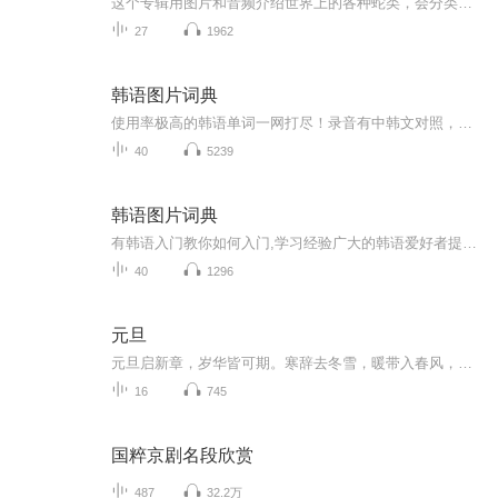
这个专辑用图片和音频介绍世界上的各种蛇类，会分类别介绍，如有错误欢迎指正。
27
1962
韩语图片词典
使用率极高的韩语单词一网打尽！录音有中韩文对照，方便同学们在路上收听磨耳朵！更多韩语学习的内容，欢迎关注订阅“韩语助手FM” ：）
40
5239
韩语图片词典
有韩语入门教你如何入门,学习经验广大的韩语爱好者提供自己学习的心得体会;韩语词汇包含各类词汇满足你各个方面的需求;韩语阅读:韩国古今各种书籍、童话、谚语等的阅读;韩语...
40
1296
元旦
元旦启新章，岁华皆可期。寒辞去冬雪，暖带入春风，旧岁遗憾随烟散。愿新年有光有暖，万事顺意，岁岁胜今朝。
16
745
国粹京剧名段欣赏
487
32.2万