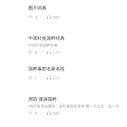
图片词典
10
2863
中国针灸国粹经典
中国针灸国粹经典
60
1.7万
国粹秦腔名家名段
4
1.7万
周四 漫谈国粹
“煦日春昼自暖阳，洛叶重拾衔青来”察一方文化，品一方水土。由一件穿越历史而来的瑰宝，窥探那年彼时的一方天地。每周四晚九点，老时间，老地方。《漫谈国粹》与你一起，挥去历史尘灰，重现国粹芳华。
27
2082