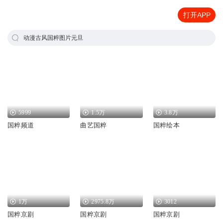
打开APP
动漫古风国粹图片元旦
5999
1.5万
3.8万
国粹频道
曲艺国粹
国粹绘本
1万
2975.8万
3012
国粹京剧
国粹京剧
国粹京剧