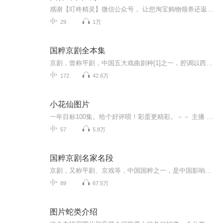
感谢【叮咚精灵】微信公众号， 让您淘宝购物领券还返利。 中国民族器乐的历史悠久。从西周到春秋战国时期民间流行吹笙、吹竽、鼓瑟、击筑、弹琴等器乐演奏形式，那时涌现了师涓、师旷等琴家和著名琴曲《高山》和《流水》等。秦汉时的鼓吹乐，魏晋的清商乐，隋唐时的琵琶音乐，宋代的细乐、清乐，元明时的十番锣鼓、弦索等，演奏形式丰富多样。近代的各种体裁和形式，都是传统形式的继承和发展。传统民族器乐演奏多与民间婚丧喜庆、迎神赛会等风俗生活，以及宫廷典礼、宗教仪式等结合在一起，较少采取纯器乐表演的形式。民族器乐的实用性使不少器乐曲牌因用于不同场合而产生变化。
29
1万
国粹京剧全本集
京剧，曾称平剧，中国五大戏曲剧种[1]之一，腔调以西皮、二黄为主，用胡琴和锣鼓等伴奏，被视为中国国粹，中国戏曲三鼎甲“榜首”。 徽剧是京剧的前身。清代乾隆五十五年（1790年）起，原在南方演出的三庆、四喜、春台、和春， 四大徽班陆续进入北京，他...
172
42.6万
小花仙图片
一年目标100集。给个好评呗！彩蛋更精彩。－－ 主播 贝瑞吖也叫逆光小爱
57
5.8万
国粹京剧名家名段
京剧，又称平剧、京戏等，中国国粹之一，是中国影响最大的戏曲剧种，分布地以北京为中心，遍及全国各地，清代乾隆五十五年（1790年）起，原在南方演出的三庆、四喜、春台、和春等多以安徽籍艺人为主的四大徽班陆续进入北京，与来自湖北的汉调艺人合作，同...
89
67.5万
图片蛇类介绍