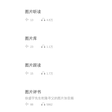
图片听读
13
4.8万
图片库
23
1.1万
图片跟读
15
1.7万
图片评书
徐盛宇先生乾隆寻父的图片加音频
88
5862