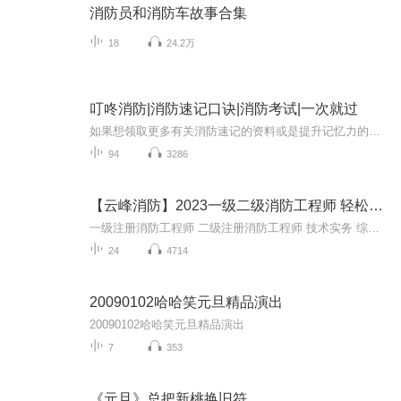
消防员和消防车故事合集
18
24.2万
叮咚消防|消防速记口诀|消防考试|一次就过
如果想领取更多有关消防速记的资料或是提升记忆力的课程，请添加老师卫652021681【效果看得见】学完一节课，马上记住这节的所有知识点！考一级注册消防工程师其实不难，找对方法其实很简单，分享一个三个月拿证的学霸学习方法！思维导图快速理解知识点+记...
94
3286
【云峰消防】2023一级二级消防工程师 轻松过消防
一级注册消防工程师 二级注册消防工程师 技术实务 综合能力 案例分析 云峰消防 消防工程师 一消二消
24
4714
20090102哈哈笑元旦精品演出
20090102哈哈笑元旦精品演出
7
353
《元旦》总把新桃换旧符