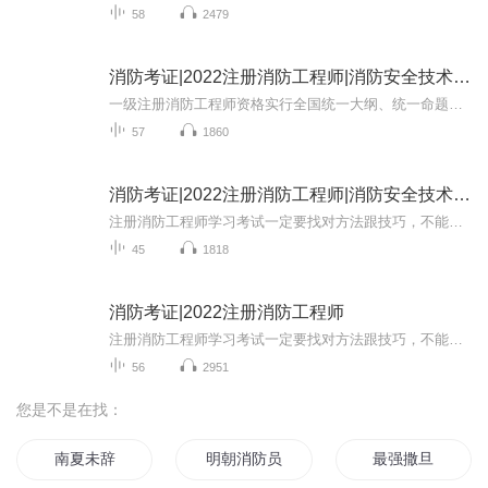
58
2479
消防考证|2022注册消防工程师|消防安全技术实务
一级注册消防工程师资格实行全国统一大纲、统一命题、统一组织的考试制度。考试原则上每年举行一次。公安部组织成立注册消防工程师资格考试专家委员会，负责拟定一级和二级注册消防工程师资格考试科目、考试大纲，组织一级注册消防工程师资格考试的命题工...
57
1860
消防考证|2022注册消防工程师|消防安全技术实务
注册消防工程师学习考试一定要找对方法跟技巧，不能盲目学习，别人轻松拿证一定是有原因的，如何一个月记忆整本消防考证书籍，如何记忆消防考证知识点不会忘，添加老师微信1309529378，获取最新备考资料及高效消防考证大法。同时可以获得对应的消防考证视...
45
1818
消防考证|2022注册消防工程师
注册消防工程师学习考试一定要找对方法跟技巧，不能盲目学习，别人轻松拿证一定是有原因的，如何一个月记忆整本消防考证书籍，如何记忆消防考证知识点不会忘，添加老师微信130 9529 378，获取最新备考资料及高效消防考证大法。同时可以获得对应的消防考证...
56
2951
您是不是在找：
南夏未辞
明朝消防员
最强撒旦