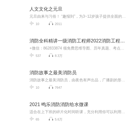
人文文化之元旦
元旦由来与习俗！ “趣报到”，为3~12岁孩子提供全面的通识知识系列课程。让孩子广泛接触通识教育，掌握更全面的天文，历史，地理，艺术，生活及科普知识。找到兴趣，快乐成长！...
10
2011
消防全科精讲一级消防工程师2022消防工程师2021
+微信：862833874 领免费思维导图、历年真题、考点总结等等。专辑内容 讲师：智凡老师 观看最新视频课程请加专职班主任微信: 862833874，老师会根据个人情况帮你制定学习方案，还可以免费领取学习资料。课程特色 授课直击考点，讲解深入浅出、通俗易懂，知...
537
8.3万
消防故事之最美消防员
消防故事之最美消防员，由夜色有声出品，广播剧的形式来体现消防官兵的情感抒发，无畏的英雄需要我们缅怀，社会的安宁是因为有了这些可爱的人。也谢谢全体创作人员的付出。
10
7647
2021 鸣乐消防消防给水微课
适合在上下班的碎片化时间听课，充分利用你可以利用的每一分钟。魏老师讲课，风趣，幽默，易懂，既适合小白学员也适合仅剩案例的老学员。消防设施在2020年的案例考试中，占据4道大题，创历史新高，备考的你必须要重视起来...
65
5.6万