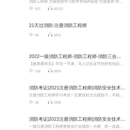
消防工程师 方圆老师学习群本专辑内容是“方圆老师”学习群2018年一级注册消防工程师考试培训直播讲课的部分录音。 注册消防工程师 技术实务 综合能力 案例分析课件精讲音频方圆老师简介： 方圆老师国家高级工程师 、一级注册消防工程师，高级培训师，大学高级讲师，一级注册消防工程师高分通过者，在教学相关领域耕耘十余年。有丰富的实践及教学经验，云峰教育独家直播金牌讲师。 是全国为数不多的一级注册消防工程师考试培训全科老师， 云峰教育是一所专注于一级注册消防...
617
30.5万
21天过消防-注册消防工程师
65
6471
2022一级消防工程师-消防工程师-消防三合一精讲全科
【效果看得见】学完一节课，马上记住这节的所有知识点！【音频和视频一起发出来的，你点击专辑的视频就能看到。】注意：本专辑内容是主要是消防工程师教材精讲内容，目的是帮助各位消防工程师快速学习相关知识点，快速通过考试。【思维导图快速理解知识点+...
116
6953
消防考证|2021注册消防工程师|消防安全技术实务
注册消防工程师学习考试一定要找对方法跟技巧，不能盲目学习，别人轻松拿证一定是有原因的，如何一个月记忆整本消防考证书籍，如何记忆消防考证知识点不会忘，添加老师微信653445374，获取最新备考资料及高效消防考证大法。同时可以获得对应的消防考证视频课程
28
1538
消防考证|2022注册消防工程师|消防安全技术实务
一级注册消防工程师资格实行全国统一大纲、统一命题、统一组织的考试制度。考试原则上每年举行一次。公安部组织成立注册消防工程师资格考试专家委员会，负责拟定一级和二级注册消防工程师资格考试科目、考试大纲，组织一级注册消防工程师资格考试的命题工...