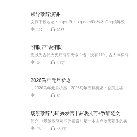
领导致辞演讲
文稿下载地址：https://t.zsxq.com/0a8w8pGoq领导致辞发言稿讲话稿范文 周年庆颁奖典礼年会晚会答谢宴演讲稿春花含笑意，爆竹增欢声，在这样的一个喜庆的节日里，我们汇聚在此，共同庆祝2017年新一年度的到来。值此佳节之际，我代表领导班子，向全体员工和...
117
3237
“消防严”说消防
您以为古代火灾只能靠天命？错！没有119，古人照样能灭火防火。周朝有司煊，宋代有防隅、潜火军，元代、明代有救火兵丁，清朝有防范火班，到光绪二十八年(1902年)，“消防”一词从日本舶来，才有了消防队之称。本专辑用轻松讲史的方式，带您穿越千年，揭秘...
34
1.1万
2026马年元旦祈愿
，2026马年元旦祈愿，2026马年元旦祈愿：奋蹄之姿，赴时代之约我祈愿，2026年的中国 山河锦绣，繁荣昌盛。我祈愿，2026年的每个奋斗者，都能策马扬鞭，不负韶华。我祈愿，2026年的情感世界，温暖纯粹 情谊绵长。我祈愿，，2026年的我们，心怀热爱，向阳而...
1
52
场景致辞与即兴发言 | 讲话技巧+致辞范文
简介 《场景致辞与即兴发言》是一本由卢敬天著作的实用口才训练书籍，它专门针对现代人在各种社交场合中进行公开演讲和即兴表达的需求。这本书深刻地阐述了一个观点：在当今社会，一个人的成功，15%靠专业技能，而剩下的85%则依赖于他的沟通能力、领导力...
73
43.7万