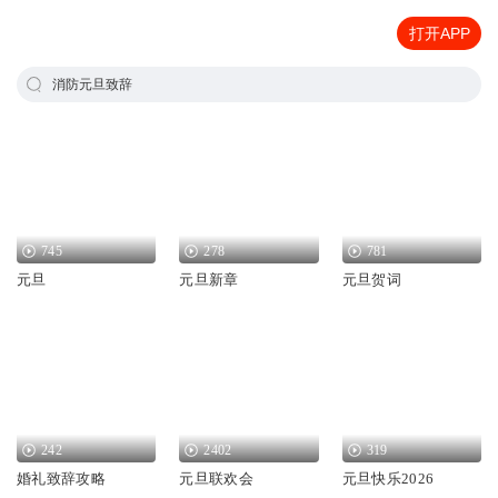
打开APP
消防元旦致辞
745
278
781
元旦
元旦新章
元旦贺词
242
2402
319
婚礼致辞攻略
元旦联欢会
元旦快乐2026