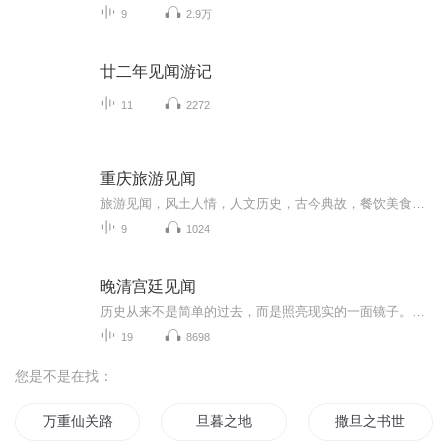
9
2.9万
廿二年见闻游记
11
2272
重庆旅游见闻
旅游见闻，风土人情，人文历史，古今典故，餐饮美食，自然风光，传统民居，建筑艺术
9
1024
晚清宫廷见闻
历史从来不是简单的过去，而是照亮现实的一面镜子。《晚清宫廷见闻》的价值，不仅在于保存了珍贵的历史记忆，更在于为我们理解中国近代社会的转型提供了独特的视角。透过这些宫廷生活的细节，我们看到的不仅是一个王朝的衰落，更是一个古老文明在现代化浪...
19
8698
您是不是在找：
万重仙关路
旦暮之地
撒旦之书世界末日