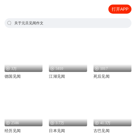
打开APP
关于元旦见闻作文
3万
5810
1017
德国见闻
江湖见闻
死后见闻
2586
3.7万
41.3万
经历见闻
日本见闻
古巴见闻