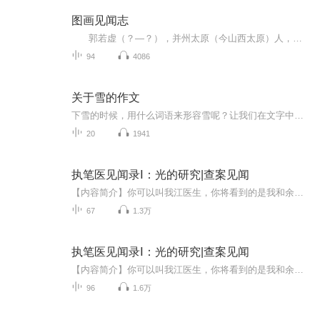
图画见闻志
郭若虚（？—？），并州太原（今山西太原）人，汉族，北宋著名的书画鉴赏家和画史评论家。出身北宋豪门士族太原郭氏。有《图画见闻志》传世。[1] 曾祖父郭守文，北宋名将，历任简州知州、翰林司事、武州团练使、右屯卫大将军、宣徽北院使等，先...
94
4086
关于雪的作文
下雪的时候，用什么词语来形容雪呢？让我们在文字中感受雪的美丽吧
20
1941
执笔医见闻录Ⅰ：光的研究|查案见闻
【内容简介】你可以叫我江医生，你将看到的是我和余警官的查案见闻。主要记录我们曾经遇到过的以“搏击”为引而出现的“剧场”、“斩首”、“剥皮”等等自称“光”的连环杀人犯。其实我也不清楚他们的所作所为究竟是对是错，但从法律意义上讲他们的确触犯...
67
1.3万
执笔医见闻录Ⅰ：光的研究|查案见闻
【内容简介】你可以叫我江医生，你将看到的是我和余警官的查案见闻。主要记录我们曾经遇到过的以“搏击”为引而出现的“剧场”、“斩首”、“剥皮”等等自称“光”的连环杀人犯。其实我也不清楚他们的所作所为究竟是对是错，但从法律意义上讲他们的确触犯...
96
1.6万