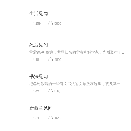
生活见闻
159
5836
死后见闻
雷蒙德·A·穆迪，世界知名的学者和科学家，先后取得了哲学和医学两个博士学位。他对伦理学，逻辑学和语言哲学方面颇有研究，后来兴趣转向医学，并决心做一名精神病学家，在此期间他注意到了濒死体验现象，然后就开始收集资料进行研究，《死亡回忆》便是他...
18
4800
书法见闻
把各处散落的一些有关书法的文章放在这里，或及某一方面，或讲闲闻逸事，总有点意思……
42
5.6万
新西兰见闻
24
1643