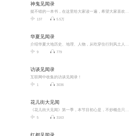
神鬼见闻录
挺不错的一本书，在这里给大家读一遍，希望大家喜欢！谨以此书，献给那些不为众人所理解的一少数,希望大家能够了解他们生命中的欢乐与辛酸，灵魂深处的黑暗和光明。 【题记】 我们不是神，所以我们无法选择自己的出生。 我们不是神，但我们可以选择如何活着，以及如何死去。 【阅读指南——请咬文嚼字确认以下事项后，再翻阅正文】 一、以下人群禁止阅读 1．18岁以下未成年； 2．有任何程度抑郁症、忧郁症患者； 3．以各类电影和现实中的杀人...
137
5.5万
华夏见闻录
介绍华夏大地历史、地理、人物，从吃穿住行到风土人情等等，感受华夏文明源远流长、博大精深、震撼人心的伟大。
9
779
访谈见闻录
互联网中收集的访谈见闻录！
1
3036
花儿街大见闻
《花儿街大见闻》第一季，本节目初心是，不炒概念只炒人。华尔街见闻的“大表姐”林默（“花儿街参考”微信公众号：zaraghost）将与形形色色，各色“鄙视链”上的金融圈新兴从业者深度对话、犀利夜谈。本季主题名为“Ta们怎么能睡得着？”，在用数字作为几...
5
3163
红都见闻录