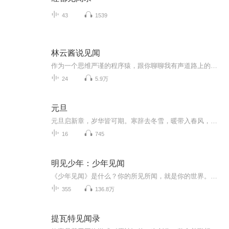
43
1539
林云酱说见闻
作为一个思维严谨的程序猿，跟你聊聊我有声道路上的热点话题，情感故事，IT趣闻
24
5.9万
元旦
元旦启新章，岁华皆可期。寒辞去冬雪，暖带入春风，旧岁遗憾随烟散。愿新年有光有暖，万事顺意，岁岁胜今朝。
16
745
明见少年：少年见闻
《少年见闻》是什么？你的所见所闻，就是你的世界。专为少年打造，用你听得懂的方式，讲新鲜有趣的话题。让全球发生与你有关，让你走进全世界。为什么你一定要听《少年见闻》？因为你要学习的，正在走出课本。因为你要考试的，正在走进生活。因为你生活在...
355
136.8万
提瓦特见闻录