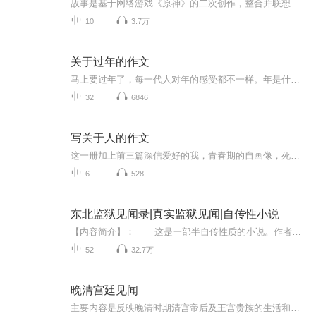
故事是基于网络游戏《原神》的二次创作，整合并联想了游戏中很多动人心弦且碎片化的小故事，其中主题包括但不限于「世界」「神明」「人生的意义」「友情与爱情」等等……视频结合了米哈游高水平的音乐和画面，以「睡前故事」为载体献给各位玩过或没玩过《...
10
3.7万
关于过年的作文
马上要过年了，每一代人对年的感受都不一样。年是什么味道呢？让我们一起来感受一下吧。
32
6846
写关于人的作文
这一册加上前三篇深信爱好的我，青春期的自画像，死板先生的长处都属于写人篇家人相册，生性爱好的我写出了我性格像猴的特点，青春期的自画像写出了我青春期的样子，死板先生的长处写出了我死板，但我有我的长处，这就是我这篇文章写出了我的特点，围城中...
6
528
东北监狱见闻录|真实监狱见闻|自传性小说
【内容简介】： 这是一部半自传性质的小说。作者主要是想通过记述自己三年的服刑经历，给所有游走在法律边缘的人一个警示，一遭入狱，终身悔恨。这部小说无关风花雪月，也不想博人眼球，只用戏谑的语言记录作者真实的监狱生活。【作者简介】： ...
52
32.7万
晚清宫廷见闻
主要内容是反映晚清时期清宫帝后及王宫贵族的生活和彼此矛盾斗争的情况。分为宫廷、内部矛盾、帝后礼仪、太监、王府等六部分，并有一篇附录。希望大家借此可以了解那时清宫贵族们穷奢极欲的生活方式，以及他们之间的矛盾斗争。